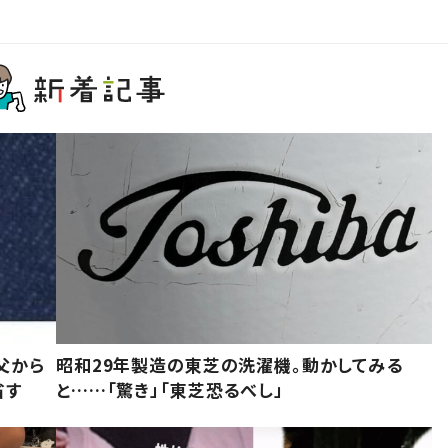
父から
昭和29年製造の東芝の洗濯機。動かしてみる
省す
と……「驚き」「東芝恐るべし」