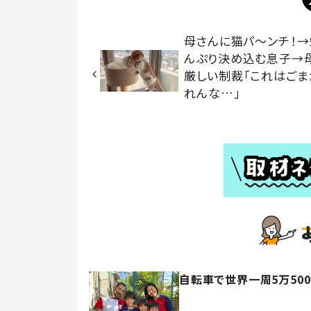
母さんに猫パ～ンチ！→
んぷり決め込む息子→
厳しい制裁「これはごま
れんな…」
自転車で世界一周5万50