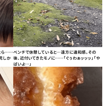
たら……
ベンチで休憩していると…遠方に違和感。その
児しか
後、近付いてきたモノに……「ぐぅわぁッッッ」「や
ばいよ…」