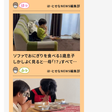
た本音とは
ほ・とせなNEWS編集部
ソファでおにぎりを食べる1歳息子
しかしよく見ると…母「！？」すべてを
察した母の投稿に「可愛いから許
ほ・とせなNEWS編集部
す！」「現行犯〜」