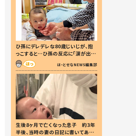
ひ孫にデレデレな80歳じいじが、抱
っこすると…ひ孫の反応に「涙が出ま
した」「可愛くて仕方ない」
ほ・とせなNEWS編集部
生後8ヶ月で亡くなった息子 約3年
半後、当時の妻の日記に書いてあっ