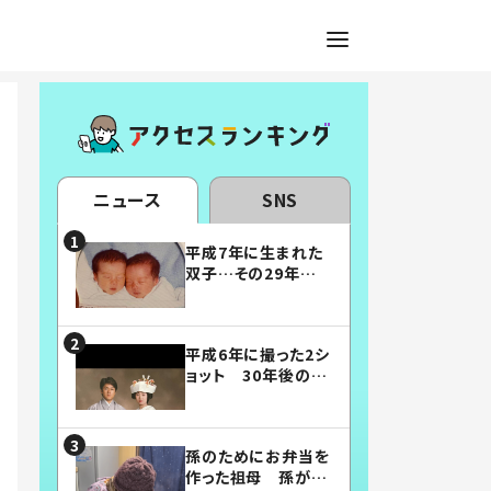
ニュース
SNS
平成7年に生まれた
双子…その29年後
の姿に「漫画みたい」
「素敵すぎる」
平成6年に撮った2シ
ョット 30年後の姿
に…「美男美女」「こ
んな夫婦になりた
い」
孫のためにお弁当を
作った祖母 孫が絶