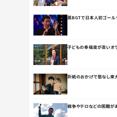
英BGTで日本人初ゴール
子どもの幸福度が高いオ
折紙のおかげで塾なし東大
戦争やテロなどの困難が