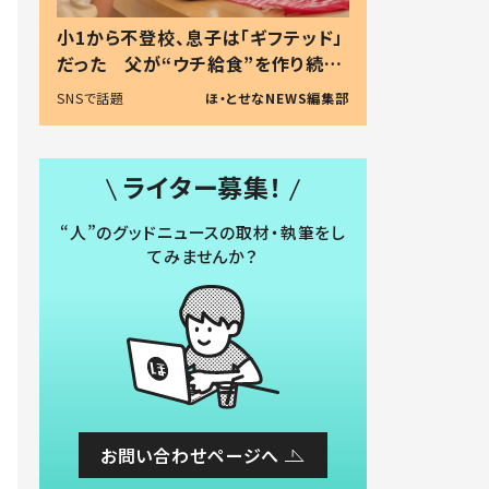
小1から不登校、息子は「ギフテッド」
だった 父が“ウチ給食”を作り続け
る理由とは #令和の親 #令和の子
SNSで話題
ほ・とせなNEWS編集部
ライター募集！
“人”のグッドニュースの取材・執筆をし
てみませんか？
お問い合わせページへ