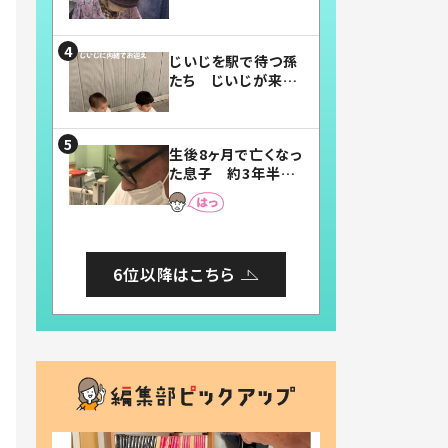
賛したお弁当に「美
味しそう」「お弁当す
ごい」
じいじを駅で待つ孫
たち じいじが来た
瞬間…！？「じいじイ
ケメン」「デレッデレ」
「嬉しくて可愛くてた
生後8ヶ月で亡くなっ
まらない」「幸せにな
た息子 約3年半
れる」
後、当時の妻の日記
に書いてあった本音
とは
6位以降はこちら