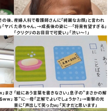
その後、
産婦人科で看護師さんに「綺麗なお顔」と言われ
」「ヤバ
た赤ちゃん。→成長後の姿に…「将来有望すぎる」
「クリクリのお目目で可愛い」「渋い～！」
w」まさ
「絵にあう言葉を書きなさい」息子の”まさかの解
るww」
答”に…母「正解でよいでしょうか？」→衝撃の光
景に「声出して笑ったｗ」「天才だと思います」