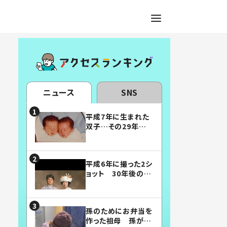
ニュース
SNS
平成7年に生まれた
双子…その29年後
の姿に「漫画みたい」
「素敵すぎる」
平成6年に撮った2シ
ョット 30年後の姿
に…「美男美女」「こ
んな夫婦になりた
い」
孫のためにお弁当を
作った祖母 孫が絶