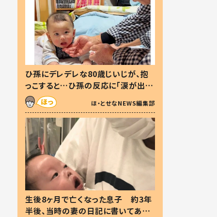
ひ孫にデレデレな80歳じいじが、抱
っこすると…ひ孫の反応に「涙が出ま
した」「可愛くて仕方ない」
ほ・とせなNEWS編集部
生後8ヶ月で亡くなった息子 約3年
半後、当時の妻の日記に書いてあっ