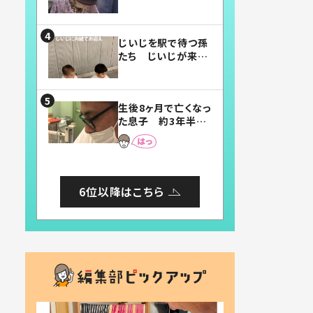
賛したお弁当に「美
味しそう」「お弁当す
ごい」
じいじを駅で待つ孫
たち じいじが来た
瞬間…！？「じいじイ
ケメン」「デレッデレ」
「嬉しくて可愛くてた
生後8ヶ月で亡くなっ
まらない」「幸せにな
た息子 約3年半
れる」
後、当時の妻の日記
に書いてあった本音
とは
6位以降はこちら