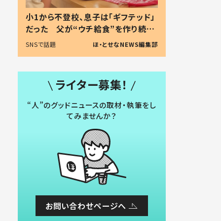
小1から不登校、息子は「ギフテッド」
だった 父が“ウチ給食”を作り続け
る理由とは #令和の親 #令和の子
SNSで話題
ほ・とせなNEWS編集部
ライター募集！
“人”のグッドニュースの取材・執筆をし
てみませんか？
お問い合わせページへ