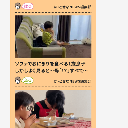
た本音とは
ほ・とせなNEWS編集部
ソファでおにぎりを食べる1歳息子
しかしよく見ると…母「！？」すべてを
察した母の投稿に「可愛いから許
ほ・とせなNEWS編集部
す！」「現行犯〜」