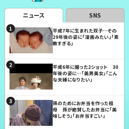
ニュース
SNS
平成7年に生まれた双子…その
29年後の姿に「漫画みたい」「素
敵すぎる」
平成6年に撮った2ショット 30
年後の姿に…「美男美女」「こん
な夫婦になりたい」
孫のためにお弁当を作った祖
母 孫が絶賛したお弁当に「美
味しそう」「お弁当すごい」