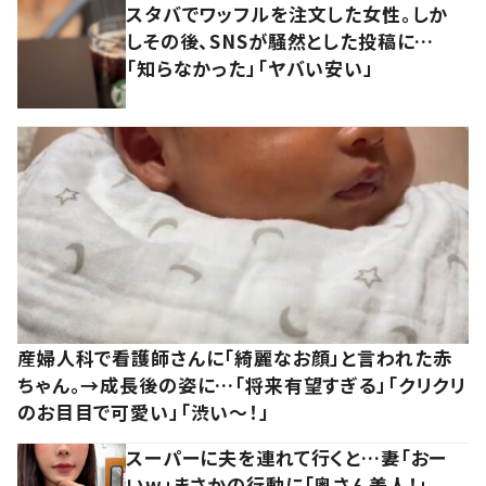
スタバでワッフルを注文した女性。しか
しその後、SNSが騒然とした投稿に…
「知らなかった」「ヤバい安い」
産婦人科で看護師さんに「綺麗なお顔」と言われた赤
ちゃん。→成長後の姿に…「将来有望すぎる」「クリクリ
のお目目で可愛い」「渋い～！」
スーパーに夫を連れて行くと…妻「おー
いw」まさかの行動に「奥さん美人！」