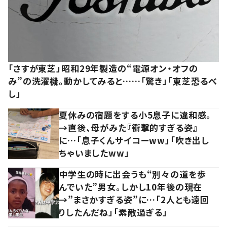
「さすが東芝」昭和29年製造の“電源オン・オフの
み”の洗濯機。動かしてみると……「驚き」「東芝恐るべ
し」
夏休みの宿題をする小5息子に違和感。
→直後、母がみた『衝撃的すぎる姿』
に…「息子くんサイコーww」「吹き出し
ちゃいましたww」
中学生の時に出会うも“別々の道を歩
んでいた”男女。しかし10年後の現在
→”まさかすぎる姿”に…「2人とも遠回
りしたんだね」「素敵過ぎる」