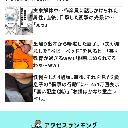
実家解体中…作業員に話しかけられた
男性。直後、目撃した衝撃の光景に…
「えっ」
里帰り出産から帰宅した妻子。→夫が用
意した“ベビーベッド”を見ると…「英才
教育が過ぎるww」「闘魂こめられてる
わぁ～ww」
怪我をした4歳娘。直後、それを見た2歳
息子の“衝撃の行動”に…254万回表示
「凄い配慮（笑）」「お顔はかなり重症レ
ベル」