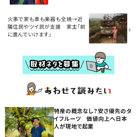
火事で家も車も楽器も全焼→近
隣住民やツイ民が支援 家主「前
に進んでいけます」
特産の概念なし？安さ優先のタ
イフルーツ 価値向上へ日本
人が現地で起業