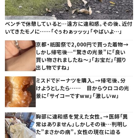
ベンチで休憩していると…遠方に違和感。その後、近付
いてきたモノに……「ぐぅわぁッッッ」「やばいよ…」
京都・祇園祭で2,000円で買った着物→
しかし帰宅後…“驚きの光景”に「良い
買い物されましたね～」「お宝だ」「掘り
出し物ですね」
ミスドでドーナツを購入。→帰宅後、分
けようとしたら…… 目からウロコの光
景に「サイコーですww」「激しいw」
胸部に違和感を覚えた女性。→医師「異
常はありません」しかしその後…判明し
た”まさかの病”。女性の現在に迫る