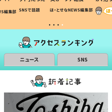
に「可愛
作り続ける理由とは #令和の親
「涙が
SNSで話題
ほ・とせなNEWS編集部
WS編集部
#令和の子
い」
ニュース
SNS