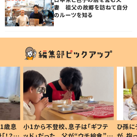
妻 祖父の故郷を訪ねて自分
のルーツを知る
1歳息
小1から不登校、息子は「ギフテ
ひ孫に
「！？」
ッド」だった 父が“ウチ給食”を
が、抱