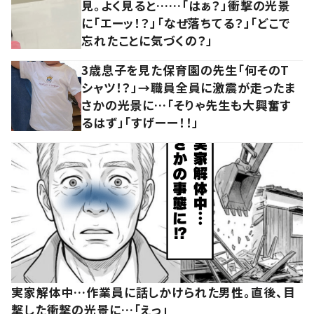
見。よく見ると……「はぁ？」衝撃の光景
に「エーッ！？」「なぜ落ちてる？」「どこで
忘れたことに気づくの？」
3歳息子を見た保育園の先生「何そのT
シャツ！？」→職員全員に激震が走ったま
さかの光景に…「そりゃ先生も大興奮す
るはず」「すげーー！！」
実家解体中…作業員に話しかけられた男性。直後、目
撃した衝撃の光景に…「えっ」