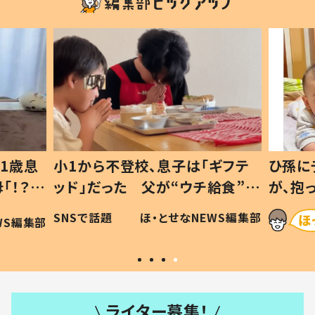
1歳息
小1から不登校、息子は「ギフテ
ひ孫に
「！？」
ッド」だった 父が“ウチ給食”を
が、抱
に「可愛
作り続ける理由とは #令和の親
「涙が
SNSで話題
ほ・とせなNEWS編集部
WS編集部
#令和の子
い」
ライター募集！