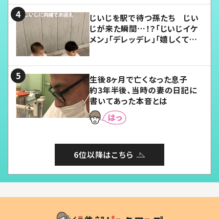
じいじを駅で待つ孫たち じい
じが来た瞬間…！？「じいじイケ
メン」「デレッデレ」「嬉しくて可
愛くてたまらない」「幸せになれ
る」
生後8ヶ月で亡くなった息子
約3年半後、当時の妻の日記に
書いてあった本音とは
6位以降はこちら