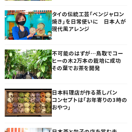
タイの伝統工芸「ベンジャロン
焼き」を日常使いに 日本人が
現代風アレンジ
不可能のはずが…鳥取でコー
ヒーの木2万本の栽培に成功
その葉でお茶を開発
日本料理店が作る蒸しパン
コンセプトは「お年寄りの3時の
おやつ」
日本茶と包子の店を営む夫