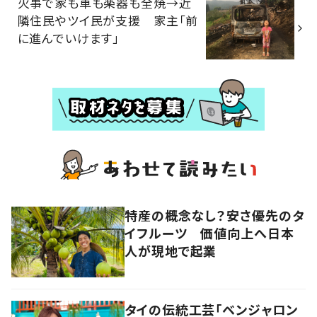
火事で家も車も楽器も全焼→近
隣住民やツイ民が支援 家主「前
に進んでいけます」
特産の概念なし？安さ優先のタ
イフルーツ 価値向上へ日本
人が現地で起業
タイの伝統工芸「ベンジャロン