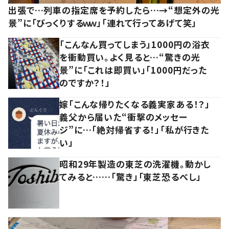
出張で…列車の指定席を予約したら…→“想定外の光
景”に「びっくりするｗｗ」「連れて行ってあげて笑」
「こんなん買ってしまう」1000円の浴衣
を衝動買い。よく見ると…“驚きの光
景”に「これは即買い」「1000円だった
のですか？！」
嫁「こんな帰りたくなる義実家ある！？」
義父から届いた“衝撃のメッセー
ジ”に…「絶対帰省する！」「私が行きた
い」
昭和29年製造の東芝の洗濯機。動かし
てみると……「驚き」「東芝恐るべし」