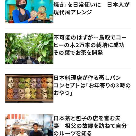
焼き」を日常使いに 日本人が
現代風アレンジ
不可能のはずが…鳥取でコー
ヒーの木2万本の栽培に成功
その葉でお茶を開発
日本料理店が作る蒸しパン
コンセプトは「お年寄りの3時の
おやつ」
日本茶と包子の店を営む夫
妻 祖父の故郷を訪ねて自分
のルーツを知る