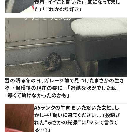
表示「イイこと聞いた」「気になってまし
た」「これかなり好き」
雪の残る冬の日、ガレージ前で見つけたまさかの生き
物→保護後の現在の姿に…「過酷な状況でしたね」
「寒くて動けなかったのかも」
A5ランクの牛肉をいただいた女性。し
かし→「貰いに来てください、、」投稿さ
れた“まさかの光景”に「マジで言うて
る…？」