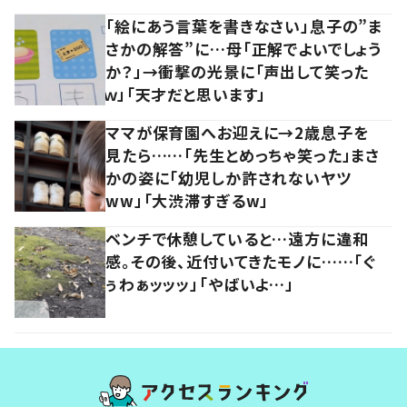
「絵にあう言葉を書きなさい」息子の”ま
さかの解答”に…母「正解でよいでしょう
か？」→衝撃の光景に「声出して笑った
ｗ」「天才だと思います」
ママが保育園へお迎えに→2歳息子を
見たら……「先生とめっちゃ笑った」まさ
かの姿に「幼児しか許されないヤツ
ww」「大渋滞すぎるw」
ベンチで休憩していると…遠方に違和
感。その後、近付いてきたモノに……「ぐ
ぅわぁッッッ」「やばいよ…」