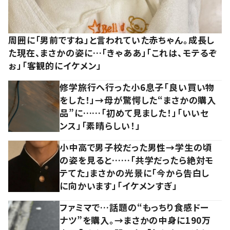
周囲に「男前ですね」と言われていた赤ちゃん。成長し
た現在、まさかの姿に…「きゃああ」「これは、モテるぞ
ぉ」「客観的にイケメン」
修学旅行へ行った小6息子「良い買い物
をした！」→母が驚愕した“まさかの購入
品”に……「初めて見ました！」「いいセ
ンス」「素晴らしい！」
小中高で男子校だった男性→学生の頃
の姿を見ると……「共学だったら絶対モ
テてた」まさかの光景に「今から告白し
に向かいます」「イケメンすぎ」
ファミマで…話題の“もっちり食感ドー
ナツ”を購入。→まさかの中身に190万