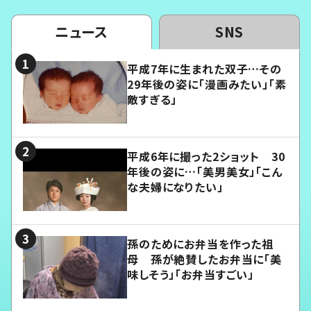
ニュース
SNS
平成7年に生まれた双子…その
29年後の姿に「漫画みたい」「素
敵すぎる」
平成6年に撮った2ショット 30
年後の姿に…「美男美女」「こん
な夫婦になりたい」
孫のためにお弁当を作った祖
母 孫が絶賛したお弁当に「美
味しそう」「お弁当すごい」