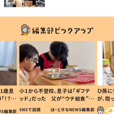
1歳息
小1から不登校、息子は「ギフテ
ひ孫に
「！？」
ッド」だった 父が“ウチ給食”を
が、抱
に「可愛
作り続ける理由とは #令和の親
「涙が
SNSで話題
ほ・とせなNEWS編集部
WS編集部
#令和の子
い」