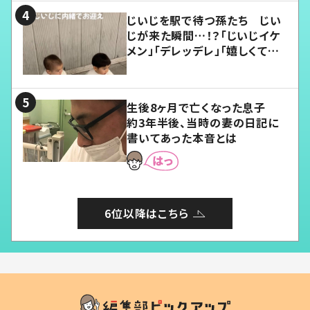
じいじを駅で待つ孫たち じい
じが来た瞬間…！？「じいじイケ
メン」「デレッデレ」「嬉しくて可
愛くてたまらない」「幸せになれ
る」
生後8ヶ月で亡くなった息子
約3年半後、当時の妻の日記に
書いてあった本音とは
6位以降はこちら