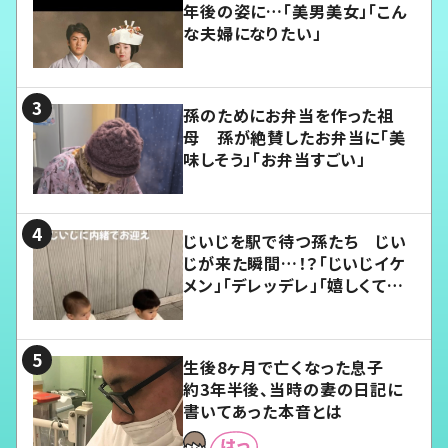
年後の姿に…「美男美女」「こん
な夫婦になりたい」
孫のためにお弁当を作った祖
母 孫が絶賛したお弁当に「美
味しそう」「お弁当すごい」
じいじを駅で待つ孫たち じい
じが来た瞬間…！？「じいじイケ
メン」「デレッデレ」「嬉しくて可
愛くてたまらない」「幸せになれ
る」
生後8ヶ月で亡くなった息子
約3年半後、当時の妻の日記に
書いてあった本音とは