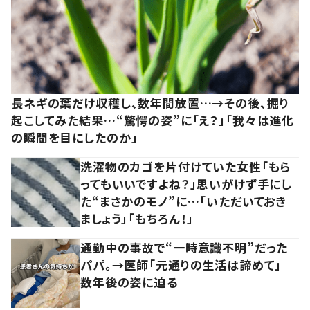
長ネギの葉だけ収穫し、数年間放置…→その後、掘り
起こしてみた結果…“驚愕の姿”に「え？」「我々は進化
の瞬間を目にしたのか」
洗濯物のカゴを片付けていた女性「もら
ってもいいですよね？」思いがけず手にし
た“まさかのモノ”に…「いただいておき
ましょう」「もちろん！」
通勤中の事故で“一時意識不明”だった
パパ。→医師「元通りの生活は諦めて」
数年後の姿に迫る