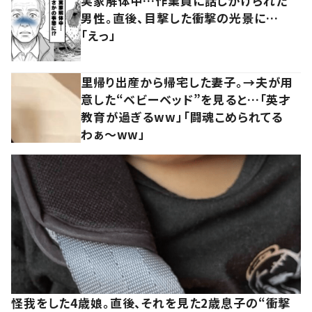
実家解体中…作業員に話しかけられた
男性。直後、目撃した衝撃の光景に…
「えっ」
里帰り出産から帰宅した妻子。→夫が用
意した“ベビーベッド”を見ると…「英才
教育が過ぎるww」「闘魂こめられてる
わぁ～ww」
怪我をした4歳娘。直後、それを見た2歳息子の“衝撃