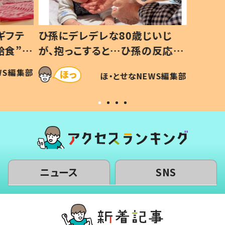
ギフテ
ひ孫にデレデレな80歳じいじ
給食”を
が、抱っこすると…ひ孫の反応に
和の親
「涙が出ました」「可愛くて仕方な
WS編集部
ほ・とせなNEWS編集部
い」
ニュース
SNS