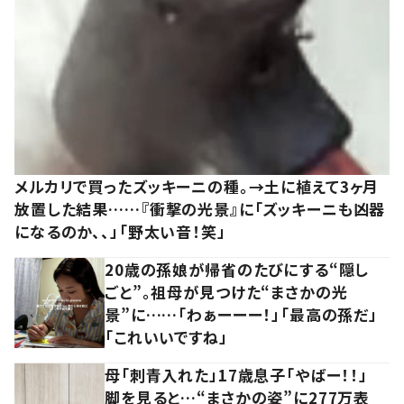
メルカリで買ったズッキーニの種。→土に植えて3ヶ月
放置した結果……『衝撃の光景』に「ズッキーニも凶器
になるのか、、」「野太い音！笑」
20歳の孫娘が帰省のたびにする“隠し
ごと”。祖母が見つけた“まさかの光
景”に……「わぁーーー！」「最高の孫だ」
「これいいですね」
母「刺青入れた」17歳息子「やばー！！」
脚を見ると…“まさかの姿”に277万表