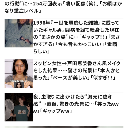
の行動”に…254万回表示「凄い配慮（笑）」「お顔はか
なり重症レベル」
1998年『一世を風靡した雑誌』に載って
いたギャル男。闘病を経て転身した現在
の”まさかの姿”に…「ギャップ！！」「まさ
かすぎる」「今も昔もかっこいい」「素晴
らしい」
スッピン女性→戸田恵梨香さん風メイク
をした結果……驚きの光景に「本人かと
思った」「ベースが美しい」「似すぎ！！」
夜、虫取りに出かけたら“胸元に違和
感”→直後、驚きの光景に…「笑ったｗｗ
ｗ」「ギャップww」