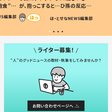
給食”を
が、抱っこすると…ひ孫の反応に
和の親
「涙が出ました」「可愛くて仕方な
WS編集部
ほ・とせなNEWS編集部
い」
ライター募集！
“人”のグッドニュースの取材・執筆をしてみませんか？
お問い合わせページへ