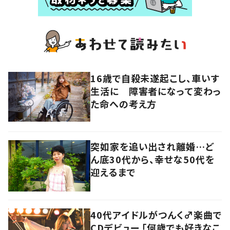
16歳で自殺未遂起こし、車いす
生活に 障害者になって変わっ
た命への考え方
突如家を追い出され離婚…ど
ん底30代から、幸せな50代を
迎えるまで
40代アイドルがつんく♂楽曲で
CDデビュー 「何歳でも好きなこ