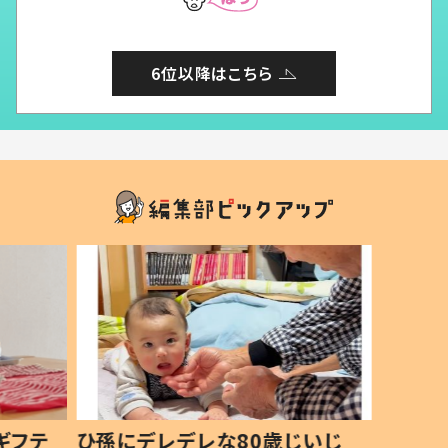
6位以降はこちら
ギフテ
ひ孫にデレデレな80歳じいじ