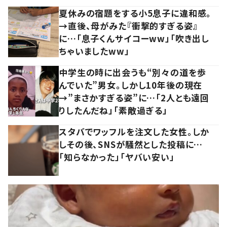
夏休みの宿題をする小5息子に違和感。
→直後、母がみた『衝撃的すぎる姿』
に…「息子くんサイコーww」「吹き出し
ちゃいましたww」
中学生の時に出会うも“別々の道を歩
んでいた”男女。しかし10年後の現在
→”まさかすぎる姿”に…「2人とも遠回
りしたんだね」「素敵過ぎる」
スタバでワッフルを注文した女性。しか
しその後、SNSが騒然とした投稿に…
「知らなかった」「ヤバい安い」