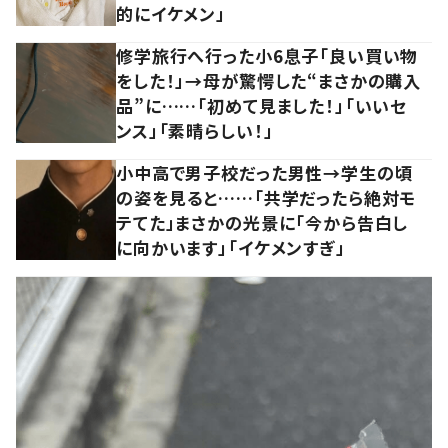
的にイケメン」
修学旅行へ行った小6息子「良い買い物
をした！」→母が驚愕した“まさかの購入
品”に……「初めて見ました！」「いいセ
ンス」「素晴らしい！」
小中高で男子校だった男性→学生の頃
の姿を見ると……「共学だったら絶対モ
テてた」まさかの光景に「今から告白し
に向かいます」「イケメンすぎ」