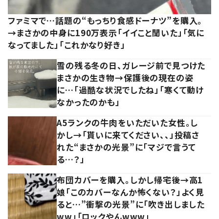
ファミマで…話題の“もっちり食感ドーナツ”を購入。
→まさかの中身に190万表示「イイこと聞いた」「気に
なってました」「これかなり好き」
雪の残る冬の日、ガレージ前で見つけた
まさかの生き物→保護後の現在の姿
に…「過酷な状況でしたね」「寒くて動け
なかったのかも」
A5ランクの牛肉をいただいた女性。し
かし→「貰いに来てください、、」投稿さ
れた“まさかの光景”に「マジで言うて
る…？」
布団カバーを購入。しかし帰宅後→高1
娘「このカバーなんか怖くない？」よく見
ると…”衝撃の光景”に「吹き出しました
ww」「ロックやんwww」