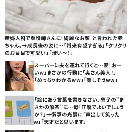
産婦人科で看護師さんに「綺麗なお顔」と言われた赤
ちゃん。→成長後の姿に…「将来有望すぎる」「クリクリ
のお目目で可愛い」「渋い～！」
スーパーに夫を連れて行くと…妻「おー
いw」まさかの行動に「奥さん美人！」
「めっちゃわかるww」「楽しそうww」
「絵にあう言葉を書きなさい」息子の”ま
さかの解答”に…母「正解でよいでしょう
か？」→衝撃の光景に「声出して笑った
ｗ」「天才だと思います」