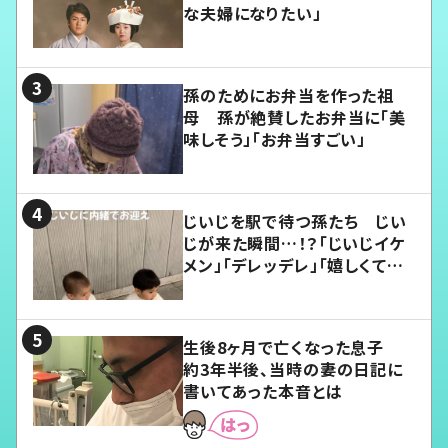
な夫婦になりたい」
孫のためにお弁当を作った祖
母 孫が絶賛したお弁当に「美
味しそう」「お弁当すごい」
じいじを駅で待つ孫たち じい
じが来た瞬間…！？「じいじイケ
メン」「デレッデレ」「嬉しくて可
愛くてたまらない」「幸せになれ
る」
生後8ヶ月で亡くなった息子
約3年半後、当時の妻の日記に
書いてあった本音とは