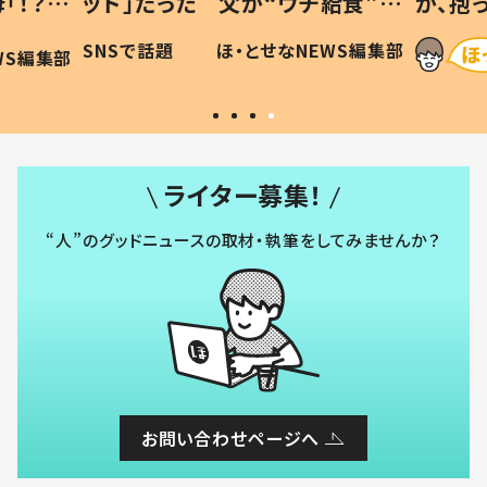
「！？」
ッド」だった 父が“ウチ給食”を
が、抱
に「可愛
作り続ける理由とは #令和の親
「涙が
SNSで話題
ほ・とせなNEWS編集部
WS編集部
#令和の子
い」
ライター募集！
“人”のグッドニュースの取材・執筆をしてみませんか？
お問い合わせページへ