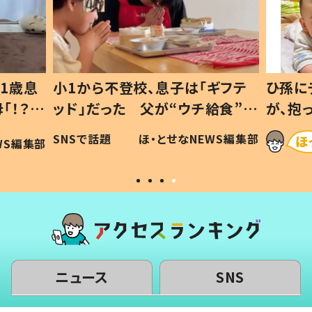
1歳息
小1から不登校、息子は「ギフテ
ひ孫に
「！？」
ッド」だった 父が“ウチ給食”を
が、抱
に「可愛
作り続ける理由とは #令和の親
「涙が
SNSで話題
ほ・とせなNEWS編集部
WS編集部
#令和の子
い」
ニュース
SNS