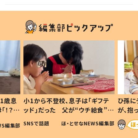
1歳息
小1から不登校、息子は「ギフテ
ひ孫に
「！？」
ッド」だった 父が“ウチ給食”を
が、抱
に「可愛
作り続ける理由とは #令和の親
「涙が
SNSで話題
ほ・とせなNEWS編集部
WS編集部
#令和の子
い」