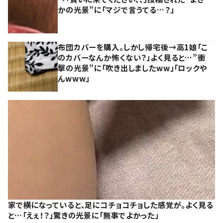
かの光景”に「マジで言うてる…？」
布団カバーを購入。しかし帰宅後→高1娘「こ
のカバーなんか怖くない？」よく見ると…”衝
撃の光景”に「吹き出しましたww」「ロックや
んwww」
家で横になっていると、足にコチョコチョした感覚が。よく見る
と…「えぇ！？」驚きの光景に「無事でよかった」