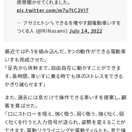
感想聞かせてくれました。
pic.twitter.com/m7u7tC2VI7
— アサミヒトシ
できるを増やす超電動車いすを
つくる人 (@RINasami)
July 14, 2022
最近ではP-5を組み込んだ、9つの動作ができる電動車
いすも完成させた。
「足先から体幹まで、自由自在に動かすことができま
す。長時間、車いすに乗る時でも体のストレスをできる
かぎり減らせます」
また、過去には息だけで操作できる車いすを提案し、顧
客を喜ばせた。
「口にストローを咥え、強く吸う、弱く吸う、強く吐く、弱
く吐くを行うと入力信号が送られ、姿勢を変えることが
できます。電動リクライニングや電動ティルトも、息で操