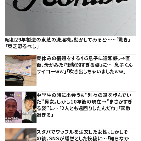
昭和29年製造の東芝の洗濯機。動かしてみると……「驚き」
「東芝恐るべし」
夏休みの宿題をする小5息子に違和感。→直
後、母がみた『衝撃的すぎる姿』に…「息子くん
サイコーww」「吹き出しちゃいましたww」
中学生の時に出会うも“別々の道を歩んでい
た”男女。しかし10年後の現在→”まさかすぎ
る姿”に…「2人とも遠回りしたんだね」「素敵
過ぎる」
スタバでワッフルを注文した女性。しかしそ
の後、SNSが騒然とした投稿に…「知らなか