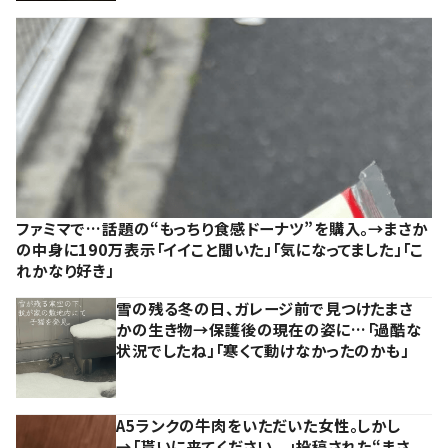
ファミマで…話題の“もっちり食感ドーナツ”を購入。→まさか
の中身に190万表示「イイこと聞いた」「気になってました」「こ
れかなり好き」
雪の残る冬の日、ガレージ前で見つけたまさ
かの生き物→保護後の現在の姿に…「過酷な
状況でしたね」「寒くて動けなかったのかも」
A5ランクの牛肉をいただいた女性。しかし
→「貰いに来てください、、」投稿された“まさ