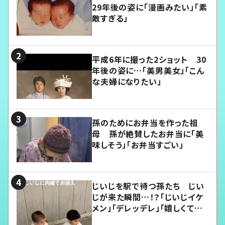
29年後の姿に「漫画みたい」「素
敵すぎる」
平成6年に撮った2ショット 30
年後の姿に…「美男美女」「こん
な夫婦になりたい」
孫のためにお弁当を作った祖
母 孫が絶賛したお弁当に「美
味しそう」「お弁当すごい」
じいじを駅で待つ孫たち じい
じが来た瞬間…！？「じいじイケ
メン」「デレッデレ」「嬉しくて可
愛くてたまらない」「幸せになれ