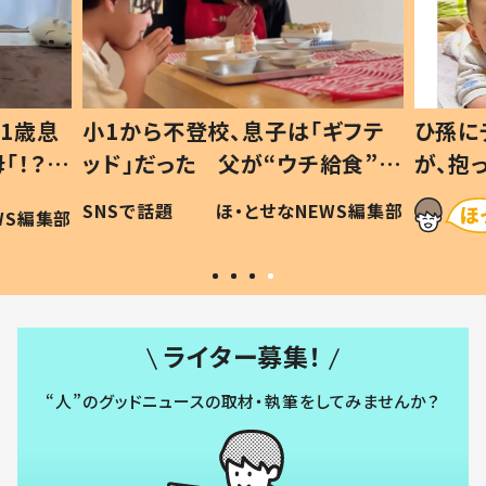
1歳息
小1から不登校、息子は「ギフテ
ひ孫に
「！？」
ッド」だった 父が“ウチ給食”を
が、抱
に「可愛
作り続ける理由とは #令和の親
「涙が
SNSで話題
ほ・とせなNEWS編集部
WS編集部
#令和の子
い」
ライター募集！
“人”のグッドニュースの取材・執筆をしてみませんか？