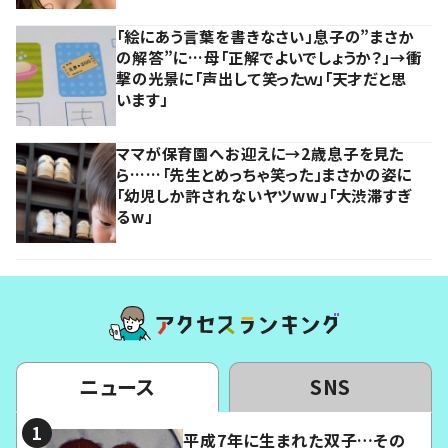
「絵にあう言葉を書きなさい」息子の”まさか
の解答”に…母「正解でよいでしょうか？」→衝
撃の光景に「声出して笑ったｗ」「天才だと思
います」
ママが保育園へお迎えに→2歳息子を見た
ら……「先生とめっちゃ笑った」まさかの姿に
「幼児しか許されないヤツww」「大渋滞すぎ
るw」
ニュース
SNS
平成7年に生まれた双子…その