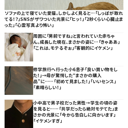
ソファの上で寝ていた愛猫。しかしよく見ると…「しっぽが取れ
てる！？」SNSがザワついた光景に「ヒッ！」「2秒くらい心臓止ま
った」「心霊写真より怖い」
周囲に「男前ですね」と言われていた赤ちゃ
ん。成長した現在、まさかの姿に…「きゃああ」
「これは、モテるぞぉ」「客観的にイケメン」
修学旅行へ行った小6息子「良い買い物をし
た！」→母が驚愕した“まさかの購入
品”に……「初めて見ました！」「いいセンス」
「素晴らしい！」
小中高で男子校だった男性→学生の頃の姿
を見ると……「共学だったら絶対モテてた」ま
さかの光景に「今から告白しに向かいます」
「イケメンすぎ」