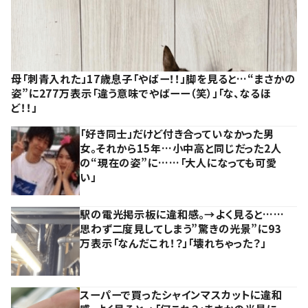
母「刺青入れた」17歳息子「やばー！！」脚を見ると…“まさかの
姿”に277万表示「違う意味でやばーー（笑）」「な、なるほ
ど！！」
「好き同士」だけど付き合っていなかった男
女。それから15年…小中高と同じだった2人
の“現在の姿”に……「大人になっても可愛
い」
駅の電光掲示板に違和感。→よく見ると……
思わず二度見してしまう”驚きの光景”に93
万表示「なんだこれ！？」「壊れちゃった？」
スーパーで買ったシャインマスカットに違和