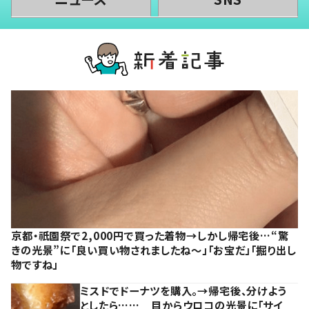
京都・祇園祭で2,000円で買った着物→しかし帰宅後…“驚
きの光景”に「良い買い物されましたね～」「お宝だ」「掘り出し
物ですね」
ミスドでドーナツを購入。→帰宅後、分けよう
としたら…… 目からウロコの光景に「サイ