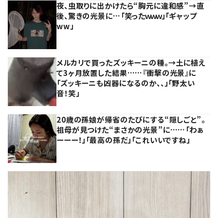
夜、虫取りに出かけたら“胸元に違和感”→直
後、驚きの光景に…「笑ったｗｗｗ」「ギャップ
ww」
メルカリで買ったズッキーニの種。→土に植え
て3ヶ月放置した結果……『衝撃の光景』に
「ズッキーニも凶器になるのか、、」「野太い
音！笑」
20歳の孫娘が帰省のたびにする“隠しごと”。
祖母が見つけた“まさかの光景”に……「わぁ
ーーー！」「最高の孫だ」「これいいですね」