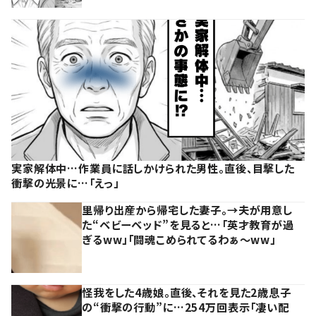
実家解体中…作業員に話しかけられた男性。直後、目撃した
衝撃の光景に…「えっ」
里帰り出産から帰宅した妻子。→夫が用意し
た“ベビーベッド”を見ると…「英才教育が過
ぎるww」「闘魂こめられてるわぁ～ww」
怪我をした4歳娘。直後、それを見た2歳息子
の“衝撃の行動”に…254万回表示「凄い配