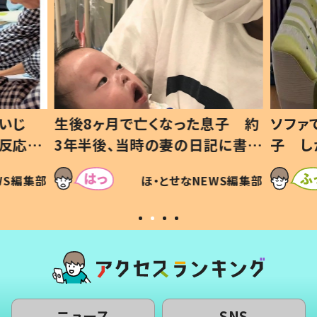
息子 約
ソファでおにぎりを食べる1歳息
小1か
記に書い
子 しかしよく見ると…母「！？」
ッド」
すべてを察した母の投稿に「可愛
作り続
SNSで
WS編集部
ほ・とせなNEWS編集部
いから許す！」「現行犯〜」
#令和
ニュース
SNS