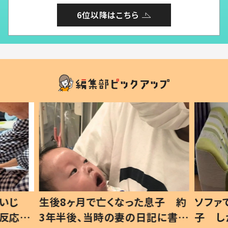
6位以降はこちら
息子 約
ソファでおにぎりを食べる1歳息
小1か
記に書い
子 しかしよく見ると…母「！？」
ッド」