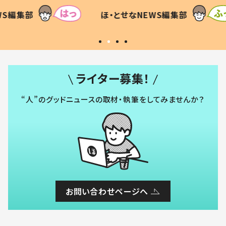
すべてを察した母の投稿に「可愛
作り続
SNSで
WS編集部
ほ・とせなNEWS編集部
いから許す！」「現行犯〜」
#令和
ライター募集！
“人”のグッドニュースの取材・執筆をしてみませんか？
お問い合わせページへ