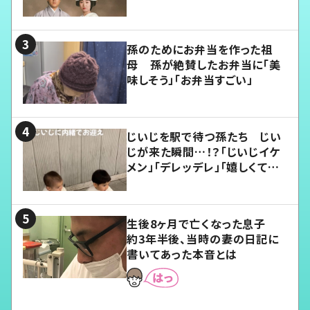
孫のためにお弁当を作った祖
母 孫が絶賛したお弁当に「美
味しそう」「お弁当すごい」
じいじを駅で待つ孫たち じい
じが来た瞬間…！？「じいじイケ
メン」「デレッデレ」「嬉しくて可
愛くてたまらない」「幸せになれ
る」
生後8ヶ月で亡くなった息子
約3年半後、当時の妻の日記に
書いてあった本音とは