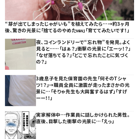
“芽が出てしまったじゃがいも”を植えてみたら…→約3ヶ月
後、驚きの光景に「捨てるのやめたｗｗ」「育ててみたいです！」
夜、コインランドリーで“忘れ物”を発見。よく
見ると……「はぁ？」衝撃の光景に「エーッ！？」
「なぜ落ちてる？」「どこで忘れたことに気づく
の？」
3歳息子を見た保育園の先生「何そのTシャ
ツ！？」→職員全員に激震が走ったまさかの光
景に…「そりゃ先生も大興奮するはず」「すげ
ーー！！」
実家解体中…作業員に話しかけられた男性。
直後、目撃した衝撃の光景に…「えっ」