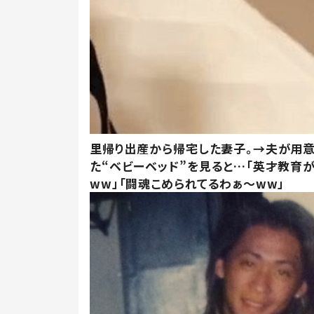
里帰り出産から帰宅した妻子。→夫が用
た“ベビーベッド”を見ると…「英才教育
ww」「闘魂こめられてるわぁ～ww」