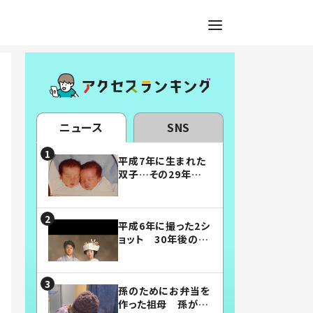
ニュース
SNS
平成7年に生まれた
双子…その29年後
の姿に「漫画みたい」
「素敵すぎる」
平成6年に撮った2シ
ョット 30年後の姿
に…「美男美女」「こ
んな夫婦になりた
い」
孫のためにお弁当を
作った祖母 孫が絶