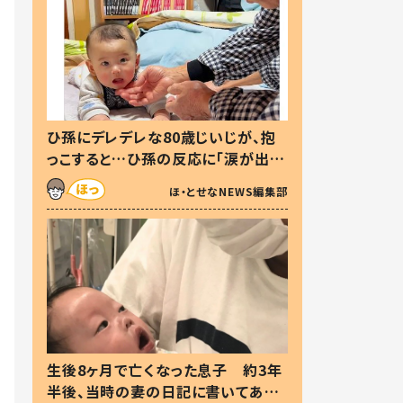
ひ孫にデレデレな80歳じいじが、抱
っこすると…ひ孫の反応に「涙が出ま
した」「可愛くて仕方ない」
ほ・とせなNEWS編集部
生後8ヶ月で亡くなった息子 約3年
半後、当時の妻の日記に書いてあっ