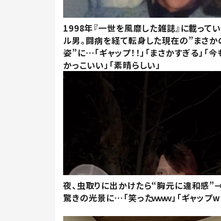
1998年『一世を風靡した雑誌』に載って
ル男。闘病を経て転身した現在の”まさか
姿”に…「ギャップ！！」「まさかすぎる」「
かっこいい」「素晴らしい」
夜、虫取りに出かけたら“胸元に違和感”
驚きの光景に…「笑ったｗｗｗ」「ギャップw