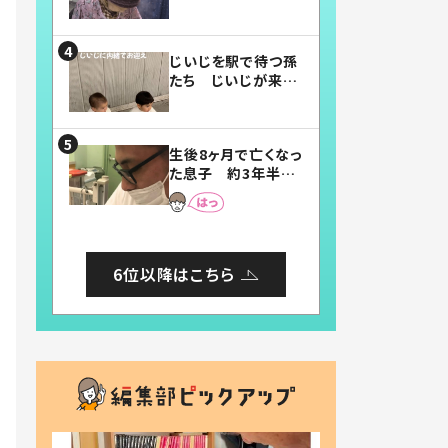
賛したお弁当に「美
味しそう」「お弁当す
ごい」
じいじを駅で待つ孫
たち じいじが来た
瞬間…！？「じいじイ
ケメン」「デレッデレ」
「嬉しくて可愛くてた
生後8ヶ月で亡くなっ
まらない」「幸せにな
た息子 約3年半
れる」
後、当時の妻の日記
に書いてあった本音
とは
6位以降はこちら