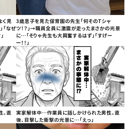
よく見
3歳息子を見た保育園の先生「何そのTシャ
」「なぜ
ツ！？」→職員全員に激震が走ったまさかの光景
」
に…「そりゃ先生も大興奮するはず」「すげー
ー！！」
性。直
実家解体中…作業員に話しかけられた男性。直
後、目撃した衝撃の光景に…「えっ」