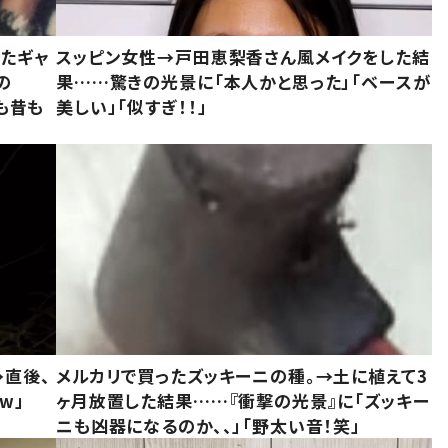
いたギャ
スッピン女性→戸田恵梨香さん風メイクをした結
の
果……驚きの光景に「本人かと思った」「ベースが
今も昔も
美しい」「似すぎ！！」
→直後、
メルカリで買ったズッキーニの種。→土に植えて3
w」
ヶ月放置した結果……『衝撃の光景』に「ズッキー
ニも凶器になるのか、、」「野太い音！笑」