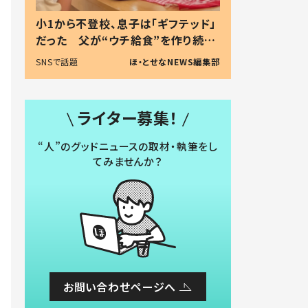
小1から不登校、息子は「ギフテッド」
だった 父が“ウチ給食”を作り続け
る理由とは #令和の親 #令和の子
SNSで話題
ほ・とせなNEWS編集部
ライター募集！
“人”のグッドニュースの取材・執筆をし
てみませんか？
お問い合わせページへ