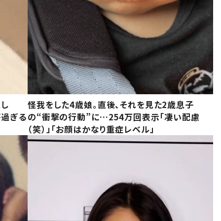
意し
怪我をした4歳娘。直後、それを見た2歳息子
が過ぎる
の“衝撃の行動”に…254万回表示「凄い配慮
（笑）」「お顔はかなり重症レベル」