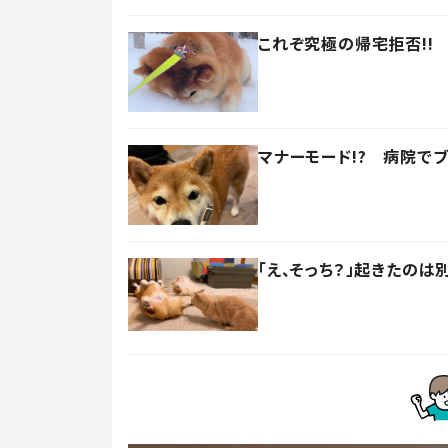
これぞ究極の帰宅拒否!!
マナーモード!? 病院で
「え、そっち？」起きたの