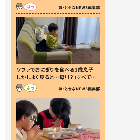
た本音とは
ほ・とせなNEWS編集部
ソファでおにぎりを食べる1歳息子
しかしよく見ると…母「！？」すべてを
察した母の投稿に「可愛いから許
ほ・とせなNEWS編集部
す！」「現行犯〜」