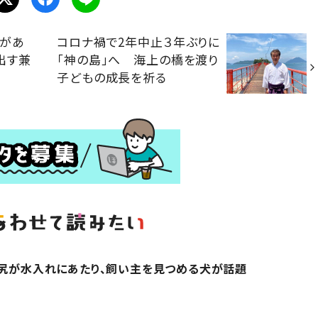
方があ
コロナ禍で2年中止３年ぶりに
出す兼
「神の島」へ 海上の橋を渡り
子どもの成長を祈る
お尻が水入れにあたり、飼い主を見つめる犬が話題