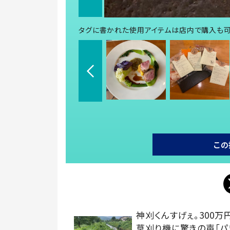
タグに書かれた使用アイテムは店内で購入も
この
神刈くんすげぇ。300万
草刈り機に驚きの声「パ