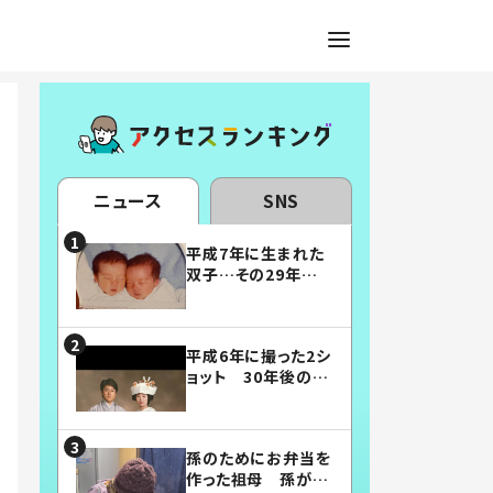
ニュース
SNS
平成7年に生まれた
双子…その29年後
の姿に「漫画みたい」
「素敵すぎる」
平成6年に撮った2シ
ョット 30年後の姿
に…「美男美女」「こ
んな夫婦になりた
い」
孫のためにお弁当を
作った祖母 孫が絶