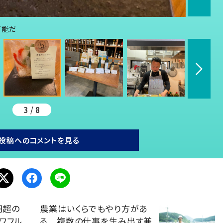
可能だ
3 / 8
投稿へのコメントを見る
円超の
農業はいくらでもやり方があ
ワフル
る 複数の仕事を生み出す兼