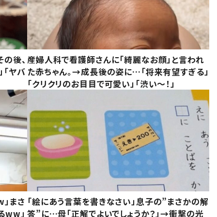
その後、
産婦人科で看護師さんに「綺麗なお顔」と言われ
」「ヤバ
た赤ちゃん。→成長後の姿に…「将来有望すぎる」
「クリクリのお目目で可愛い」「渋い～！」
w」まさ
「絵にあう言葉を書きなさい」息子の”まさかの解
るww」
答”に…母「正解でよいでしょうか？」→衝撃の光