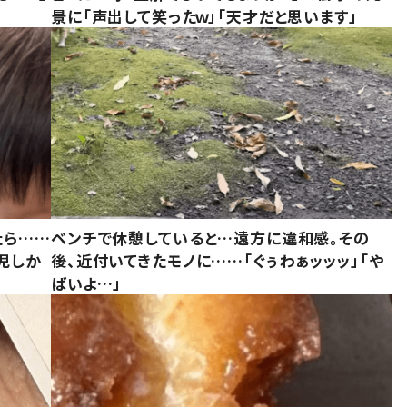
景に「声出して笑ったｗ」「天才だと思います」
たら……
ベンチで休憩していると…遠方に違和感。その
児しか
後、近付いてきたモノに……「ぐぅわぁッッッ」「や
ばいよ…」