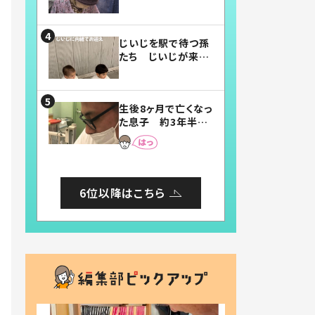
賛したお弁当に「美
味しそう」「お弁当す
ごい」
じいじを駅で待つ孫
たち じいじが来た
瞬間…！？「じいじイ
ケメン」「デレッデレ」
「嬉しくて可愛くてた
生後8ヶ月で亡くなっ
まらない」「幸せにな
た息子 約3年半
れる」
後、当時の妻の日記
に書いてあった本音
とは
6位以降はこちら