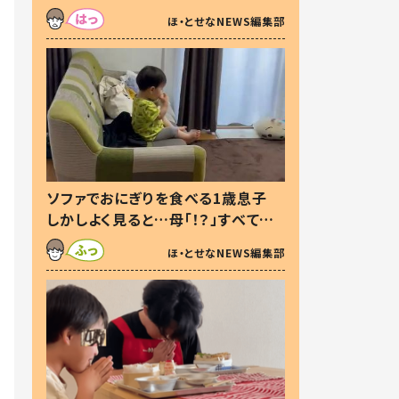
た本音とは
ほ・とせなNEWS編集部
ソファでおにぎりを食べる1歳息子
しかしよく見ると…母「！？」すべてを
察した母の投稿に「可愛いから許
ほ・とせなNEWS編集部
す！」「現行犯〜」