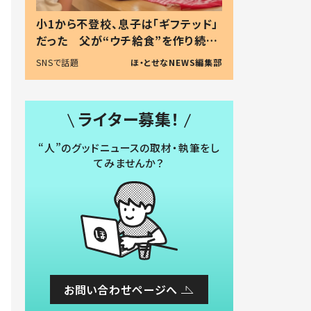
小1から不登校、息子は「ギフテッド」
だった 父が“ウチ給食”を作り続け
る理由とは #令和の親 #令和の子
SNSで話題
ほ・とせなNEWS編集部
ライター募集！
“人”のグッドニュースの取材・執筆をし
てみませんか？
お問い合わせページへ