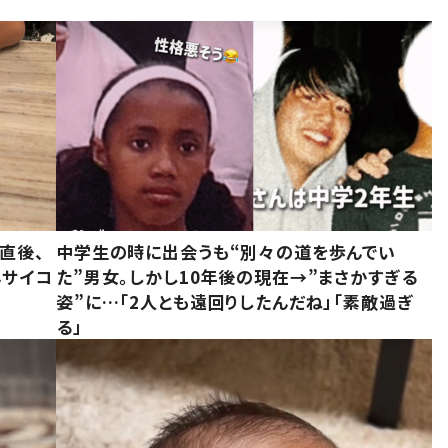
直後、
中学生の時に出会うも“別々の道を歩んでい
んサイコ
た”男女。しかし10年後の現在→”まさかすぎる
姿”に…「2人とも遠回りしたんだね」「素敵過ぎ
る」