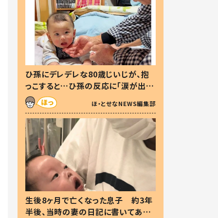
ひ孫にデレデレな80歳じいじが、抱
っこすると…ひ孫の反応に「涙が出ま
した」「可愛くて仕方ない」
ほ・とせなNEWS編集部
生後8ヶ月で亡くなった息子 約3年
半後、当時の妻の日記に書いてあっ