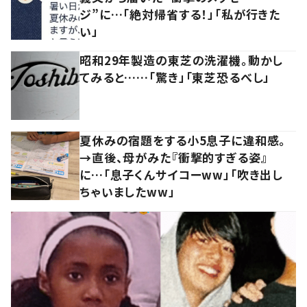
ジ”に…「絶対帰省する！」「私が行きた
い」
昭和29年製造の東芝の洗濯機。動かし
てみると……「驚き」「東芝恐るべし」
夏休みの宿題をする小5息子に違和感。
→直後、母がみた『衝撃的すぎる姿』
に…「息子くんサイコーww」「吹き出し
ちゃいましたww」