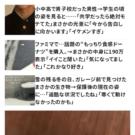
小中高で男子校だった男性→学生の頃
の姿を見ると……「共学だったら絶対モ
テてた」まさかの光景に「今から告白し
に向かいます」「イケメンすぎ」
ファミマで…話題の“もっちり食感ドー
ナツ”を購入。→まさかの中身に190万
表示「イイこと聞いた」「気になってまし
た」「これかなり好き」
雪の残る冬の日、ガレージ前で見つけた
まさかの生き物→保護後の現在の姿
に…「過酷な状況でしたね」「寒くて動け
なかったのかも」