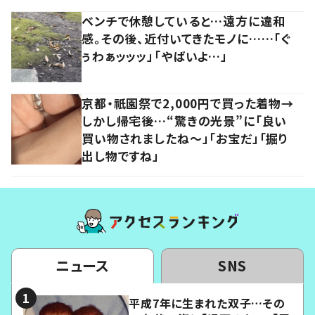
ベンチで休憩していると…遠方に違和
感。その後、近付いてきたモノに……「ぐ
ぅわぁッッッ」「やばいよ…」
京都・祇園祭で2,000円で買った着物→
しかし帰宅後…“驚きの光景”に「良い
買い物されましたね～」「お宝だ」「掘り
出し物ですね」
ニュース
SNS
平成7年に生まれた双子…その