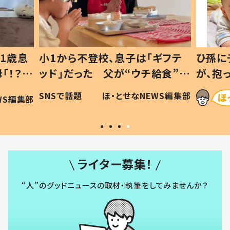
1歳息
小1から不登校、息子は「ギフテ
ひ孫に
「！？」
ッド」だった 父が“ウチ給食”を
が、抱
に「可愛
作り続ける理由とは #令和の親
「涙が
SNSで話題
ほ・とせなNEWS編集部
WS編集部
#令和の子
い」
ライター募集！
“人”のグッドニュースの取材・執筆をしてみませんか？