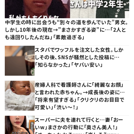
中学生の時に出会うも“別々の道を歩んでいた”男女。
しかし10年後の現在→”まさかすぎる姿”に…「2人と
も遠回りしたんだね」「素敵過ぎる」
スタバでワッフルを注文した女性。しか
しその後、SNSが騒然とした投稿に…
「知らなかった」「ヤバい安い」
産婦人科で看護師さんに「綺麗なお顔」
と言われた赤ちゃん。→成長後の姿に…
「将来有望すぎる」「クリクリのお目目で
可愛い」「渋い～！」
スーパーに夫を連れて行くと…妻「おー
いw」まさかの行動に「奥さん美人！」