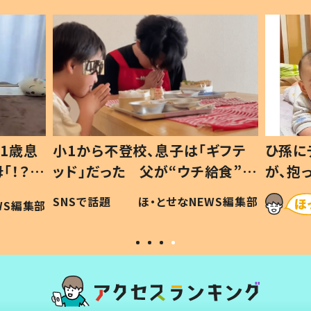
1歳息
小1から不登校、息子は「ギフテ
ひ孫に
「！？」
ッド」だった 父が“ウチ給食”を
が、抱
に「可愛
作り続ける理由とは #令和の親
「涙が
SNSで話題
ほ・とせなNEWS編集部
WS編集部
#令和の子
い」