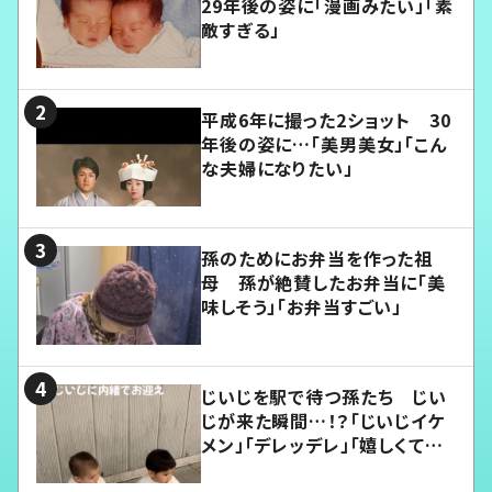
29年後の姿に「漫画みたい」「素
敵すぎる」
平成6年に撮った2ショット 30
年後の姿に…「美男美女」「こん
な夫婦になりたい」
孫のためにお弁当を作った祖
母 孫が絶賛したお弁当に「美
味しそう」「お弁当すごい」
じいじを駅で待つ孫たち じい
じが来た瞬間…！？「じいじイケ
メン」「デレッデレ」「嬉しくて可
愛くてたまらない」「幸せになれ