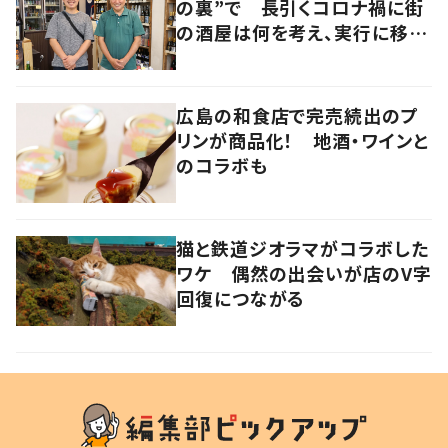
の裏”で 長引くコロナ禍に街
の酒屋は何を考え、実行に移し
たのか 大阪・北区
広島の和食店で完売続出のプ
リンが商品化！ 地酒・ワインと
のコラボも
猫と鉄道ジオラマがコラボした
ワケ 偶然の出会いが店のV字
回復につながる