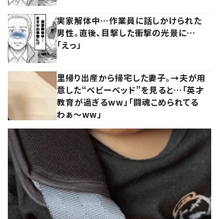
実家解体中…作業員に話しかけられた
男性。直後、目撃した衝撃の光景に…
「えっ」
里帰り出産から帰宅した妻子。→夫が用
意した“ベビーベッド”を見ると…「英才
教育が過ぎるww」「闘魂こめられてる
わぁ～ww」