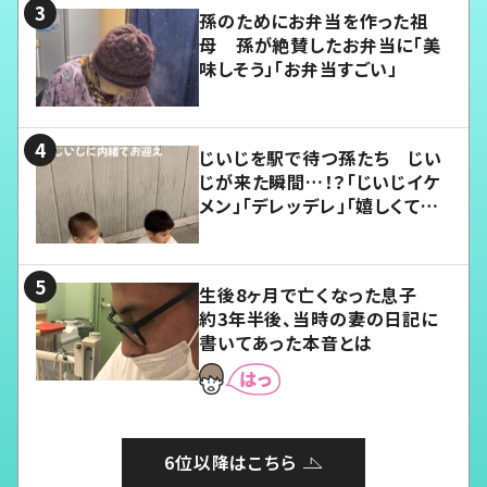
孫のためにお弁当を作った祖
母 孫が絶賛したお弁当に「美
味しそう」「お弁当すごい」
じいじを駅で待つ孫たち じい
じが来た瞬間…！？「じいじイケ
メン」「デレッデレ」「嬉しくて可
愛くてたまらない」「幸せになれ
る」
生後8ヶ月で亡くなった息子
約3年半後、当時の妻の日記に
書いてあった本音とは
6位以降はこちら