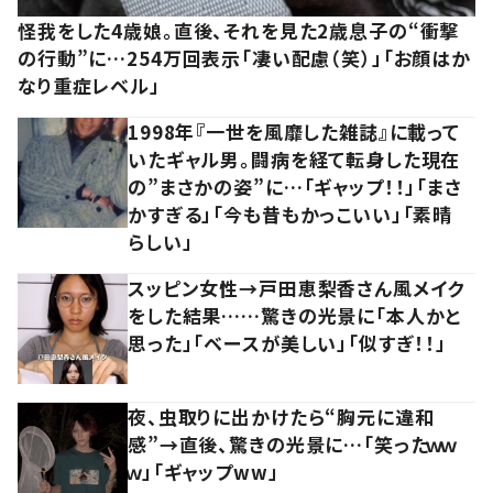
怪我をした4歳娘。直後、それを見た2歳息子の“衝撃
の行動”に…254万回表示「凄い配慮（笑）」「お顔はか
なり重症レベル」
1998年『一世を風靡した雑誌』に載って
いたギャル男。闘病を経て転身した現在
の”まさかの姿”に…「ギャップ！！」「まさ
かすぎる」「今も昔もかっこいい」「素晴
らしい」
スッピン女性→戸田恵梨香さん風メイク
をした結果……驚きの光景に「本人かと
思った」「ベースが美しい」「似すぎ！！」
夜、虫取りに出かけたら“胸元に違和
感”→直後、驚きの光景に…「笑ったｗｗ
ｗ」「ギャップww」