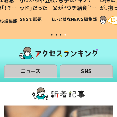
「！？」
ッド」だった 父が“ウチ給食”を
が、抱
に「可愛
作り続ける理由とは #令和の親
「涙が
SNSで話題
ほ・とせなNEWS編集部
WS編集部
#令和の子
い」
ニュース
SNS