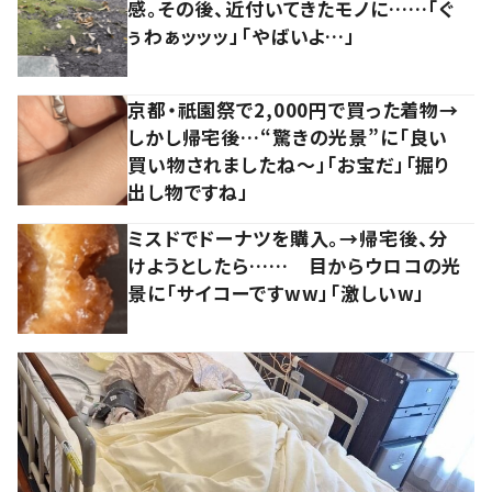
感。その後、近付いてきたモノに……「ぐ
ぅわぁッッッ」「やばいよ…」
京都・祇園祭で2,000円で買った着物→
しかし帰宅後…“驚きの光景”に「良い
買い物されましたね～」「お宝だ」「掘り
出し物ですね」
ミスドでドーナツを購入。→帰宅後、分
けようとしたら…… 目からウロコの光
景に「サイコーですww」「激しいw」