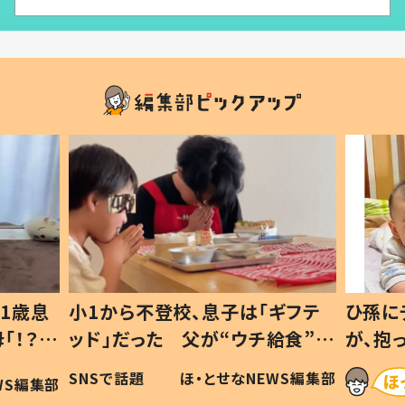
1歳息
小1から不登校、息子は「ギフテ
ひ孫に
「！？」
ッド」だった 父が“ウチ給食”を
が、抱
に「可愛
作り続ける理由とは #令和の親
「涙が
SNSで話題
ほ・とせなNEWS編集部
WS編集部
#令和の子
い」