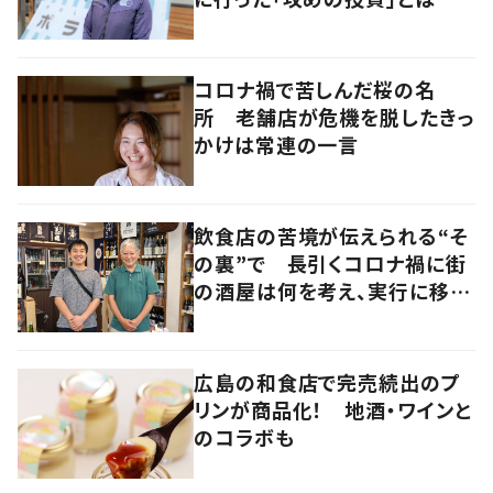
コロナ禍で苦しんだ桜の名
所 老舗店が危機を脱したきっ
かけは常連の一言
飲食店の苦境が伝えられる“そ
の裏”で 長引くコロナ禍に街
の酒屋は何を考え、実行に移し
たのか 大阪・北区
広島の和食店で完売続出のプ
リンが商品化！ 地酒・ワインと
のコラボも