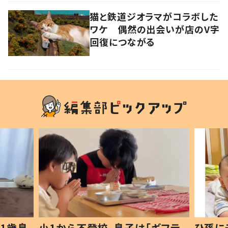
猫と鉄道ジオラマがコラボした
ワケ 偶然の出会いが店のV字
回復につながる
1歳息
小1から不登校、息子は「ギフテ
ひ孫に