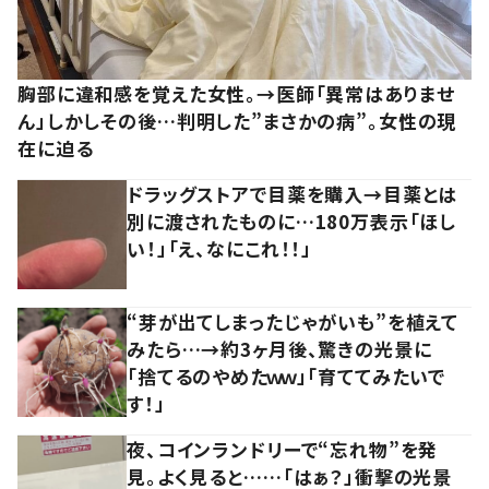
胸部に違和感を覚えた女性。→医師「異常はありませ
ん」しかしその後…判明した”まさかの病”。女性の現
在に迫る
ドラッグストアで目薬を購入→目薬とは
別に渡されたものに…180万表示「ほし
い！」「え、なにこれ！！」
“芽が出てしまったじゃがいも”を植えて
みたら…→約3ヶ月後、驚きの光景に
「捨てるのやめたｗｗ」「育ててみたいで
す！」
夜、コインランドリーで“忘れ物”を発
見。よく見ると……「はぁ？」衝撃の光景