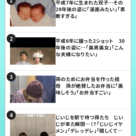
平成7年に生まれた双子…その
29年後の姿に「漫画みたい」「素
敵すぎる」
平成6年に撮った2ショット 30
年後の姿に…「美男美女」「こん
な夫婦になりたい」
孫のためにお弁当を作った祖
母 孫が絶賛したお弁当に「美
味しそう」「お弁当すごい」
じいじを駅で待つ孫たち じい
じが来た瞬間…！？「じいじイケ
メン」「デレッデレ」「嬉しくて可