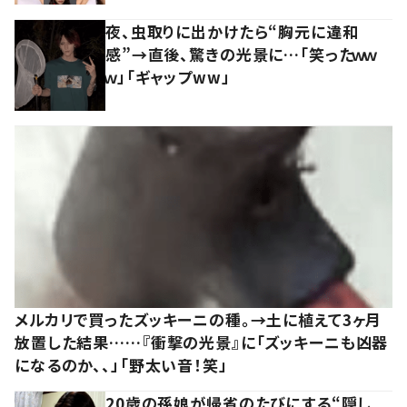
夜、虫取りに出かけたら“胸元に違和
感”→直後、驚きの光景に…「笑ったｗｗ
ｗ」「ギャップww」
メルカリで買ったズッキーニの種。→土に植えて3ヶ月
放置した結果……『衝撃の光景』に「ズッキーニも凶器
になるのか、、」「野太い音！笑」
20歳の孫娘が帰省のたびにする“隠し