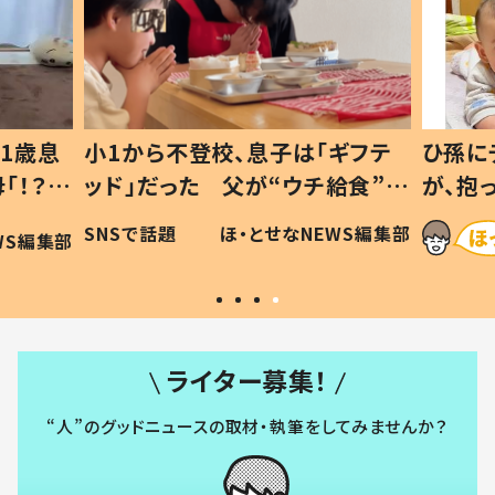
1歳息
小1から不登校、息子は「ギフテ
ひ孫に
「！？」
ッド」だった 父が“ウチ給食”を
が、抱
に「可愛
作り続ける理由とは #令和の親
「涙が
SNSで話題
ほ・とせなNEWS編集部
WS編集部
#令和の子
い」
ライター募集！
“人”のグッドニュースの取材・執筆をしてみませんか？