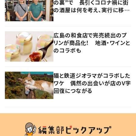
の裏”で 長引くコロナ禍に街
の酒屋は何を考え、実行に移し
たのか 大阪・北区
広島の和食店で完売続出のプ
リンが商品化！ 地酒・ワインと
のコラボも
猫と鉄道ジオラマがコラボした
ワケ 偶然の出会いが店のV字
回復につながる