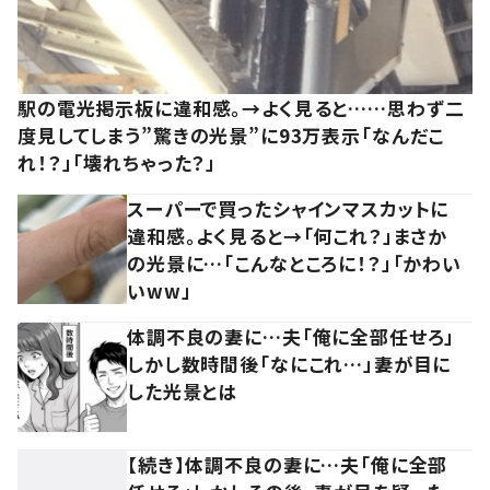
駅の電光掲示板に違和感。→よく見ると……思わず二
度見してしまう”驚きの光景”に93万表示「なんだこ
れ！？」「壊れちゃった？」
スーパーで買ったシャインマスカットに
違和感。よく見ると→「何これ？」まさか
の光景に…「こんなところに！？」「かわい
いww」
体調不良の妻に…夫「俺に全部任せろ」
しかし数時間後「なにこれ…」妻が目に
した光景とは
【続き】体調不良の妻に…夫「俺に全部