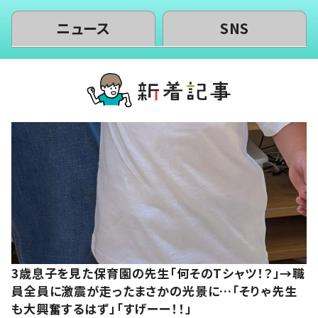
ニュース
SNS
3歳息子を見た保育園の先生「何そのTシャツ！？」→職
員全員に激震が走ったまさかの光景に…「そりゃ先生
も大興奮するはず」「すげーー！！」