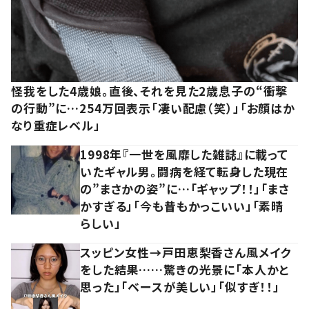
怪我をした4歳娘。直後、それを見た2歳息子の“衝撃
の行動”に…254万回表示「凄い配慮（笑）」「お顔はか
なり重症レベル」
1998年『一世を風靡した雑誌』に載って
いたギャル男。闘病を経て転身した現在
の”まさかの姿”に…「ギャップ！！」「まさ
かすぎる」「今も昔もかっこいい」「素晴
らしい」
スッピン女性→戸田恵梨香さん風メイク
をした結果……驚きの光景に「本人かと
思った」「ベースが美しい」「似すぎ！！」