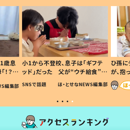
1歳息
小1から不登校、息子は「ギフテ
ひ孫に
「！？」
ッド」だった 父が“ウチ給食”を
が、抱
に「可愛
作り続ける理由とは #令和の親
「涙が
SNSで話題
ほ・とせなNEWS編集部
WS編集部
#令和の子
い」