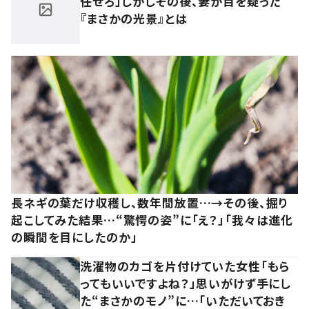
任せろ」しかしその後、妻が目を疑った
『まさかの光景』とは
長ネギの葉だけ収穫し、数年間放置…→その後、掘り
起こしてみた結果…“驚愕の姿”に「え？」「我々は進化
の瞬間を目にしたのか」
洗濯物のカゴを片付けていた女性「もら
ってもいいですよね？」思いがけず手にし
た“まさかのモノ”に…「いただいておき