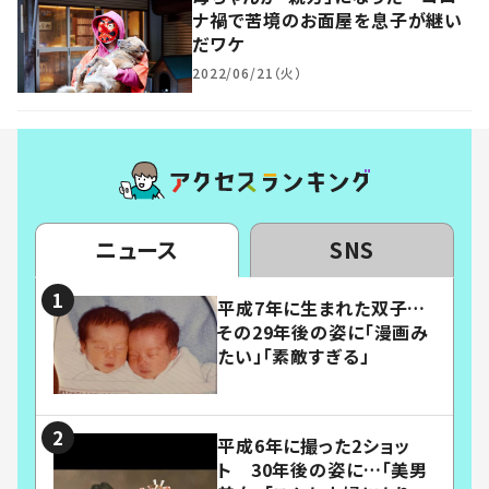
ナ禍で苦境のお面屋を息子が継い
だワケ
2022/06/21（火）
ニュース
SNS
平成7年に生まれた双子…
その29年後の姿に「漫画み
たい」「素敵すぎる」
平成6年に撮った2ショッ
ト 30年後の姿に…「美男