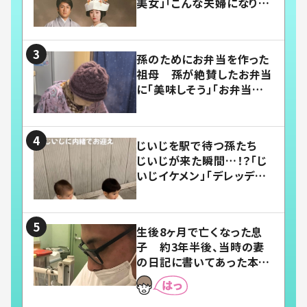
美女」「こんな夫婦になりた
い」
孫のためにお弁当を作った
祖母 孫が絶賛したお弁当
に「美味しそう」「お弁当すご
い」
じいじを駅で待つ孫たち
じいじが来た瞬間…！？「じ
いじイケメン」「デレッデレ」
「嬉しくて可愛くてたまらな
い」「幸せになれる」
生後8ヶ月で亡くなった息
子 約3年半後、当時の妻
の日記に書いてあった本音
とは