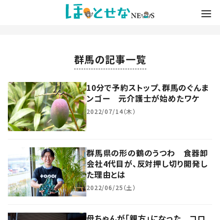
群馬の記事一覧
10分で予約ストップ、群馬のぐんま
ンゴー 元介護士が始めたワケ
2022/07/14（木）
群馬県の形の鶴のうつわ 食器卸
会社4代目が、反対押し切り開発し
た理由とは
2022/06/25（土）
母ちゃんが「親方」になった コロ