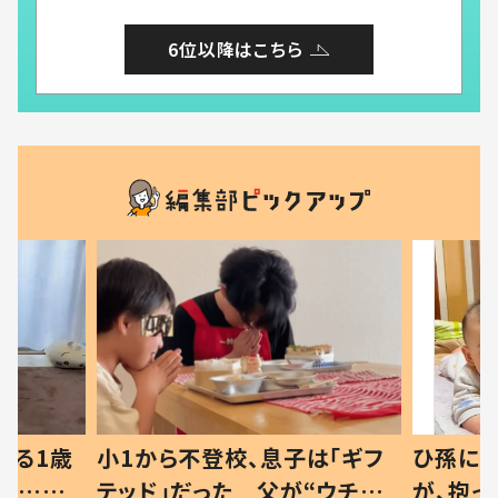
6位以降はこちら
べる1歳
小1から不登校、息子は「ギフ
ひ孫にデ
と…母
テッド」だった 父が“ウチ給
が、抱っ