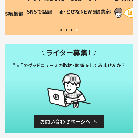
母の投稿
食”を作り続ける理由とは #令
に「涙が
SNSで話題
ほ・とせなNEWS編集部
EWS編集部
「現行
和の親 #令和の子
方ない」
ライター募集！
“人”のグッドニュースの取材・執筆をしてみませんか？
お問い合わせページへ