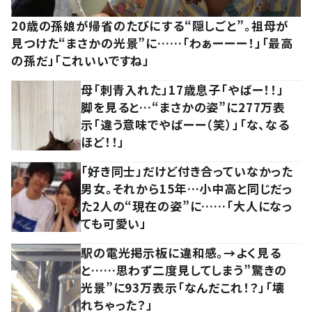
20歳の孫娘が帰省のたびにする“隠しごと”。祖母が
見つけた“まさかの光景”に……「わぁーーー！」「最高
の孫だ」「これいいですね」
母「刺青入れた」17歳息子「やばー！！」
脚を見ると…“まさかの姿”に277万表
示「違う意味でやばーー（笑）」「な、なる
ほど！！」
「好き同士」だけど付き合っていなかった
男女。それから15年…小中高と同じだっ
た2人の“現在の姿”に……「大人になっ
ても可愛い」
駅の電光掲示板に違和感。→よく見る
と……思わず二度見してしまう”驚きの
光景”に93万表示「なんだこれ！？」「壊
れちゃった？」