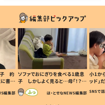
1歳息
小1から不登校、息子は「ギフテ
ひ孫に
「！？」
ッド」だった 父が“ウチ給食”を
が、抱
に「可愛
作り続ける理由とは #令和の親
「涙が
SNSで話題
ほ・とせなNEWS編集部
WS編集部
#令和の子
い」