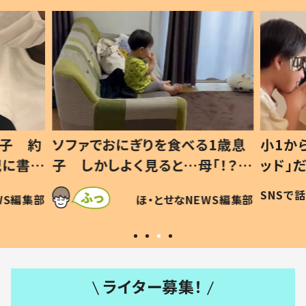
1歳息
小1から不登校、息子は「ギフテ
ひ孫に
「！？」
ッド」だった 父が“ウチ給食”を
が、抱
に「可愛
作り続ける理由とは #令和の親
「涙が
SNSで話題
ほ・とせなNEWS編集部
WS編集部
#令和の子
い」
ライター募集！