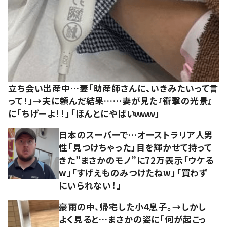
立ち会い出産中…妻「助産師さんに、いきみたいって言
って！」→夫に頼んだ結果……妻が見た『衝撃の光景』
に「ちげーよ！！」「ほんとにやばいｗｗｗ」
日本のスーパーで…オーストラリア人男
性「見つけちゃった」目を輝かせて持って
きた”まさかのモノ”に72万表示「ウケる
w」「すげえものみつけたねw」「買わず
にいられない！」
豪雨の中、帰宅した小4息子。→しかし
よく見ると…まさかの姿に「何が起こっ