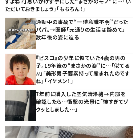
すよね？」思いがけず手にした“まさかのモノ”に…「い
ただいておきましょう」「もちろん！」
通勤中の事故で“一時意識不明”だった
パパ。→医師「元通りの生活は諦めて」
数年後の姿に迫る
『ビスコ』の少年に似ていた4歳の男の
子。19年後の“まさかの姿”に…「似てる
ｗ」「美形男子要素持って産まれたのです
ね」「イケメン！」
7年前に購入した空気清浄機→内部を
確認したら…衝撃の光景に「怖すぎてゾ
クッとしました…」