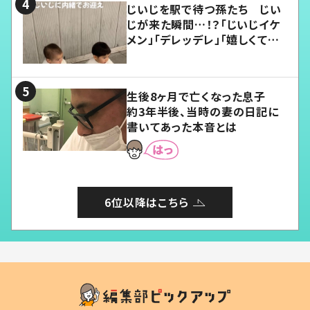
じいじを駅で待つ孫たち じい
じが来た瞬間…！？「じいじイケ
メン」「デレッデレ」「嬉しくて可
愛くてたまらない」「幸せになれ
る」
生後8ヶ月で亡くなった息子
約3年半後、当時の妻の日記に
書いてあった本音とは
6位以降はこちら