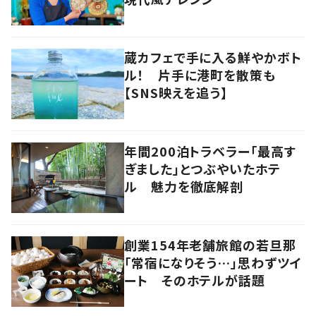
蔵カフェで手に入る鮮やかボト
ル！ 片手に港町を散策も
【SNS映えを追う】
年間200泊トラベラー「最高す
ぎました」とつぶやいたホテ
ル 魅力を徹底解剖
創業154年老舗旅館の若旦那
「常宿になりそう…」思わずツイ
ート そのホテルが話題