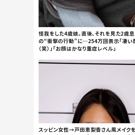
怪我をした4歳娘。直後、それを見た2歳
の“衝撃の行動”に…254万回表示「凄い
（笑）」「お顔はかなり重症レベル」
スッピン女性→戸田恵梨香さん風メイク