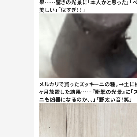
果……驚きの光景に「本人かと思った」「
美しい」「似すぎ！！」
メルカリで買ったズッキーニの種。→土に
ヶ月放置した結果……『衝撃の光景』に「
ニも凶器になるのか、、」「野太い音！笑」