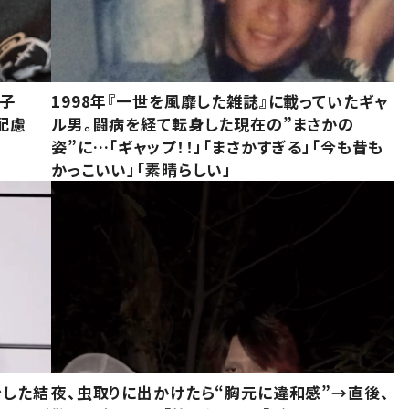
息子
1998年『一世を風靡した雑誌』に載っていたギャ
配慮
ル男。闘病を経て転身した現在の”まさかの
姿”に…「ギャップ！！」「まさかすぎる」「今も昔も
かっこいい」「素晴らしい」
をした結
夜、虫取りに出かけたら“胸元に違和感”→直後、