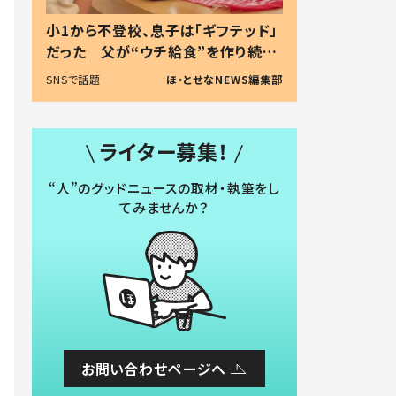
小1から不登校、息子は「ギフテッド」
だった 父が“ウチ給食”を作り続け
る理由とは #令和の親 #令和の子
SNSで話題
ほ・とせなNEWS編集部
ライター募集！
“人”のグッドニュースの取材・執筆をし
てみませんか？
お問い合わせページへ