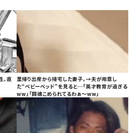
性。直
里帰り出産から帰宅した妻子。→夫が用意し
た“ベビーベッド”を見ると…「英才教育が過ぎる
ww」「闘魂こめられてるわぁ～ww」