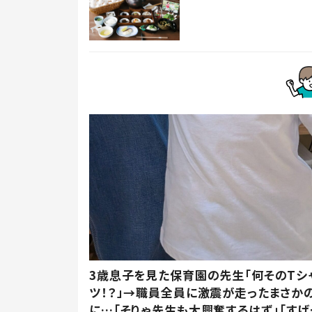
3歳息子を見た保育園の先生「何そのTシ
ツ！？」→職員全員に激震が走ったまさか
に…「そりゃ先生も大興奮するはず」「すげ