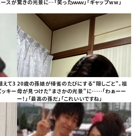
ベースが
驚きの光景に…「笑ったｗｗｗ」「ギャップww」
植えて3
20歳の孫娘が帰省のたびにする“隠しごと”。祖
ズッキー
母が見つけた“まさかの光景”に……「わぁーー
ー！」「最高の孫だ」「これいいですね」