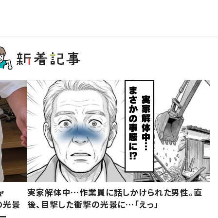
ャ
実家解体中…作業員に話しかけられた男性。直
の光景
後、目撃した衝撃の光景に…「えっ」
ー