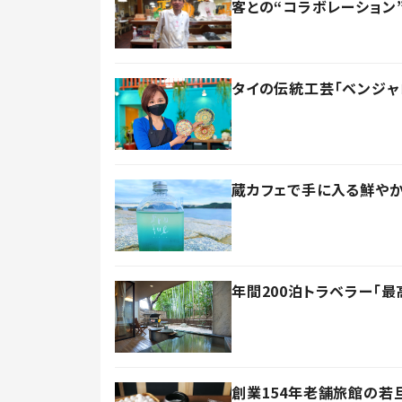
客との“コラボレーション
タイの伝統工芸「ベンジ
蔵カフェで手に入る鮮やか
年間200泊トラベラー「
創業154年老舗旅館の若