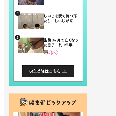
賛したお弁当に「美
味しそう」「お弁当す
ごい」
じいじを駅で待つ孫
たち じいじが来た
瞬間…！？「じいじイ
ケメン」「デレッデレ」
「嬉しくて可愛くてた
生後8ヶ月で亡くなっ
まらない」「幸せにな
た息子 約3年半
れる」
後、当時の妻の日記
に書いてあった本音
とは
6位以降はこちら