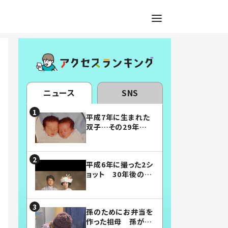
ニュース
SNS
平成7年に生まれた
双子…その29年後
の姿に「漫画みたい」
「素敵すぎる」
平成6年に撮った2シ
ョット 30年後の姿
に…「美男美女」「こ
んな夫婦になりた
い」
孫のためにお弁当を
作った祖母 孫が絶