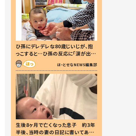
ひ孫にデレデレな80歳じいじが、抱
っこすると…ひ孫の反応に「涙が出ま
した」「可愛くて仕方ない」
ほ・とせなNEWS編集部
生後8ヶ月で亡くなった息子 約3年
半後、当時の妻の日記に書いてあっ