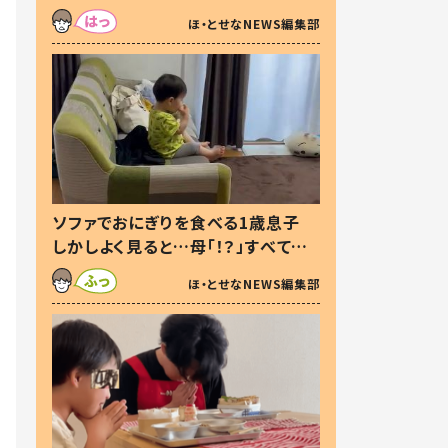
た本音とは
ほ・とせなNEWS編集部
ソファでおにぎりを食べる1歳息子
しかしよく見ると…母「！？」すべてを
察した母の投稿に「可愛いから許
ほ・とせなNEWS編集部
す！」「現行犯〜」