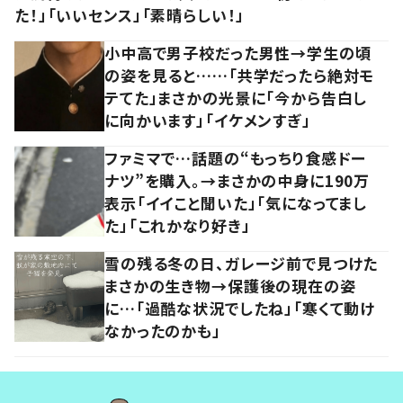
た！」「いいセンス」「素晴らしい！」
小中高で男子校だった男性→学生の頃
の姿を見ると……「共学だったら絶対モ
テてた」まさかの光景に「今から告白し
に向かいます」「イケメンすぎ」
ファミマで…話題の“もっちり食感ドー
ナツ”を購入。→まさかの中身に190万
表示「イイこと聞いた」「気になってまし
た」「これかなり好き」
雪の残る冬の日、ガレージ前で見つけた
まさかの生き物→保護後の現在の姿
に…「過酷な状況でしたね」「寒くて動け
なかったのかも」