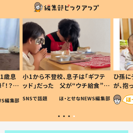
1歳息
小1から不登校、息子は「ギフテ
ひ孫に
「！？」
ッド」だった 父が“ウチ給食”を
が、抱
に「可愛
作り続ける理由とは #令和の親
「涙が
SNSで話題
ほ・とせなNEWS編集部
WS編集部
#令和の子
い」