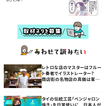
レトロな店のマスターはフルー
ト奏者でイラストレーター？
商店街の名物店の真価は客と
の“コラボレーション”にあっ
た 大阪・天王寺区
タイの伝統工芸「ベンジャロン
焼き」を日常使いに 日本人が