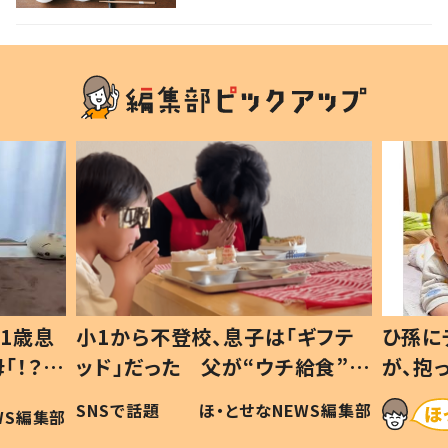
1歳息
小1から不登校、息子は「ギフテ
ひ孫に
「！？」
ッド」だった 父が“ウチ給食”を
が、抱
に「可愛
作り続ける理由とは #令和の親
「涙が
SNSで話題
ほ・とせなNEWS編集部
WS編集部
#令和の子
い」