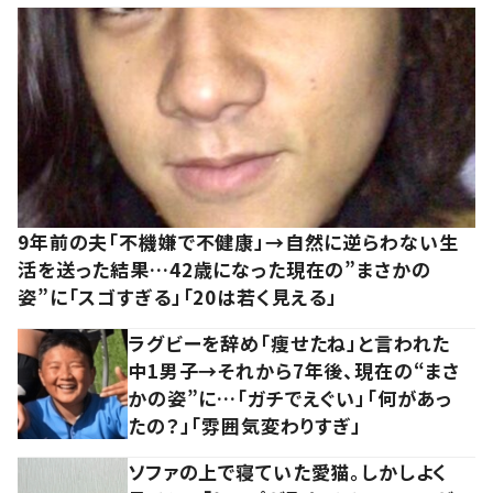
9年前の夫「不機嫌で不健康」→自然に逆らわない生
活を送った結果…42歳になった現在の”まさかの
姿”に「スゴすぎる」「20は若く見える」
ラグビーを辞め「痩せたね」と言われた
中1男子→それから7年後、現在の“まさ
かの姿”に…「ガチでえぐい」「何があっ
たの？」「雰囲気変わりすぎ」
ソファの上で寝ていた愛猫。しかしよく