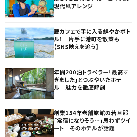
現代風アレンジ
蔵カフェで手に入る鮮やかボト
ル！ 片手に港町を散策も
【SNS映えを追う】
年間200泊トラベラー「最高す
ぎました」とつぶやいたホテ
ル 魅力を徹底解剖
創業154年老舗旅館の若旦那
「常宿になりそう…」思わずツイ
ート そのホテルが話題