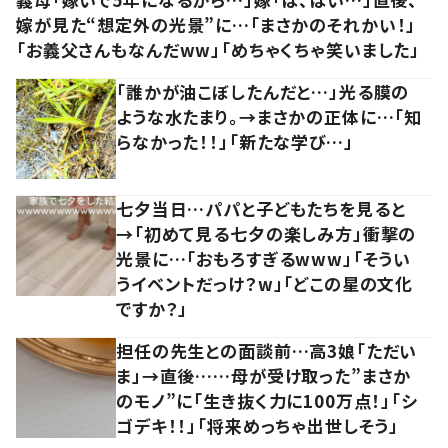
嫁が見た“想定外の光景”に…「まさかのそれかい！」
「お義父さんもなんだww」「めちゃくちゃ笑いました」
「誰かが油こぼしたんだと…」光る膜の
ような水たまり。→まさかの正体に…「知
らなかった！！」「新たな学び…」
七夕当日…パパと子どもたちを見ると
→「初めて見る七夕の楽しみ方」衝撃の
光景に…「おもろすぎるwww」「そうい
うイベントだっけ？w」「どこの星の文化
ですか？」
担任の先生との面談前…高3娘「ただい
ま」→直後……母が受け取った”まさか
のモノ”に「生き抜く力に100万点！」「シ
ゴデキ！！」「将来めっちゃ出世しそう」