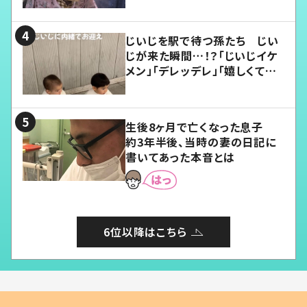
じいじを駅で待つ孫たち じい
じが来た瞬間…！？「じいじイケ
メン」「デレッデレ」「嬉しくて可
愛くてたまらない」「幸せになれ
る」
生後8ヶ月で亡くなった息子
約3年半後、当時の妻の日記に
書いてあった本音とは
6位以降はこちら