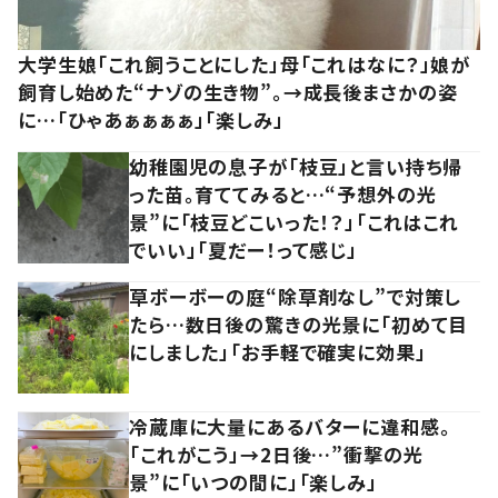
大学生娘「これ飼うことにした」母「これはなに？」娘が
飼育し始めた“ナゾの生き物”。→成長後まさかの姿
に…「ひゃあぁぁぁぁ」「楽しみ」
幼稚園児の息子が「枝豆」と言い持ち帰
った苗。育ててみると…“予想外の光
景”に「枝豆どこいった！？」「これはこれ
でいい」「夏だー！って感じ」
草ボーボーの庭“除草剤なし”で対策し
たら…数日後の驚きの光景に「初めて目
にしました」「お手軽で確実に効果」
冷蔵庫に大量にあるバターに違和感。
「これがこう」→2日後…”衝撃の光
景”に「いつの間に」「楽しみ」