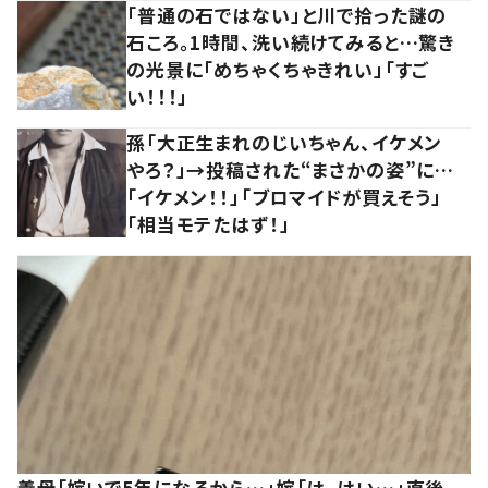
「普通の石ではない」と川で拾った謎の
石ころ。1時間、洗い続けてみると…驚き
の光景に「めちゃくちゃきれい」「すご
い！！！」
孫「大正生まれのじいちゃん、イケメン
やろ？」→投稿された“まさかの姿”に…
「イケメン！！」「ブロマイドが買えそう」
「相当モテたはず！」
義母「嫁いで5年になるから…」嫁「は、はい…」直後、