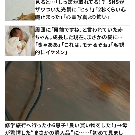
見ると…「しっぽが取れてる！？」SNSが
ザワついた光景に「ヒッ！」「2秒くらい心
臓止まった」「心霊写真より怖い」
周囲に「男前ですね」と言われていた赤
ちゃん。成長した現在、まさかの姿に…
「きゃああ」「これは、モテるぞぉ」「客観
的にイケメン」
修学旅行へ行った小6息子「良い買い物をした！」→母
が驚愕した“まさかの購入品”に……「初めて見まし