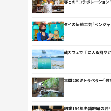
客との“コラボレーション
タイの伝統工芸「ベンジ
蔵カフェで手に入る鮮やか
年間200泊トラベラー「
創業154年老舗旅館の若