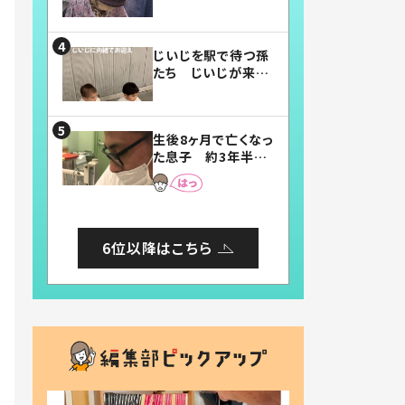
賛したお弁当に「美
味しそう」「お弁当す
ごい」
じいじを駅で待つ孫
たち じいじが来た
瞬間…！？「じいじイ
ケメン」「デレッデレ」
「嬉しくて可愛くてた
生後8ヶ月で亡くなっ
まらない」「幸せにな
た息子 約3年半
れる」
後、当時の妻の日記
に書いてあった本音
とは
6位以降はこちら