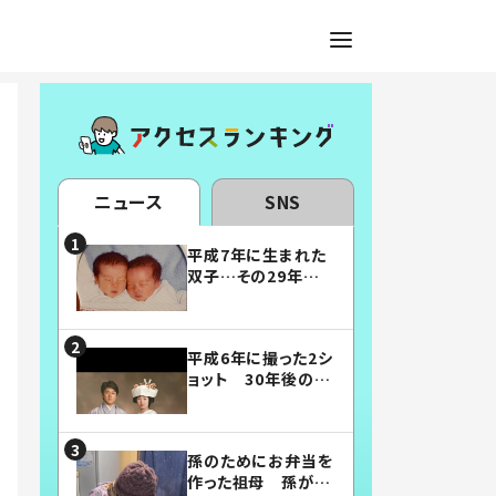
ニュース
SNS
平成7年に生まれた
双子…その29年後
の姿に「漫画みたい」
「素敵すぎる」
平成6年に撮った2シ
ョット 30年後の姿
に…「美男美女」「こ
んな夫婦になりた
い」
孫のためにお弁当を
作った祖母 孫が絶