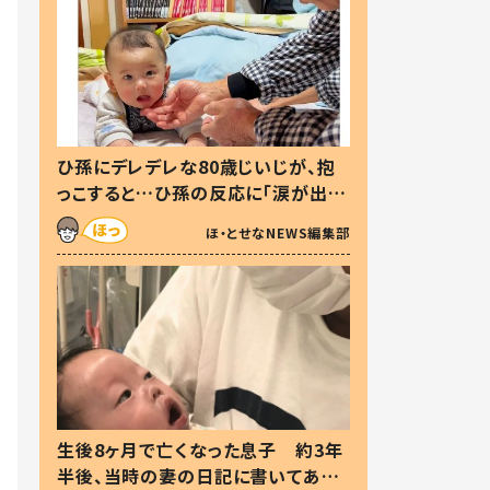
ひ孫にデレデレな80歳じいじが、抱
っこすると…ひ孫の反応に「涙が出ま
した」「可愛くて仕方ない」
ほ・とせなNEWS編集部
生後8ヶ月で亡くなった息子 約3年
半後、当時の妻の日記に書いてあっ