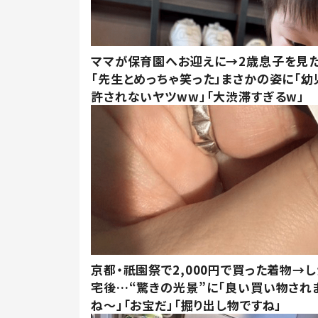
ママが保育園へお迎えに→2歳息子を見
「先生とめっちゃ笑った」まさかの姿に「幼
許されないヤツww」「大渋滞すぎるw」
京都・祇園祭で2,000円で買った着物→
宅後…“驚きの光景”に「良い買い物され
ね～」「お宝だ」「掘り出し物ですね」