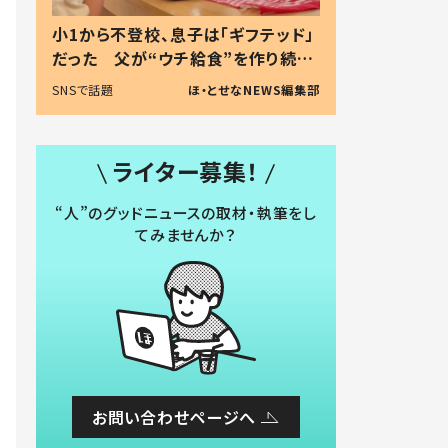
小1から不登校、息子は「ギフテッド」
だった 父が“ウチ給食”を作り続け
る理由とは #令和の親 #令和の子
SNSで話題
ほ・とせなNEWS編集部
ライター募集！
“人”のグッドニュースの取材・執筆をし
てみませんか？
お問い合わせページへ