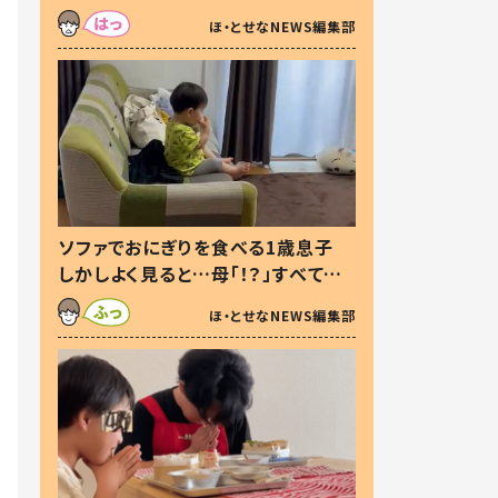
た本音とは
ほ・とせなNEWS編集部
ソファでおにぎりを食べる1歳息子
しかしよく見ると…母「！？」すべてを
察した母の投稿に「可愛いから許
ほ・とせなNEWS編集部
す！」「現行犯〜」