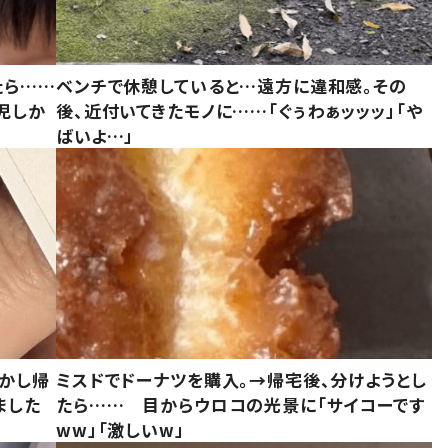
たら……
ベンチで休憩していると…遠方に違和感。その
児しか
後、近付いてきたモノに……「ぐぅわぁッッッ」「や
ばいよ…」
しかし帰
ミスドでドーナツを購入。→帰宅後、分けようとし
ました
たら…… 目からウロコの光景に「サイコーです
ww」「激しいw」