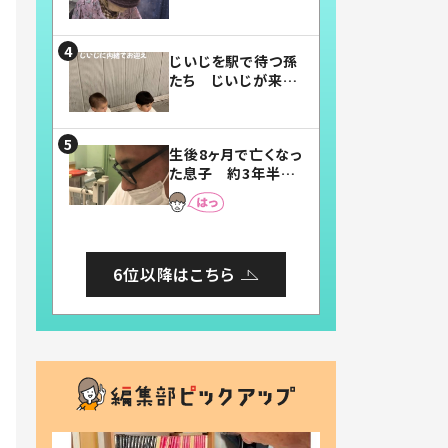
賛したお弁当に「美
味しそう」「お弁当す
ごい」
じいじを駅で待つ孫
たち じいじが来た
瞬間…！？「じいじイ
ケメン」「デレッデレ」
「嬉しくて可愛くてた
生後8ヶ月で亡くなっ
まらない」「幸せにな
た息子 約3年半
れる」
後、当時の妻の日記
に書いてあった本音
とは
6位以降はこちら