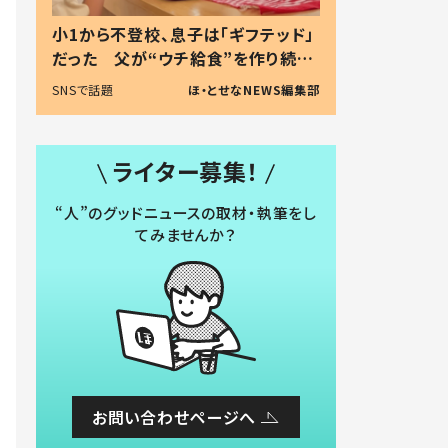
小1から不登校、息子は「ギフテッド」
だった 父が“ウチ給食”を作り続け
る理由とは #令和の親 #令和の子
SNSで話題
ほ・とせなNEWS編集部
ライター募集！
“人”のグッドニュースの取材・執筆をし
てみませんか？
お問い合わせページへ