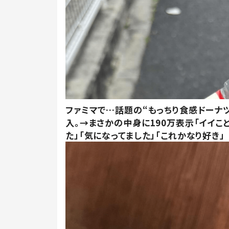
ファミマで…話題の“もっちり食感ドーナ
入。→まさかの中身に190万表示「イイこ
た」「気になってました」「これかなり好き」