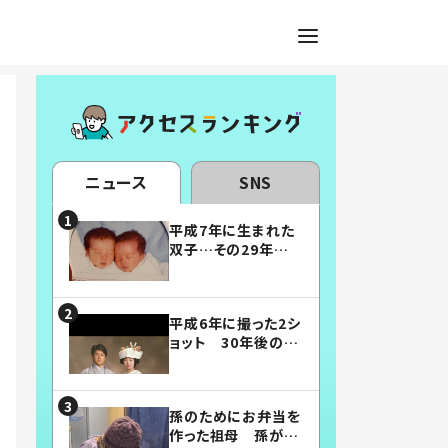
ニュース
SNS
平成7年に生まれた
双子…その29年後
の姿に「漫画みたい」
「素敵すぎる」
平成6年に撮った2シ
ョット 30年後の姿
に…「美男美女」「こ
んな夫婦になりた
い」
孫のためにお弁当を
作った祖母 孫が絶