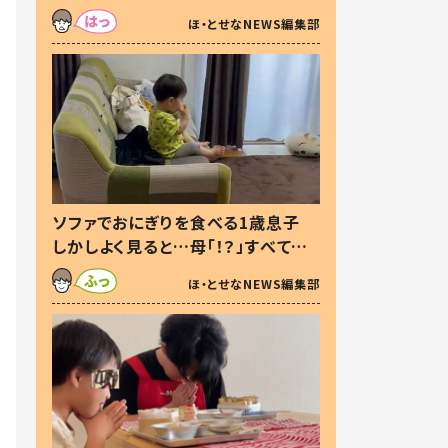
た本音とは
ほ・とせなNEWS編集部
ソファでおにぎりを食べる1歳息子
しかしよく見ると…母「！？」すべてを
察した母の投稿に「可愛いから許
ほ・とせなNEWS編集部
す！」「現行犯〜」