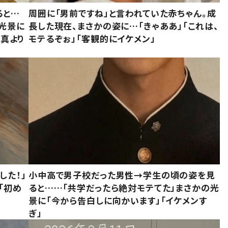
ると…
周囲に「男前ですね」と言われていた赤ちゃん。成
た光景に
長した現在、まさかの姿に…「きゃああ」「これは、
写真より
モテるぞぉ」「客観的にイケメン」
した！」
小中高で男子校だった男性→学生の頃の姿を見
「初め
ると……「共学だったら絶対モテてた」まさかの光
」
景に「今から告白しに向かいます」「イケメンす
ぎ」