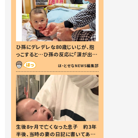
ひ孫にデレデレな80歳じいじが、抱
っこすると…ひ孫の反応に「涙が出ま
した」「可愛くて仕方ない」
ほ・とせなNEWS編集部
生後8ヶ月で亡くなった息子 約3年
半後、当時の妻の日記に書いてあっ