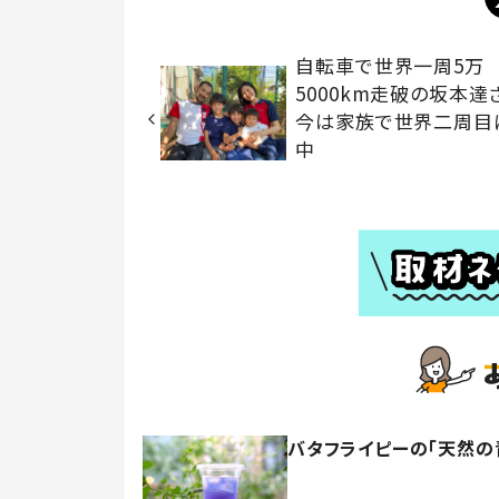
自転車で世界一周5万
5000km走破の坂本
今は家族で世界二周目
中
バタフライピーの「天然の