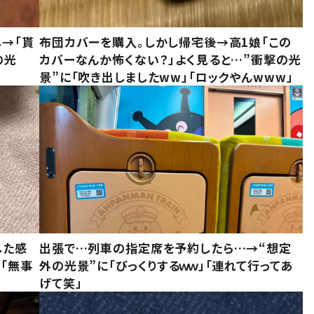
し→「貰
布団カバーを購入。しかし帰宅後→高1娘「この
の光
カバーなんか怖くない？」よく見ると…”衝撃の光
景”に「吹き出しましたww」「ロックやんwww」
した感
出張で…列車の指定席を予約したら…→“想定
に「無事
外の光景”に「びっくりするｗｗ」「連れて行ってあ
げて笑」