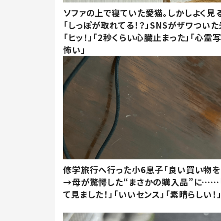
ソファの上で寝ていた愛猫。しかしよく見
「しっぽが取れてる！？」SNSがザワつい
「ヒッ！」「2秒くらい心臓止まった」「心霊
怖い」
修学旅行へ行った小6息子「良い買い物を
→母が驚愕した“まさかの購入品”に……
て見ました！」「いいセンス」「素晴らしい！