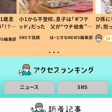
1歳息
小1から不登校、息子は「ギフテ
ひ孫に
「！？」
ッド」だった 父が“ウチ給食”を
が、抱
に「可愛
作り続ける理由とは #令和の親
「涙が
SNSで話題
ほ・とせなNEWS編集部
WS編集部
#令和の子
い」
ニュース
SNS