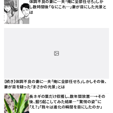
体調不良の妻に…夫「俺に全部任せろ」しか
し数時間後「なにこれ…」妻が目にした光景と
は
【続き】体調不良の妻に…夫「俺に全部任せろ」しかしその後、
妻が目を疑った『まさかの光景』とは
長ネギの葉だけ収穫し、数年間放置…→その
後、掘り起こしてみた結果…“驚愕の姿”に
「え？」「我々は進化の瞬間を目にしたのか」