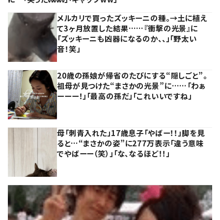
メルカリで買ったズッキーニの種。→土に植え
て3ヶ月放置した結果……『衝撃の光景』に
「ズッキーニも凶器になるのか、、」「野太い
音！笑」
20歳の孫娘が帰省のたびにする“隠しごと”。
祖母が見つけた“まさかの光景”に……「わぁ
ーーー！」「最高の孫だ」「これいいですね」
母「刺青入れた」17歳息子「やばー！！」脚を見
ると…“まさかの姿”に277万表示「違う意味
でやばーー（笑）」「な、なるほど！！」