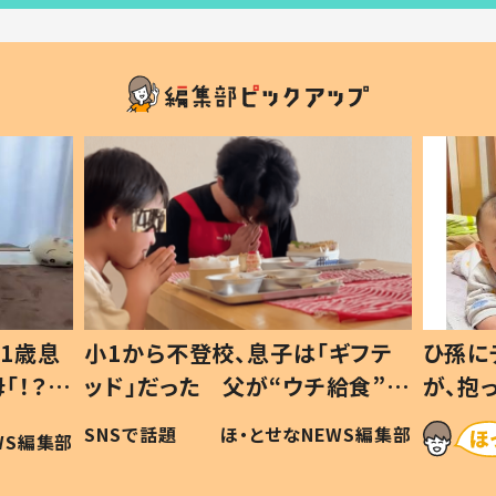
1歳息
小1から不登校、息子は「ギフテ
ひ孫に
「！？」
ッド」だった 父が“ウチ給食”を
が、抱
に「可愛
作り続ける理由とは #令和の親
「涙が
SNSで話題
ほ・とせなNEWS編集部
WS編集部
#令和の子
い」