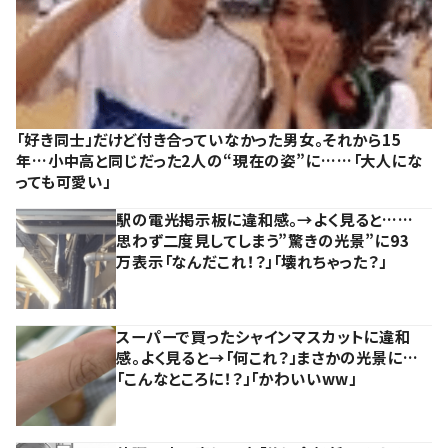
「好き同士」だけど付き合っていなかった男女。それから15
年…小中高と同じだった2人の“現在の姿”に……「大人にな
っても可愛い」
駅の電光掲示板に違和感。→よく見ると……
思わず二度見してしまう”驚きの光景”に93
万表示「なんだこれ！？」「壊れちゃった？」
スーパーで買ったシャインマスカットに違和
感。よく見ると→「何これ？」まさかの光景に…
「こんなところに！？」「かわいいww」