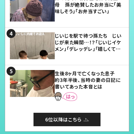
母 孫が絶賛したお弁当に「美
味しそう」「お弁当すごい」
じいじを駅で待つ孫たち じい
じが来た瞬間…！？「じいじイケ
メン」「デレッデレ」「嬉しくて可
愛くてたまらない」「幸せになれ
る」
生後8ヶ月で亡くなった息子
約3年半後、当時の妻の日記に
書いてあった本音とは
6位以降はこちら