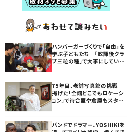
ハンバーガーづくりで「自由」を
学ぶ子どもたち 「放課後クラ
ブ三粒の種」で大事にしている
こととは？
75年目、老舗写真館の挑戦
掲げた「全館どこでもロケーシ
ョン」で待合室や倉庫もスタジ
オに 香川・高松市
バンドでドラマー、YOSHIKIを
追ってアメリカ留学 歩んでき