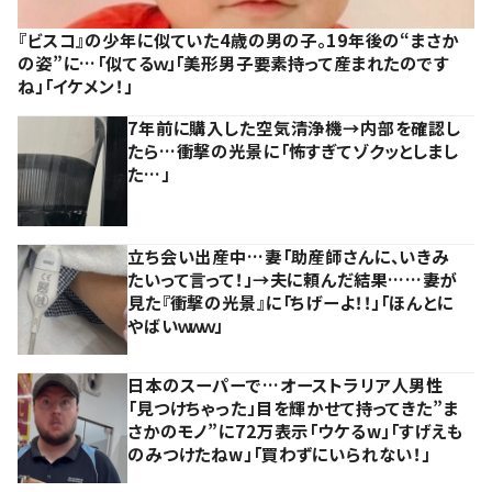
『ビスコ』の少年に似ていた4歳の男の子。19年後の“まさか
の姿”に…「似てるｗ」「美形男子要素持って産まれたのです
ね」「イケメン！」
7年前に購入した空気清浄機→内部を確認し
たら…衝撃の光景に「怖すぎてゾクッとしまし
た…」
立ち会い出産中…妻「助産師さんに、いきみ
たいって言って！」→夫に頼んだ結果……妻が
見た『衝撃の光景』に「ちげーよ！！」「ほんとに
やばいｗｗｗ」
日本のスーパーで…オーストラリア人男性
「見つけちゃった」目を輝かせて持ってきた”ま
さかのモノ”に72万表示「ウケるw」「すげえも
のみつけたねw」「買わずにいられない！」