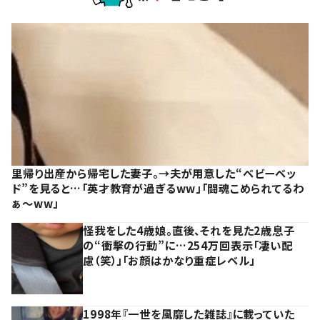
里帰り出産から帰宅した妻子。→夫が用意した“ベビーベッ
ド”を見ると…「英才教育が過ぎるww」「闘魂こめられてるわ
ぁ～ww」
怪我をした4歳娘。直後、それを見た2歳息子
の“衝撃の行動”に…254万回表示「凄い配
慮（笑）」「お顔はかなり重症レベル」
1998年『一世を風靡した雑誌』に載っていた