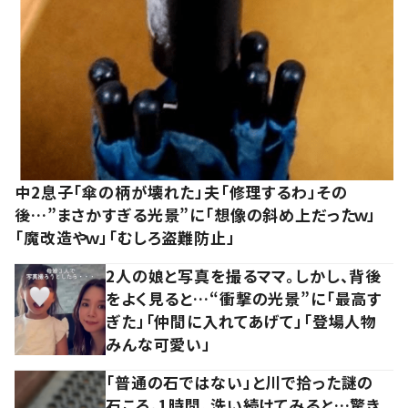
中2息子「傘の柄が壊れた」夫「修理するわ」その
後…”まさかすぎる光景”に「想像の斜め上だったｗ」
「魔改造やｗ」「むしろ盗難防止」
2人の娘と写真を撮るママ。しかし、背後
をよく見ると…“衝撃の光景”に「最高す
ぎた」「仲間に入れてあげて」「登場人物
みんな可愛い」
「普通の石ではない」と川で拾った謎の
石ころ。1時間、洗い続けてみると…驚き