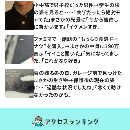
小中高で男子校だった男性→学生の頃
の姿を見ると……「共学だったら絶対モ
テてた」まさかの光景に「今から告白し
に向かいます」「イケメンすぎ」
ファミマで…話題の“もっちり食感ドー
ナツ”を購入。→まさかの中身に190万
表示「イイこと聞いた」「気になってまし
た」「これかなり好き」
雪の残る冬の日、ガレージ前で見つけた
まさかの生き物→保護後の現在の姿
に…「過酷な状況でしたね」「寒くて動け
なかったのかも」