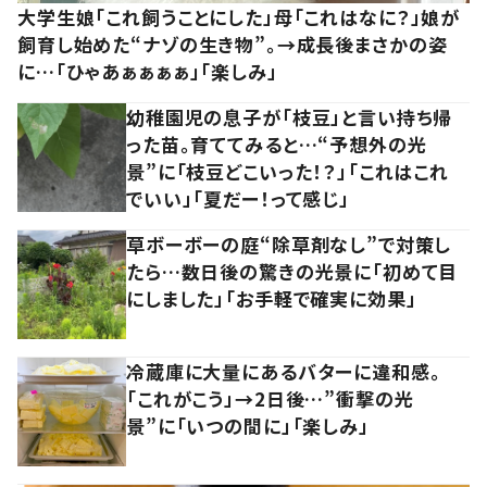
大学生娘「これ飼うことにした」母「これはなに？」娘が
飼育し始めた“ナゾの生き物”。→成長後まさかの姿
に…「ひゃあぁぁぁぁ」「楽しみ」
幼稚園児の息子が「枝豆」と言い持ち帰
った苗。育ててみると…“予想外の光
景”に「枝豆どこいった！？」「これはこれ
でいい」「夏だー！って感じ」
草ボーボーの庭“除草剤なし”で対策し
たら…数日後の驚きの光景に「初めて目
にしました」「お手軽で確実に効果」
冷蔵庫に大量にあるバターに違和感。
「これがこう」→2日後…”衝撃の光
景”に「いつの間に」「楽しみ」