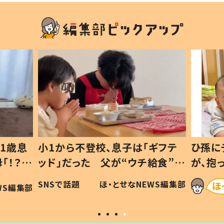
1歳息
小1から不登校、息子は「ギフテ
ひ孫に
「！？」
ッド」だった 父が“ウチ給食”を
が、抱
に「可愛
作り続ける理由とは #令和の親
「涙が
SNSで話題
ほ・とせなNEWS編集部
WS編集部
#令和の子
い」