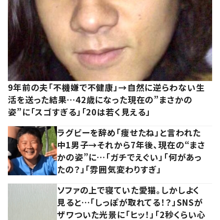
9年前の夫「不機嫌で不健康」→自然に逆らわない生
活を送った結果…42歳になった現在の”まさかの
姿”に「スゴすぎる」「20は若く見える」
ラグビーを辞め「痩せたね」と言われた
中1男子→それから7年後、現在の“まさ
かの姿”に…「ガチでえぐい」「何があっ
たの？」「雰囲気変わりすぎ」
ソファの上で寝ていた愛猫。しかしよく
見ると…「しっぽが取れてる！？」SNSが
ザワついた光景に「ヒッ！」「2秒くらい心