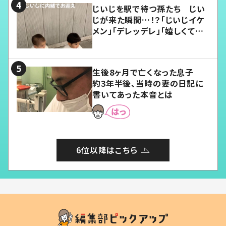
じいじを駅で待つ孫たち じい
じが来た瞬間…！？「じいじイケ
メン」「デレッデレ」「嬉しくて可
愛くてたまらない」「幸せになれ
る」
生後8ヶ月で亡くなった息子
約3年半後、当時の妻の日記に
書いてあった本音とは
6位以降はこちら