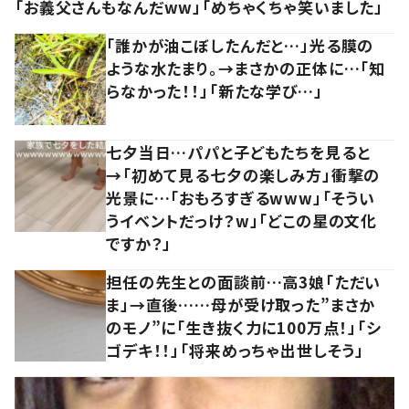
「お義父さんもなんだww」「めちゃくちゃ笑いました」
「誰かが油こぼしたんだと…」光る膜の
ような水たまり。→まさかの正体に…「知
らなかった！！」「新たな学び…」
七夕当日…パパと子どもたちを見ると
→「初めて見る七夕の楽しみ方」衝撃の
光景に…「おもろすぎるwww」「そうい
うイベントだっけ？w」「どこの星の文化
ですか？」
担任の先生との面談前…高3娘「ただい
ま」→直後……母が受け取った”まさか
のモノ”に「生き抜く力に100万点！」「シ
ゴデキ！！」「将来めっちゃ出世しそう」