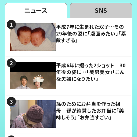
ニュース
SNS
平成7年に生まれた双子…その
29年後の姿に「漫画みたい」「素
敵すぎる」
平成6年に撮った2ショット 30
年後の姿に…「美男美女」「こん
な夫婦になりたい」
孫のためにお弁当を作った祖
母 孫が絶賛したお弁当に「美
味しそう」「お弁当すごい」