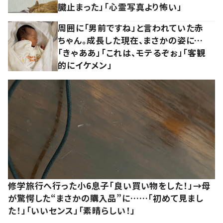
臓止まった」「心霊写真より怖い」
周囲に「男前ですね」と言われていた赤
ちゃん。成長した現在、まさかの姿に…
「きゃああ」「これは、モテるぞぉ」「客観
的にイケメン」
修学旅行へ行った小6息子「良い買い物をした！」→母
が驚愕した“まさかの購入品”に……「初めて見まし
た！」「いいセンス」「素晴らしい！」