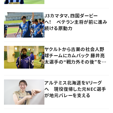
J3カマタマ、四国ダービー
へ！ ベテラン主将が前に進み
続ける原動力
ヤクルトから古巣の社会人野
球チームにカムバック 藤井亮
太選手の“戦力外その後”を追
う
アルテミス北海道をVリーグ
へ 現役復帰した元NEC選手
が地元バレーを支える