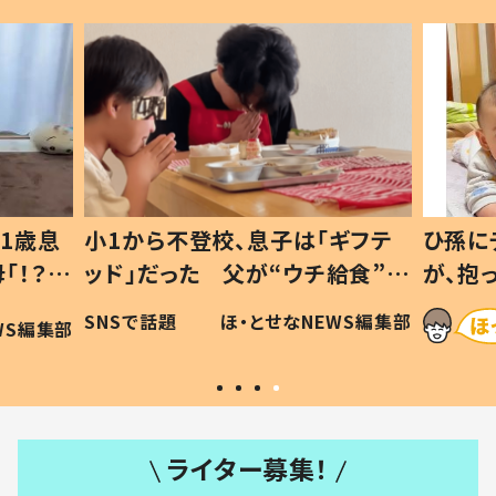
1歳息
小1から不登校、息子は「ギフテ
ひ孫に
「！？」
ッド」だった 父が“ウチ給食”を
が、抱
に「可愛
作り続ける理由とは #令和の親
「涙が
SNSで話題
ほ・とせなNEWS編集部
WS編集部
#令和の子
い」
ライター募集！