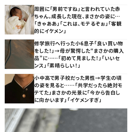
周囲に「男前ですね」と言われていた赤
ちゃん。成長した現在、まさかの姿に…
「きゃああ」「これは、モテるぞぉ」「客観
的にイケメン」
修学旅行へ行った小6息子「良い買い物
をした！」→母が驚愕した“まさかの購入
品”に……「初めて見ました！」「いいセ
ンス」「素晴らしい！」
小中高で男子校だった男性→学生の頃
の姿を見ると……「共学だったら絶対モ
テてた」まさかの光景に「今から告白し
に向かいます」「イケメンすぎ」