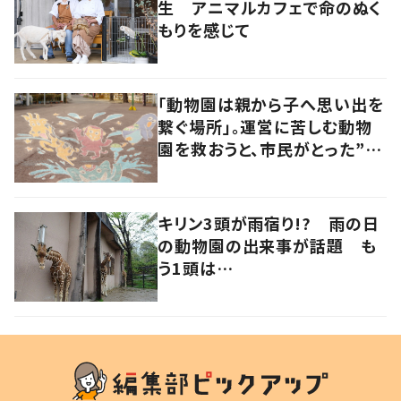
生 アニマルカフェで命のぬく
もりを感じて
「動物園は親から子へ思い出を
繋ぐ場所」。運営に苦しむ動物
園を救おうと、市民がとった”あ
る行動”とは?
キリン3頭が雨宿り!? 雨の日
の動物園の出来事が話題 も
う1頭は…