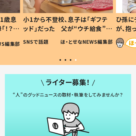
1歳息
小1から不登校、息子は「ギフテ
ひ孫に
「！？」
ッド」だった 父が“ウチ給食”を
が、抱
に「可愛
作り続ける理由とは #令和の親
「涙が
SNSで話題
ほ・とせなNEWS編集部
WS編集部
#令和の子
い」
ライター募集！
“人”のグッドニュースの取材・執筆をしてみませんか？