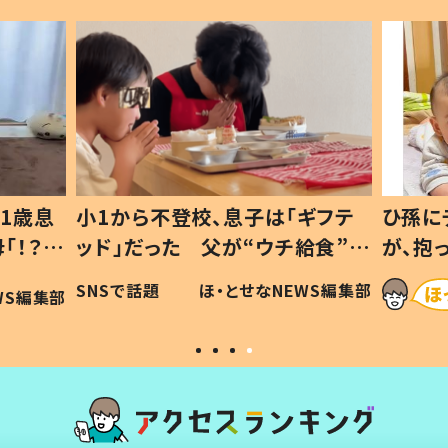
1歳息
小1から不登校、息子は「ギフテ
ひ孫に
「！？」
ッド」だった 父が“ウチ給食”を
が、抱
に「可愛
作り続ける理由とは #令和の親
「涙が
SNSで話題
ほ・とせなNEWS編集部
WS編集部
#令和の子
い」