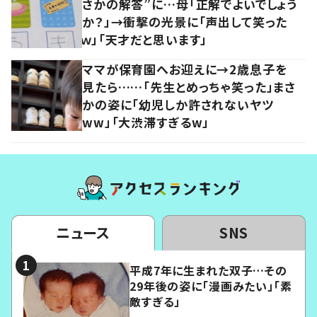
さかの解答”に…母「正解でよいでしょう
か？」→衝撃の光景に「声出して笑った
ｗ」「天才だと思います」
ママが保育園へお迎えに→2歳息子を
見たら……「先生とめっちゃ笑った」まさ
かの姿に「幼児しか許されないヤツ
ww」「大渋滞すぎるw」
ニュース
SNS
平成7年に生まれた双子…その
29年後の姿に「漫画みたい」「素
敵すぎる」