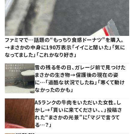
ファミマで…話題の“もっちり食感ドーナツ”を購入。
→まさかの中身に190万表示「イイこと聞いた」「気に
なってました」「これかなり好き」
雪の残る冬の日、ガレージ前で見つけた
まさかの生き物→保護後の現在の姿
に…「過酷な状況でしたね」「寒くて動け
なかったのかも」
A5ランクの牛肉をいただいた女性。し
かし→「貰いに来てください、、」投稿さ
れた“まさかの光景”に「マジで言うて
る…？」