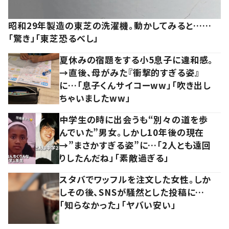
昭和29年製造の東芝の洗濯機。動かしてみると……
「驚き」「東芝恐るべし」
夏休みの宿題をする小5息子に違和感。
→直後、母がみた『衝撃的すぎる姿』
に…「息子くんサイコーww」「吹き出し
ちゃいましたww」
中学生の時に出会うも“別々の道を歩
んでいた”男女。しかし10年後の現在
→”まさかすぎる姿”に…「2人とも遠回
りしたんだね」「素敵過ぎる」
スタバでワッフルを注文した女性。しか
しその後、SNSが騒然とした投稿に…
「知らなかった」「ヤバい安い」