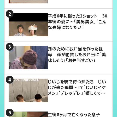
平成6年に撮った2ショット 30
年後の姿に…「美男美女」「こん
な夫婦になりたい」
孫のためにお弁当を作った祖
母 孫が絶賛したお弁当に「美
味しそう」「お弁当すごい」
じいじを駅で待つ孫たち じい
じが来た瞬間…！？「じいじイケ
メン」「デレッデレ」「嬉しくて可
愛くてたまらない」「幸せになれ
る」
生後8ヶ月で亡くなった息子