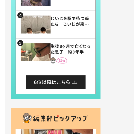
賛したお弁当に「美
味しそう」「お弁当す
ごい」
じいじを駅で待つ孫
たち じいじが来た
瞬間…！？「じいじイ
ケメン」「デレッデレ」
「嬉しくて可愛くてた
生後8ヶ月で亡くなっ
まらない」「幸せにな
た息子 約3年半
れる」
後、当時の妻の日記
に書いてあった本音
とは
6位以降はこちら