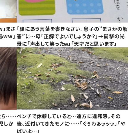
w」まさ
「絵にあう言葉を書きなさい」息子の”まさかの解
るww」
答”に…母「正解でよいでしょうか？」→衝撃の光
景に「声出して笑ったｗ」「天才だと思います」
たら……
ベンチで休憩していると…遠方に違和感。その
児しか
後、近付いてきたモノに……「ぐぅわぁッッッ」「や
ばいよ…」