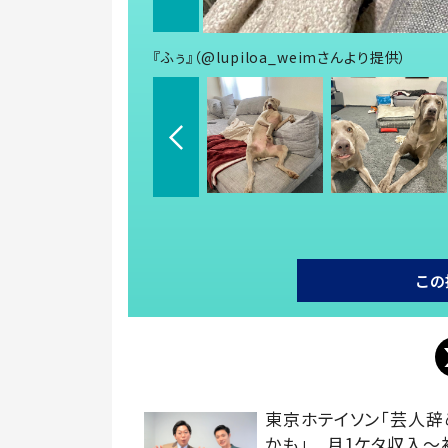
『ふぅ』（@lupiloa_weimさんより提供）
この
東京ホテイソン「芸人辞
かも」 月1ケタ収入～