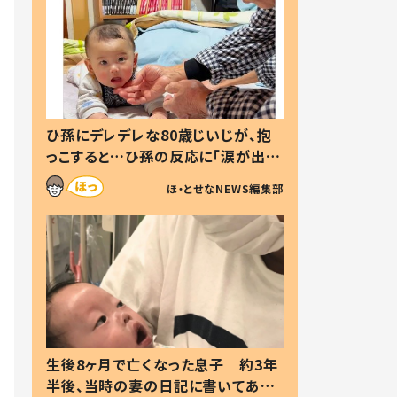
ひ孫にデレデレな80歳じいじが、抱
っこすると…ひ孫の反応に「涙が出ま
した」「可愛くて仕方ない」
ほ・とせなNEWS編集部
生後8ヶ月で亡くなった息子 約3年
半後、当時の妻の日記に書いてあっ