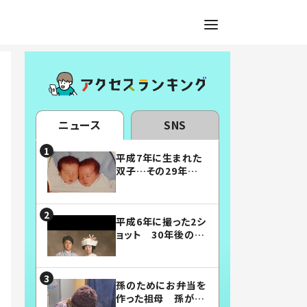
ニュース
SNS
平成7年に生まれた
双子…その29年後
の姿に「漫画みたい」
「素敵すぎる」
平成6年に撮った2シ
ョット 30年後の姿
に…「美男美女」「こ
んな夫婦になりた
い」
孫のためにお弁当を
作った祖母 孫が絶