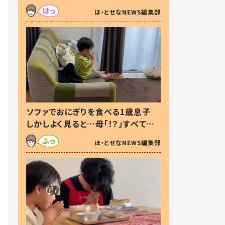
た本音とは
ほ・とせなNEWS編集部
ソファでおにぎりを食べる1歳息子
しかしよく見ると…母「！？」すべてを
察した母の投稿に「可愛いから許
ほ・とせなNEWS編集部
す！」「現行犯〜」