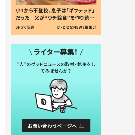
小1から不登校、息子は「ギフテッド」
だった 父が“ウチ給食”を作り続け
る理由とは #令和の親 #令和の子
SNSで話題
ほ・とせなNEWS編集部
ライター募集！
“人”のグッドニュースの取材・執筆をし
てみませんか？
お問い合わせページへ