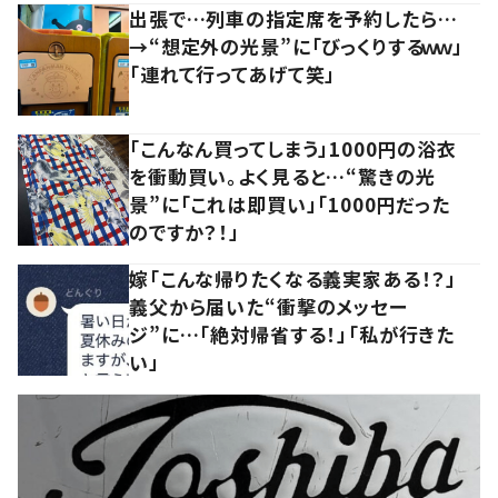
出張で…列車の指定席を予約したら…
→“想定外の光景”に「びっくりするｗｗ」
「連れて行ってあげて笑」
「こんなん買ってしまう」1000円の浴衣
を衝動買い。よく見ると…“驚きの光
景”に「これは即買い」「1000円だった
のですか？！」
嫁「こんな帰りたくなる義実家ある！？」
義父から届いた“衝撃のメッセー
ジ”に…「絶対帰省する！」「私が行きた
い」