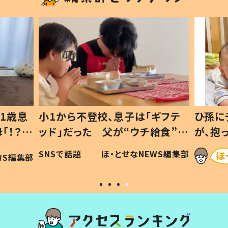
1歳息
小1から不登校、息子は「ギフテ
ひ孫に
「！？」
ッド」だった 父が“ウチ給食”を
が、抱
に「可愛
作り続ける理由とは #令和の親
「涙が
SNSで話題
ほ・とせなNEWS編集部
WS編集部
#令和の子
い」