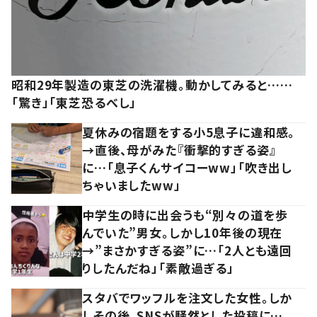
昭和29年製造の東芝の洗濯機。動かしてみると……
「驚き」「東芝恐るべし」
夏休みの宿題をする小5息子に違和感。
→直後、母がみた『衝撃的すぎる姿』
に…「息子くんサイコーww」「吹き出し
ちゃいましたww」
中学生の時に出会うも“別々の道を歩
んでいた”男女。しかし10年後の現在
→”まさかすぎる姿”に…「2人とも遠回
りしたんだね」「素敵過ぎる」
スタバでワッフルを注文した女性。しか
しその後、SNSが騒然とした投稿に…