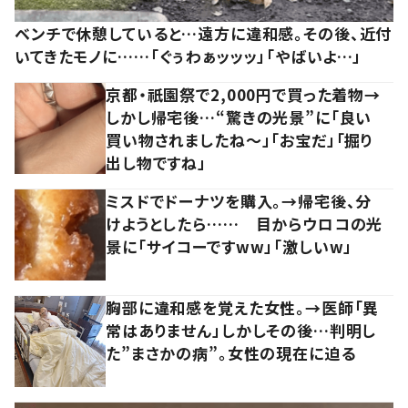
ベンチで休憩していると…遠方に違和感。その後、近付
いてきたモノに……「ぐぅわぁッッッ」「やばいよ…」
京都・祇園祭で2,000円で買った着物→
しかし帰宅後…“驚きの光景”に「良い
買い物されましたね～」「お宝だ」「掘り
出し物ですね」
ミスドでドーナツを購入。→帰宅後、分
けようとしたら…… 目からウロコの光
景に「サイコーですww」「激しいw」
胸部に違和感を覚えた女性。→医師「異
常はありません」しかしその後…判明し
た”まさかの病”。女性の現在に迫る