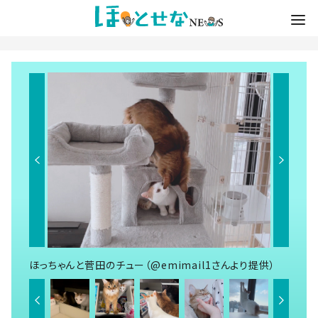
ほっちゃんと菅田のチュー（@emimail1さんより提供）