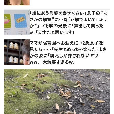
「絵にあう言葉を書きなさい」息子の”ま
さかの解答”に…母「正解でよいでしょう
か？」→衝撃の光景に「声出して笑った
ｗ」「天才だと思います」
ママが保育園へお迎えに→2歳息子を
見たら……「先生とめっちゃ笑った」まさ
かの姿に「幼児しか許されないヤツ
ww」「大渋滞すぎるw」