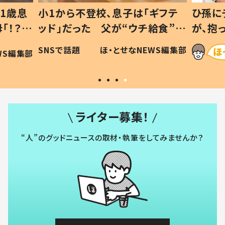
1歳息
小1から不登校、息子は「ギフテ
ひ孫に
「！？」
ッド」だった 父が“ウチ給食”を
が、抱
に「可愛
作り続ける理由とは #令和の親
「涙が
SNSで話題
ほ・とせなNEWS編集部
WS編集部
#令和の子
い」
ライター募集！
“人”のグッドニュースの取材・執筆をしてみませんか？