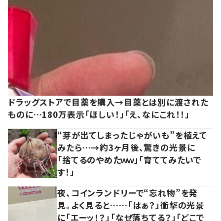
ドラッグストアで目薬を購入→目薬とは別に渡された
ものに…180万表示「ほしい！」「え、なにこれ！！」
“芽が出てしまったじゃがいも”を植えて
みたら…→約3ヶ月後、驚きの光景に
「捨てるのやめたｗｗ」「育ててみたいで
す！」
夜、コインランドリーで“忘れ物”を発
見。よく見ると……「はぁ？」衝撃の光景
に「エーッ！？」「なぜ落ちてる？」「どこで