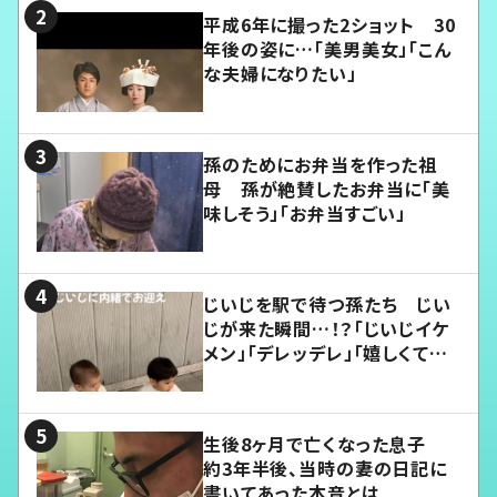
平成6年に撮った2ショット 30
年後の姿に…「美男美女」「こん
な夫婦になりたい」
孫のためにお弁当を作った祖
母 孫が絶賛したお弁当に「美
味しそう」「お弁当すごい」
じいじを駅で待つ孫たち じい
じが来た瞬間…！？「じいじイケ
メン」「デレッデレ」「嬉しくて可
愛くてたまらない」「幸せになれ
る」
生後8ヶ月で亡くなった息子
約3年半後、当時の妻の日記に
書いてあった本音とは