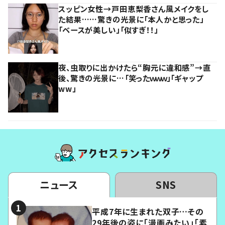
スッピン女性→戸田恵梨香さん風メイクをし
た結果……驚きの光景に「本人かと思った」
「ベースが美しい」「似すぎ！！」
夜、虫取りに出かけたら“胸元に違和感”→直
後、驚きの光景に…「笑ったｗｗｗ」「ギャップ
ww」
ニュース
SNS
平成7年に生まれた双子…その
29年後の姿に「漫画みたい」「素