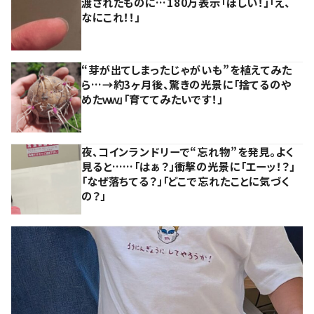
渡されたものに…180万表示「ほしい！」「え、
なにこれ！！」
“芽が出てしまったじゃがいも”を植えてみた
ら…→約3ヶ月後、驚きの光景に「捨てるのや
めたｗｗ」「育ててみたいです！」
夜、コインランドリーで“忘れ物”を発見。よく
見ると……「はぁ？」衝撃の光景に「エーッ！？」
「なぜ落ちてる？」「どこで忘れたことに気づく
の？」