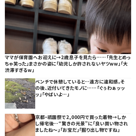
ママが保育園へお迎えに→2歳息子を見たら……「先生とめっ
ちゃ笑った」まさかの姿に「幼児しか許されないヤツww」「大
渋滞すぎるw」
ベンチで休憩していると…遠方に違和感。そ
の後、近付いてきたモノに……「ぐぅわぁッッ
ッ」「やばいよ…」
京都・祇園祭で2,000円で買った着物→しか
し帰宅後…“驚きの光景”に「良い買い物され
ましたね～」「お宝だ」「掘り出し物ですね」