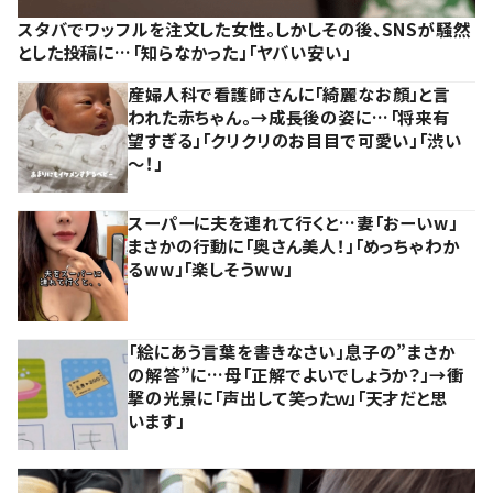
スタバでワッフルを注文した女性。しかしその後、SNSが騒然
とした投稿に…「知らなかった」「ヤバい安い」
産婦人科で看護師さんに「綺麗なお顔」と言
われた赤ちゃん。→成長後の姿に…「将来有
望すぎる」「クリクリのお目目で可愛い」「渋い
～！」
スーパーに夫を連れて行くと…妻「おーいw」
まさかの行動に「奥さん美人！」「めっちゃわか
るww」「楽しそうww」
「絵にあう言葉を書きなさい」息子の”まさか
の解答”に…母「正解でよいでしょうか？」→衝
撃の光景に「声出して笑ったｗ」「天才だと思
います」