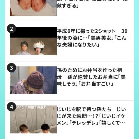
敵すぎる」
平成6年に撮った2ショット 30
年後の姿に…「美男美女」「こん
な夫婦になりたい」
孫のためにお弁当を作った祖
母 孫が絶賛したお弁当に「美
味しそう」「お弁当すごい」
じいじを駅で待つ孫たち じい
じが来た瞬間…！？「じいじイケ
メン」「デレッデレ」「嬉しくて可
愛くてたまらない」「幸せになれ
る」