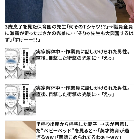
3歳息子を見た保育園の先生「何そのTシャツ！？」→職員全員
に激震が走ったまさかの光景に…「そりゃ先生も大興奮するは
ず」「すげーー！！」
実家解体中…作業員に話しかけられた男性。
直後、目撃した衝撃の光景に…「えっ」
実家解体中…作業員に話しかけられた男性。
直後、目撃した衝撃の光景に…「えっ」
里帰り出産から帰宅した妻子。→夫が用意し
た“ベビーベッド”を見ると…「英才教育が過
ぎるww」「闘魂こめられてるわぁ～ww」