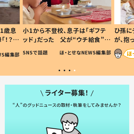
ギフテ
ひ孫にデレデレな80歳じいじ
給食”を
が、抱っこすると…ひ孫の反応に
和の親
「涙が出ました」「可愛くて仕方な
WS編集部
ほ・とせなNEWS編集部
い」
ライター募集！
“人”のグッドニュースの取材・執筆をしてみませんか？