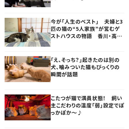
今が「人生のベスト」 夫婦と3
匹の猫の“5人家族”が営むゲ
ストハウスの物語 香川・高松
市
「え、そっち？」起きたのは別の
犬、噛みついた猫もびっくりの
瞬間が話題
こたつが猫で満員状態！ 飼い
主こだわりの温度「弱」設定でぽ
っかぽか～♪