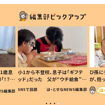
ギフテ
ひ孫にデレデレな80歳じいじ
給食”を
が、抱っこすると…ひ孫の反応に
和の親
「涙が出ました」「可愛くて仕方な
WS編集部
ほ・とせなNEWS編集部
い」