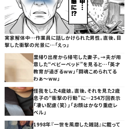
実家解体中…作業員に話しかけられた男性。直後、目
撃した衝撃の光景に…「えっ」
里帰り出産から帰宅した妻子。→夫が用
意した“ベビーベッド”を見ると…「英才
教育が過ぎるww」「闘魂こめられてる
わぁ～ww」
怪我をした4歳娘。直後、それを見た2歳
息子の“衝撃の行動”に…254万回表示
「凄い配慮（笑）」「お顔はかなり重症レ
ベル」
1998年『一世を風靡した雑誌』に載って