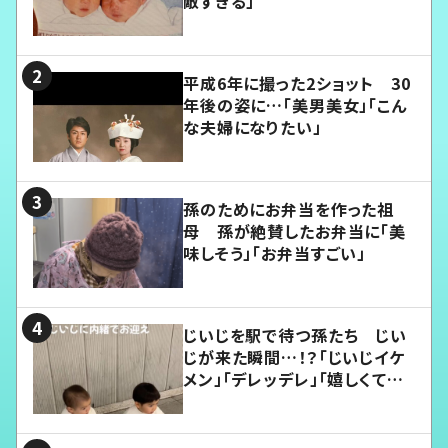
敵すぎる」
平成6年に撮った2ショット 30
年後の姿に…「美男美女」「こん
な夫婦になりたい」
孫のためにお弁当を作った祖
母 孫が絶賛したお弁当に「美
味しそう」「お弁当すごい」
じいじを駅で待つ孫たち じい
じが来た瞬間…！？「じいじイケ
メン」「デレッデレ」「嬉しくて可
愛くてたまらない」「幸せになれ
る」