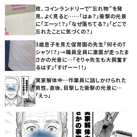
夜、コインランドリーで“忘れ物”を発
見。よく見ると……「はぁ？」衝撃の光景
に「エーッ！？」「なぜ落ちてる？」「どこで
忘れたことに気づくの？」
3歳息子を見た保育園の先生「何そのT
シャツ！？」→職員全員に激震が走ったま
さかの光景に…「そりゃ先生も大興奮す
るはず」「すげーー！！」
実家解体中…作業員に話しかけられた
男性。直後、目撃した衝撃の光景に…
「えっ」