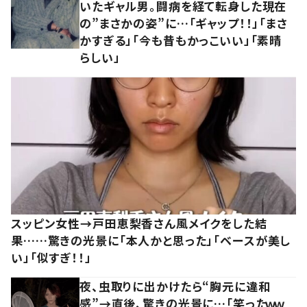
いたギャル男。闘病を経て転身した現在
の”まさかの姿”に…「ギャップ！！」「まさ
かすぎる」「今も昔もかっこいい」「素晴
らしい」
スッピン女性→戸田恵梨香さん風メイクをした結
果……驚きの光景に「本人かと思った」「ベースが美し
い」「似すぎ！！」
夜、虫取りに出かけたら“胸元に違和
感”→直後、驚きの光景に…「笑ったｗｗ