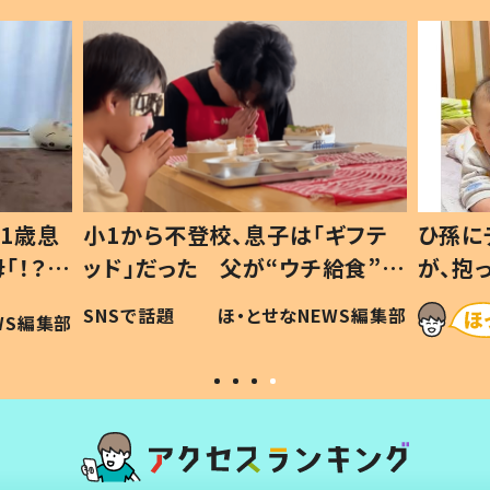
1歳息
小1から不登校、息子は「ギフテ
ひ孫に
「！？」
ッド」だった 父が“ウチ給食”を
が、抱
に「可愛
作り続ける理由とは #令和の親
「涙が
SNSで話題
ほ・とせなNEWS編集部
WS編集部
#令和の子
い」