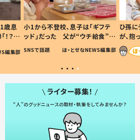
1歳息
小1から不登校、息子は「ギフテ
ひ孫に
「！？」
ッド」だった 父が“ウチ給食”を
が、抱
に「可愛
作り続ける理由とは #令和の親
「涙が
SNSで話題
ほ・とせなNEWS編集部
WS編集部
#令和の子
い」
ライター募集！
“人”のグッドニュースの取材・執筆をしてみませんか？