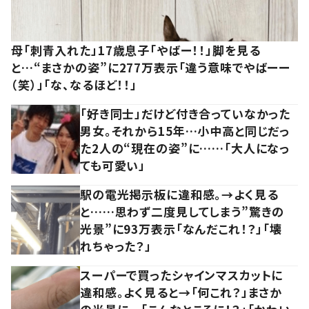
母「刺青入れた」17歳息子「やばー！！」脚を見る
と…“まさかの姿”に277万表示「違う意味でやばーー
（笑）」「な、なるほど！！」
「好き同士」だけど付き合っていなかった
男女。それから15年…小中高と同じだっ
た2人の“現在の姿”に……「大人になっ
ても可愛い」
駅の電光掲示板に違和感。→よく見る
と……思わず二度見してしまう”驚きの
光景”に93万表示「なんだこれ！？」「壊
れちゃった？」
スーパーで買ったシャインマスカットに
違和感。よく見ると→「何これ？」まさか