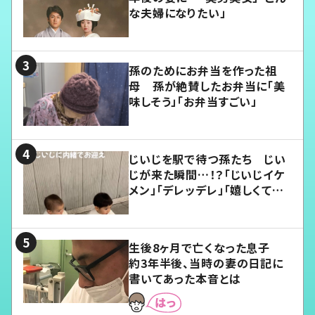
な夫婦になりたい」
孫のためにお弁当を作った祖
母 孫が絶賛したお弁当に「美
味しそう」「お弁当すごい」
じいじを駅で待つ孫たち じい
じが来た瞬間…！？「じいじイケ
メン」「デレッデレ」「嬉しくて可
愛くてたまらない」「幸せになれ
る」
生後8ヶ月で亡くなった息子
約3年半後、当時の妻の日記に
書いてあった本音とは