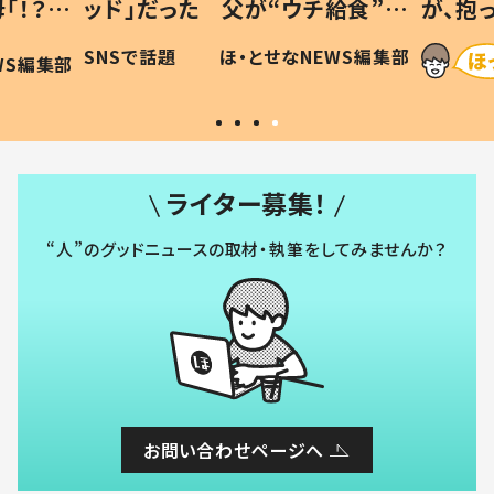
「！？」
ッド」だった 父が“ウチ給食”を
が、抱
に「可愛
作り続ける理由とは #令和の親
「涙が
SNSで話題
ほ・とせなNEWS編集部
WS編集部
#令和の子
い」
ライター募集！
“人”のグッドニュースの取材・執筆をしてみませんか？
お問い合わせページへ