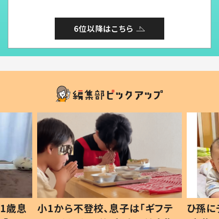
6位以降はこちら
1歳息
小1から不登校、息子は「ギフテ
ひ孫に