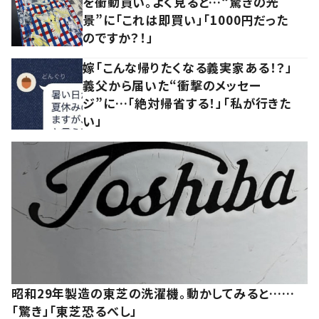
を衝動買い。よく見ると…“驚きの光
景”に「これは即買い」「1000円だった
のですか？！」
嫁「こんな帰りたくなる義実家ある！？」
義父から届いた“衝撃のメッセー
ジ”に…「絶対帰省する！」「私が行きた
い」
昭和29年製造の東芝の洗濯機。動かしてみると……
「驚き」「東芝恐るべし」