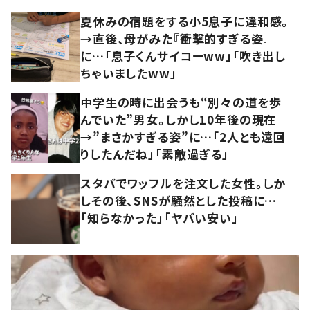
夏休みの宿題をする小5息子に違和感。
→直後、母がみた『衝撃的すぎる姿』
に…「息子くんサイコーww」「吹き出し
ちゃいましたww」
中学生の時に出会うも“別々の道を歩
んでいた”男女。しかし10年後の現在
→”まさかすぎる姿”に…「2人とも遠回
りしたんだね」「素敵過ぎる」
スタバでワッフルを注文した女性。しか
しその後、SNSが騒然とした投稿に…
「知らなかった」「ヤバい安い」