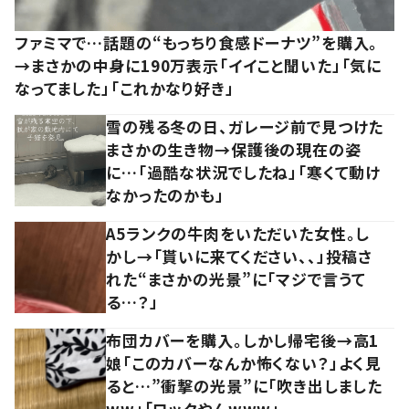
ファミマで…話題の“もっちり食感ドーナツ”を購入。
→まさかの中身に190万表示「イイこと聞いた」「気に
なってました」「これかなり好き」
雪の残る冬の日、ガレージ前で見つけた
まさかの生き物→保護後の現在の姿
に…「過酷な状況でしたね」「寒くて動け
なかったのかも」
A5ランクの牛肉をいただいた女性。し
かし→「貰いに来てください、、」投稿さ
れた“まさかの光景”に「マジで言うて
る…？」
布団カバーを購入。しかし帰宅後→高1
娘「このカバーなんか怖くない？」よく見
ると…”衝撃の光景”に「吹き出しました
ww」「ロックやんwww」