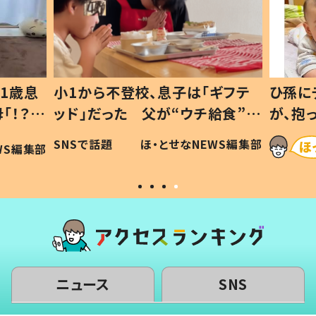
1歳息
小1から不登校、息子は「ギフテ
ひ孫に
「！？」
ッド」だった 父が“ウチ給食”を
が、抱
に「可愛
作り続ける理由とは #令和の親
「涙が
SNSで話題
ほ・とせなNEWS編集部
WS編集部
#令和の子
い」
ニュース
SNS