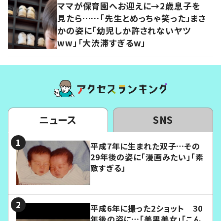
ママが保育園へお迎えに→2歳息子を
見たら……「先生とめっちゃ笑った」まさ
かの姿に「幼児しか許されないヤツ
ww」「大渋滞すぎるw」
ニュース
SNS
平成7年に生まれた双子…その
29年後の姿に「漫画みたい」「素
敵すぎる」
平成6年に撮った2ショット 30
年後の姿に…「美男美女」「こん