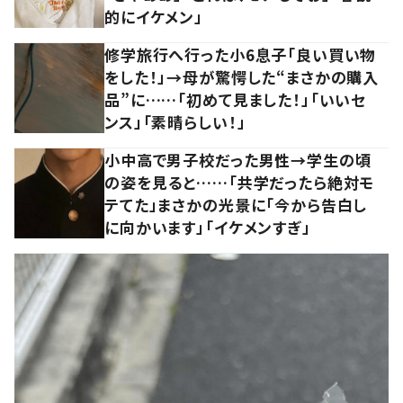
的にイケメン」
修学旅行へ行った小6息子「良い買い物
をした！」→母が驚愕した“まさかの購入
品”に……「初めて見ました！」「いいセ
ンス」「素晴らしい！」
小中高で男子校だった男性→学生の頃
の姿を見ると……「共学だったら絶対モ
テてた」まさかの光景に「今から告白し
に向かいます」「イケメンすぎ」