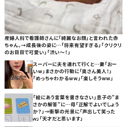
産婦人科で看護師さんに「綺麗なお顔」と言われた赤
ちゃん。→成長後の姿に…「将来有望すぎる」「クリクリ
のお目目で可愛い」「渋い～！」
スーパーに夫を連れて行くと…妻「おー
いw」まさかの行動に「奥さん美人！」
「めっちゃわかるww」「楽しそうww」
「絵にあう言葉を書きなさい」息子の”ま
さかの解答”に…母「正解でよいでしょう
か？」→衝撃の光景に「声出して笑った
ｗ」「天才だと思います」