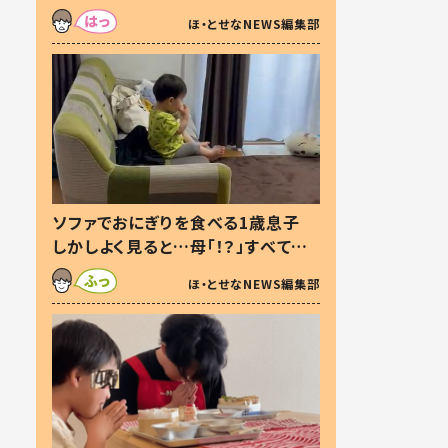
た本音とは
ほ・とせなNEWS編集部
ソファでおにぎりを食べる1歳息子
しかしよく見ると…母「！？」すべてを
察した母の投稿に「可愛いから許
ほ・とせなNEWS編集部
す！」「現行犯〜」