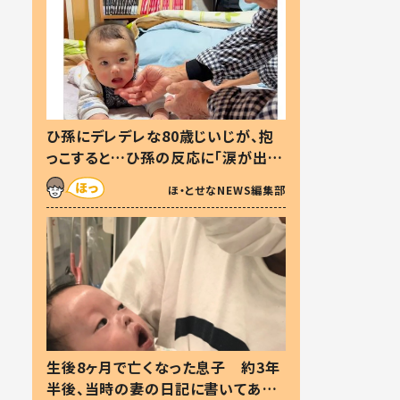
ひ孫にデレデレな80歳じいじが、抱
っこすると…ひ孫の反応に「涙が出ま
した」「可愛くて仕方ない」
ほ・とせなNEWS編集部
生後8ヶ月で亡くなった息子 約3年
半後、当時の妻の日記に書いてあっ