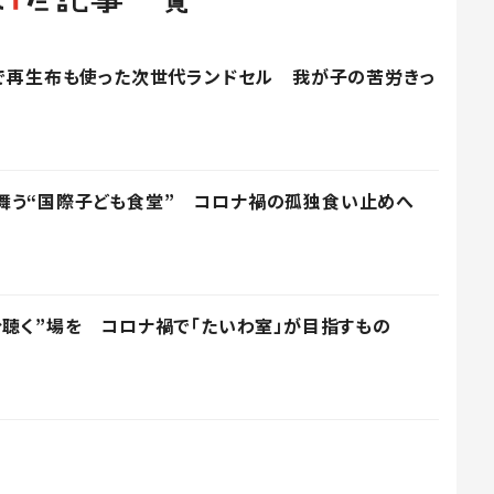
量で再生布も使った次世代ランドセル 我が子の苦労きっ
舞う“国際子ども食堂” コロナ禍の孤独食い止めへ
分聴く”場を コロナ禍で「たいわ室」が目指すもの