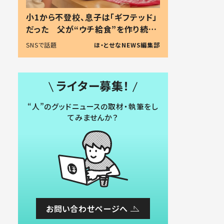
小1から不登校、息子は「ギフテッド」
だった 父が“ウチ給食”を作り続け
る理由とは #令和の親 #令和の子
SNSで話題
ほ・とせなNEWS編集部
ライター募集！
“人”のグッドニュースの取材・執筆をし
てみませんか？
お問い合わせページへ