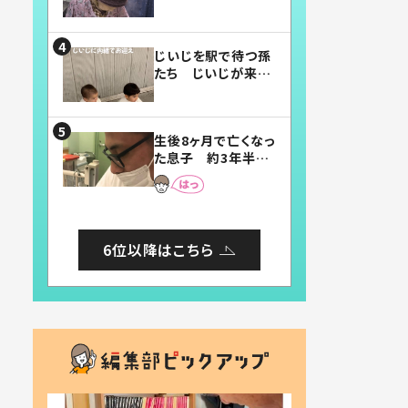
賛したお弁当に「美
味しそう」「お弁当す
ごい」
じいじを駅で待つ孫
たち じいじが来た
瞬間…！？「じいじイ
ケメン」「デレッデレ」
「嬉しくて可愛くてた
生後8ヶ月で亡くなっ
まらない」「幸せにな
た息子 約3年半
れる」
後、当時の妻の日記
に書いてあった本音
とは
6位以降はこちら