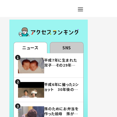
ニュース
SNS
平成7年に生まれた
双子…その29年後
の姿に「漫画みたい」
「素敵すぎる」
平成6年に撮った2シ
ョット 30年後の姿
に…「美男美女」「こ
んな夫婦になりた
い」
孫のためにお弁当を
作った祖母 孫が絶