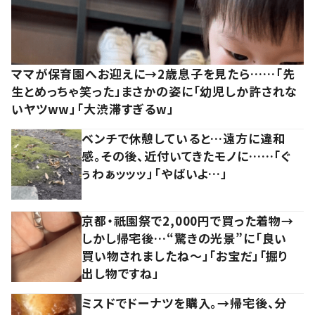
ママが保育園へお迎えに→2歳息子を見たら……「先
生とめっちゃ笑った」まさかの姿に「幼児しか許されな
いヤツww」「大渋滞すぎるw」
ベンチで休憩していると…遠方に違和
感。その後、近付いてきたモノに……「ぐ
ぅわぁッッッ」「やばいよ…」
京都・祇園祭で2,000円で買った着物→
しかし帰宅後…“驚きの光景”に「良い
買い物されましたね～」「お宝だ」「掘り
出し物ですね」
ミスドでドーナツを購入。→帰宅後、分