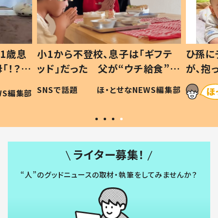
1歳息
小1から不登校、息子は「ギフテ
ひ孫に
「！？」
ッド」だった 父が“ウチ給食”を
が、抱
に「可愛
作り続ける理由とは #令和の親
「涙が
SNSで話題
ほ・とせなNEWS編集部
WS編集部
#令和の子
い」
ライター募集！
“人”のグッドニュースの取材・執筆をしてみませんか？