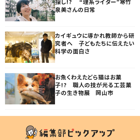
探し!? “理系ライター”寒竹
泉美さんの日常
カイギュウに導かれ教師から研
究者へ 子どもたちに伝えたい
科学の面白さ
お魚くわえたどら猫はお菓
子!? 職人の技が光る工芸菓
子の生き物展 岡山市