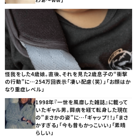
怪我をした4歳娘。直後、それを見た2歳息子の“衝撃
の行動”に…254万回表示「凄い配慮（笑）」「お顔はか
なり重症レベル」
1998年『一世を風靡した雑誌』に載って
いたギャル男。闘病を経て転身した現在
の”まさかの姿”に…「ギャップ！！」「まさ
かすぎる」「今も昔もかっこいい」「素晴
らしい」