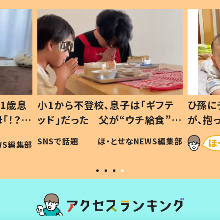
1歳息
小1から不登校、息子は「ギフテ
ひ孫に
「！？」
ッド」だった 父が“ウチ給食”を
が、抱
に「可愛
作り続ける理由とは #令和の親
「涙が
SNSで話題
ほ・とせなNEWS編集部
WS編集部
#令和の子
い」