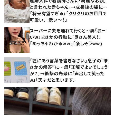
産婦人科で看護師さんに「綺麗なお顔」
と言われた赤ちゃん。→成長後の姿に…
「将来有望すぎる」「クリクリのお目目で
可愛い」「渋い～！」
スーパーに夫を連れて行くと…妻「おー
いw」まさかの行動に「奥さん美人！」
「めっちゃわかるww」「楽しそうww」
「絵にあう言葉を書きなさい」息子の”ま
さかの解答”に…母「正解でよいでしょう
か？」→衝撃の光景に「声出して笑った
ｗ」「天才だと思います」