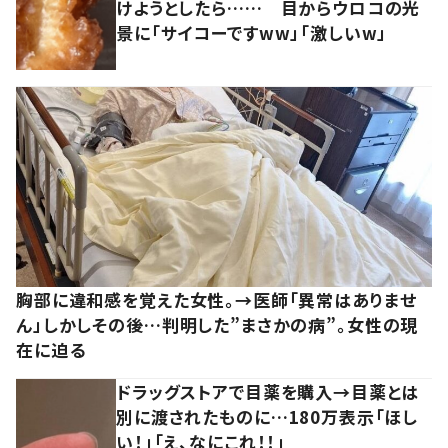
けようとしたら…… 目からウロコの光
景に「サイコーですww」「激しいw」
胸部に違和感を覚えた女性。→医師「異常はありませ
ん」しかしその後…判明した”まさかの病”。女性の現
在に迫る
ドラッグストアで目薬を購入→目薬とは
別に渡されたものに…180万表示「ほし
い！」「え、なにこれ！！」