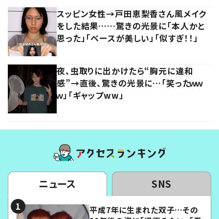
スッピン女性→戸田恵梨香さん風メイク
をした結果……驚きの光景に「本人かと
思った」「ベースが美しい」「似すぎ！！」
夜、虫取りに出かけたら“胸元に違和
感”→直後、驚きの光景に…「笑ったｗｗ
ｗ」「ギャップww」
ニュース
SNS
平成7年に生まれた双子…その