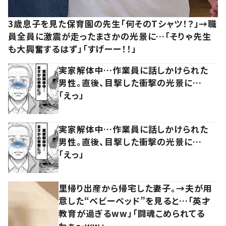
3歳息子を見た保育園の先生「何そのTシャツ！？」→職
員全員に激震が走ったまさかの光景に…「そりゃ先生
も大興奮するはず」「すげーー！！」
実家解体中…作業員に話しかけられた
男性。直後、目撃した衝撃の光景に…
「えっ」
実家解体中…作業員に話しかけられた
男性。直後、目撃した衝撃の光景に…
「えっ」
里帰り出産から帰宅した妻子。→夫が用
意した“ベビーベッド”を見ると…「英才
教育が過ぎるww」「闘魂こめられてる
わぁ～ww」