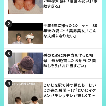
29年後の姿に「漫画みたい」「素
敵すぎる」
平成6年に撮った2ショット 30
年後の姿に…「美男美女」「こん
な夫婦になりたい」
孫のためにお弁当を作った祖
母 孫が絶賛したお弁当に「美
味しそう」「お弁当すごい」
じいじを駅で待つ孫たち じい
じが来た瞬間…！？「じいじイケ
メン」「デレッデレ」「嬉しくて可
愛くてたまらない」「幸せになれ
る」