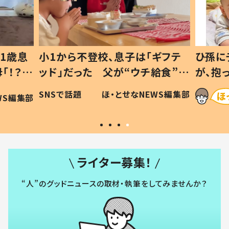
1歳息
小1から不登校、息子は「ギフテ
ひ孫に
「！？」
ッド」だった 父が“ウチ給食”を
が、抱
に「可愛
作り続ける理由とは #令和の親
「涙が
SNSで話題
ほ・とせなNEWS編集部
WS編集部
#令和の子
い」
ライター募集！
“人”のグッドニュースの取材・執筆をしてみませんか？