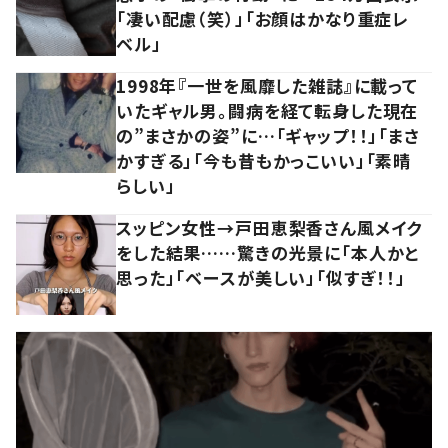
「凄い配慮（笑）」「お顔はかなり重症レ
ベル」
1998年『一世を風靡した雑誌』に載って
いたギャル男。闘病を経て転身した現在
の”まさかの姿”に…「ギャップ！！」「まさ
かすぎる」「今も昔もかっこいい」「素晴
らしい」
スッピン女性→戸田恵梨香さん風メイク
をした結果……驚きの光景に「本人かと
思った」「ベースが美しい」「似すぎ！！」