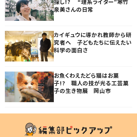
探し!? “理系ライター”寒竹
泉美さんの日常
カイギュウに導かれ教師から研
究者へ 子どもたちに伝えたい
科学の面白さ
お魚くわえたどら猫はお菓
子!? 職人の技が光る工芸菓
子の生き物展 岡山市