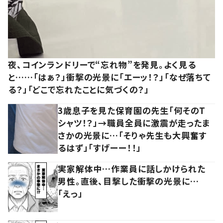
夜、コインランドリーで“忘れ物”を発見。よく見る
と……「はぁ？」衝撃の光景に「エーッ！？」「なぜ落ちて
る？」「どこで忘れたことに気づくの？」
3歳息子を見た保育園の先生「何そのT
シャツ！？」→職員全員に激震が走ったま
さかの光景に…「そりゃ先生も大興奮す
るはず」「すげーー！！」
実家解体中…作業員に話しかけられた
男性。直後、目撃した衝撃の光景に…
「えっ」