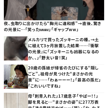
夜、虫取りに出かけたら“胸元に違和感”→直後、驚き
の光景に…「笑ったｗｗｗ」「ギャップww」
メルカリで買ったズッキーニの種。→土
に植えて3ヶ月放置した結果……『衝撃
の光景』に「ズッキーニも凶器になるの
か、、」「野太い音！笑」
20歳の孫娘が帰省のたびにする“隠し
ごと”。祖母が見つけた“まさかの光
景”に……「わぁーーー！」「最高の孫だ」
「これいいですね」
母「刺青入れた」17歳息子「やばー！！」
脚を見ると…“まさかの姿”に277万表
示「違う意味でやばーー（笑）」「な、なる