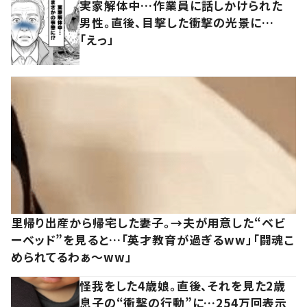
実家解体中…作業員に話しかけられた
男性。直後、目撃した衝撃の光景に…
「えっ」
里帰り出産から帰宅した妻子。→夫が用意した“ベビ
ーベッド”を見ると…「英才教育が過ぎるww」「闘魂こ
められてるわぁ～ww」
怪我をした4歳娘。直後、それを見た2歳
息子の“衝撃の行動”に…254万回表示