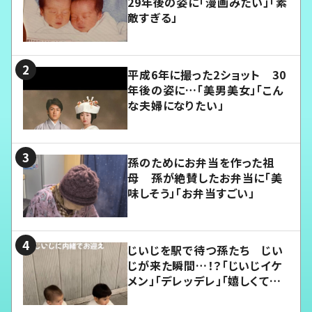
29年後の姿に「漫画みたい」「素
敵すぎる」
平成6年に撮った2ショット 30
年後の姿に…「美男美女」「こん
な夫婦になりたい」
孫のためにお弁当を作った祖
母 孫が絶賛したお弁当に「美
味しそう」「お弁当すごい」
じいじを駅で待つ孫たち じい
じが来た瞬間…！？「じいじイケ
メン」「デレッデレ」「嬉しくて可
愛くてたまらない」「幸せになれ
る」