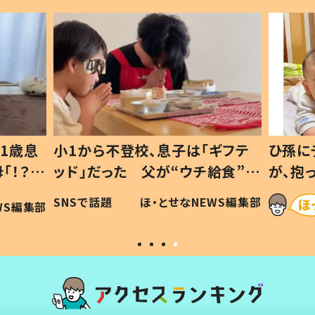
1歳息
小1から不登校、息子は「ギフテ
ひ孫に
「！？」
ッド」だった 父が“ウチ給食”を
が、抱
に「可愛
作り続ける理由とは #令和の親
「涙が
SNSで話題
ほ・とせなNEWS編集部
WS編集部
#令和の子
い」