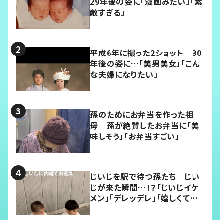
29年後の姿に「漫画みたい」「素
敵すぎる」
平成6年に撮った2ショット 30
年後の姿に…「美男美女」「こん
な夫婦になりたい」
孫のためにお弁当を作った祖
母 孫が絶賛したお弁当に「美
味しそう」「お弁当すごい」
じいじを駅で待つ孫たち じい
じが来た瞬間…！？「じいじイケ
メン」「デレッデレ」「嬉しくて可
愛くてたまらない」「幸せになれ
る」