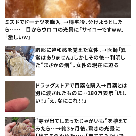
ミスドでドーナツを購入。→帰宅後、分けようとした
ら…… 目からウロコの光景に「サイコーですww」
「激しいw」
胸部に違和感を覚えた女性。→医師「異
常はありません」しかしその後…判明し
た”まさかの病”。女性の現在に迫る
ドラッグストアで目薬を購入→目薬とは
別に渡されたものに…180万表示「ほし
い！」「え、なにこれ！！」
“芽が出てしまったじゃがいも”を植えて
みたら…→約3ヶ月後、驚きの光景に
「捨てるのやめたｗｗ」「育ててみたいで