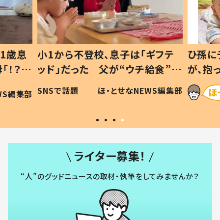
1歳息
小1から不登校、息子は「ギフテ
ひ孫に
「！？」
ッド」だった 父が“ウチ給食”を
が、抱
に「可愛
作り続ける理由とは #令和の親
「涙が
SNSで話題
ほ・とせなNEWS編集部
WS編集部
#令和の子
い」
ライター募集！
“人”のグッドニュースの取材・執筆をしてみませんか？