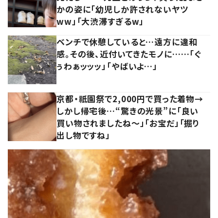
かの姿に「幼児しか許されないヤツ
ww」「大渋滞すぎるw」
ベンチで休憩していると…遠方に違和
感。その後、近付いてきたモノに……「ぐ
ぅわぁッッッ」「やばいよ…」
京都・祇園祭で2,000円で買った着物→
しかし帰宅後…“驚きの光景”に「良い
買い物されましたね～」「お宝だ」「掘り
出し物ですね」