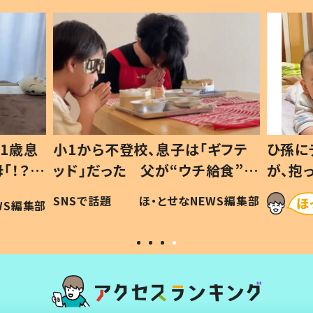
1歳息
小1から不登校、息子は「ギフテ
ひ孫に
「！？」
ッド」だった 父が“ウチ給食”を
が、抱
に「可愛
作り続ける理由とは #令和の親
「涙が
SNSで話題
ほ・とせなNEWS編集部
WS編集部
#令和の子
い」