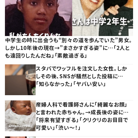
中学生の時に出会うも“別々の道を歩んでいた”男女。
しかし10年後の現在→”まさかすぎる姿”に…「2人と
も遠回りしたんだね」「素敵過ぎる」
スタバでワッフルを注文した女性。しか
しその後、SNSが騒然とした投稿に…
「知らなかった」「ヤバい安い」
産婦人科で看護師さんに「綺麗なお顔」
と言われた赤ちゃん。→成長後の姿に…
「将来有望すぎる」「クリクリのお目目で
可愛い」「渋い～！」