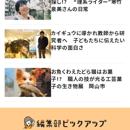
探し!? “理系ライター”寒竹
泉美さんの日常
カイギュウに導かれ教師から研
究者へ 子どもたちに伝えたい
科学の面白さ
お魚くわえたどら猫はお菓
子!? 職人の技が光る工芸菓
子の生き物展 岡山市