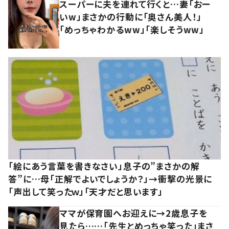
スーパーに夫を連れて行くと…妻「おー
いw」まさかの行動に「奥さん美人！」
「めっちゃわかるww」「楽しそうww」
「絵にあう言葉を書きなさい」息子の”まさかの解
答”に…母「正解でよいでしょうか？」→衝撃の光景に
「声出して笑ったｗ」「天才だと思います」
ママが保育園へお迎えに→2歳息子を
見たら……「先生とめっちゃ笑った」まさ