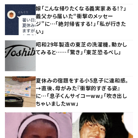
嫁「こんな帰りたくなる義実家ある！？」
義父から届いた“衝撃のメッセー
ジ”に…「絶対帰省する！」「私が行きた
い」
昭和29年製造の東芝の洗濯機。動かし
てみると……「驚き」「東芝恐るべし」
夏休みの宿題をする小5息子に違和感。
→直後、母がみた『衝撃的すぎる姿』
に…「息子くんサイコーww」「吹き出し
ちゃいましたww」