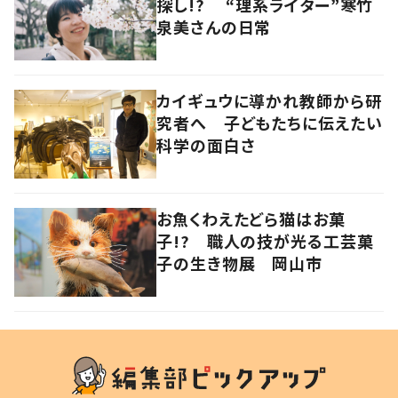
探し!? “理系ライター”寒竹
泉美さんの日常
カイギュウに導かれ教師から研
究者へ 子どもたちに伝えたい
科学の面白さ
お魚くわえたどら猫はお菓
子!? 職人の技が光る工芸菓
子の生き物展 岡山市