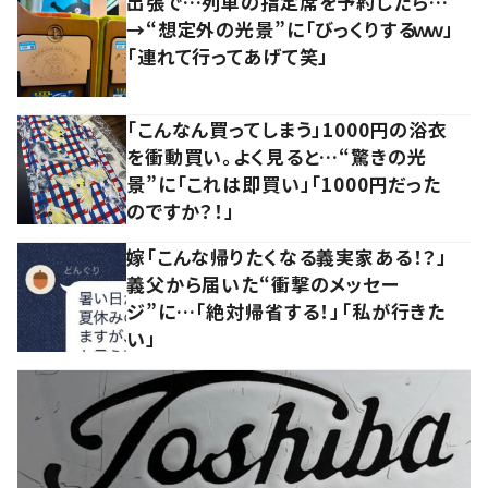
出張で…列車の指定席を予約したら…
→“想定外の光景”に「びっくりするｗｗ」
「連れて行ってあげて笑」
「こんなん買ってしまう」1000円の浴衣
を衝動買い。よく見ると…“驚きの光
景”に「これは即買い」「1000円だった
のですか？！」
嫁「こんな帰りたくなる義実家ある！？」
義父から届いた“衝撃のメッセー
ジ”に…「絶対帰省する！」「私が行きた
い」