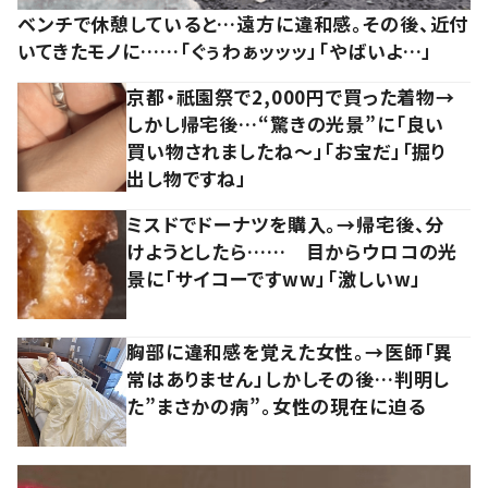
ベンチで休憩していると…遠方に違和感。その後、近付
いてきたモノに……「ぐぅわぁッッッ」「やばいよ…」
京都・祇園祭で2,000円で買った着物→
しかし帰宅後…“驚きの光景”に「良い
買い物されましたね～」「お宝だ」「掘り
出し物ですね」
ミスドでドーナツを購入。→帰宅後、分
けようとしたら…… 目からウロコの光
景に「サイコーですww」「激しいw」
胸部に違和感を覚えた女性。→医師「異
常はありません」しかしその後…判明し
た”まさかの病”。女性の現在に迫る