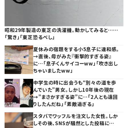
昭和29年製造の東芝の洗濯機。動かしてみると……
「驚き」「東芝恐るべし」
夏休みの宿題をする小5息子に違和感。
→直後、母がみた『衝撃的すぎる姿』
に…「息子くんサイコーww」「吹き出し
ちゃいましたww」
中学生の時に出会うも“別々の道を歩
んでいた”男女。しかし10年後の現在
→”まさかすぎる姿”に…「2人とも遠回
りしたんだね」「素敵過ぎる」
スタバでワッフルを注文した女性。しか
しその後、SNSが騒然とした投稿に…