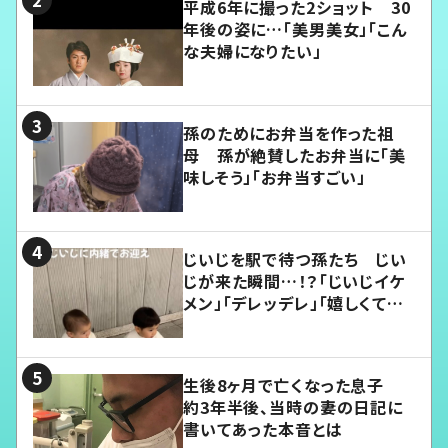
平成6年に撮った2ショット 30
年後の姿に…「美男美女」「こん
な夫婦になりたい」
孫のためにお弁当を作った祖
母 孫が絶賛したお弁当に「美
味しそう」「お弁当すごい」
じいじを駅で待つ孫たち じい
じが来た瞬間…！？「じいじイケ
メン」「デレッデレ」「嬉しくて可
愛くてたまらない」「幸せになれ
る」
生後8ヶ月で亡くなった息子
約3年半後、当時の妻の日記に
書いてあった本音とは