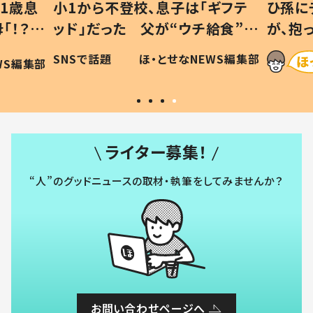
1歳息
小1から不登校、息子は「ギフテ
ひ孫に
「！？」
ッド」だった 父が“ウチ給食”を
が、抱
に「可愛
作り続ける理由とは #令和の親
「涙が
SNSで話題
ほ・とせなNEWS編集部
WS編集部
#令和の子
い」
ライター募集！
“人”のグッドニュースの取材・執筆をしてみませんか？
お問い合わせページへ