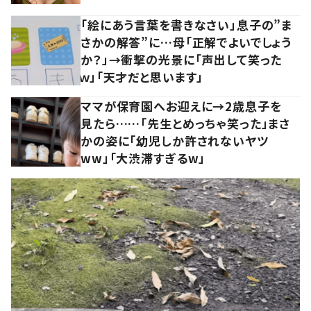
「絵にあう言葉を書きなさい」息子の”ま
さかの解答”に…母「正解でよいでしょう
か？」→衝撃の光景に「声出して笑った
ｗ」「天才だと思います」
ママが保育園へお迎えに→2歳息子を
見たら……「先生とめっちゃ笑った」まさ
かの姿に「幼児しか許されないヤツ
ww」「大渋滞すぎるw」