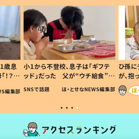
1歳息
小1から不登校、息子は「ギフテ
ひ孫に
「！？」
ッド」だった 父が“ウチ給食”を
が、抱
に「可愛
作り続ける理由とは #令和の親
「涙が
SNSで話題
ほ・とせなNEWS編集部
WS編集部
#令和の子
い」