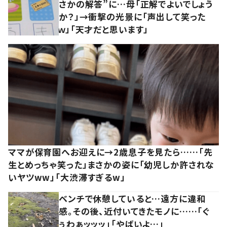
さかの解答”に…母「正解でよいでしょう
か？」→衝撃の光景に「声出して笑った
ｗ」「天才だと思います」
ママが保育園へお迎えに→2歳息子を見たら……「先
生とめっちゃ笑った」まさかの姿に「幼児しか許されな
いヤツww」「大渋滞すぎるw」
ベンチで休憩していると…遠方に違和
感。その後、近付いてきたモノに……「ぐ
ぅわぁッッッ」「やばいよ…」