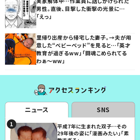
実家解体中…作業員に話しかけられた
男性。直後、目撃した衝撃の光景に…
「えっ」
里帰り出産から帰宅した妻子。→夫が用
意した“ベビーベッド”を見ると…「英才
教育が過ぎるww」「闘魂こめられてる
わぁ～ww」
ニュース
SNS
平成7年に生まれた双子…その
29年後の姿に「漫画みたい」「素