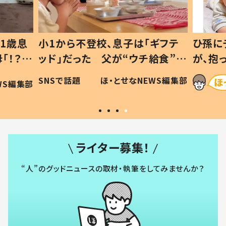
1歳息
小1から不登校、息子は「ギフテ
ひ孫に
「！？」
ッド」だった 父が“ウチ給食”を
が、抱
に「可愛
作り続ける理由とは #令和の親
「涙が
SNSで話題
ほ・とせなNEWS編集部
WS編集部
#令和の子
い」
ライター募集！
“人”のグッドニュースの取材・執筆をしてみませんか？