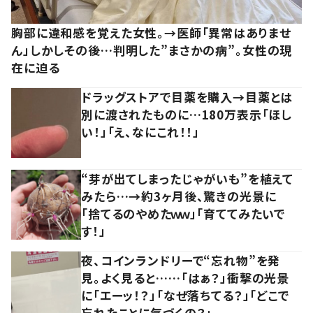
胸部に違和感を覚えた女性。→医師「異常はありませ
ん」しかしその後…判明した”まさかの病”。女性の現
在に迫る
ドラッグストアで目薬を購入→目薬とは
別に渡されたものに…180万表示「ほし
い！」「え、なにこれ！！」
“芽が出てしまったじゃがいも”を植えて
みたら…→約3ヶ月後、驚きの光景に
「捨てるのやめたｗｗ」「育ててみたいで
す！」
夜、コインランドリーで“忘れ物”を発
見。よく見ると……「はぁ？」衝撃の光景
に「エーッ！？」「なぜ落ちてる？」「どこで
忘れたことに気づくの？」