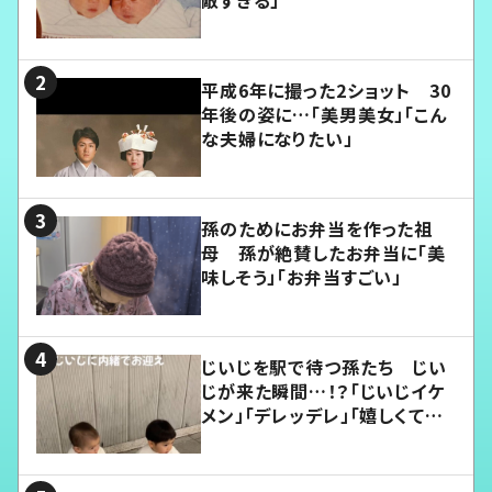
敵すぎる」
平成6年に撮った2ショット 30
年後の姿に…「美男美女」「こん
な夫婦になりたい」
孫のためにお弁当を作った祖
母 孫が絶賛したお弁当に「美
味しそう」「お弁当すごい」
じいじを駅で待つ孫たち じい
じが来た瞬間…！？「じいじイケ
メン」「デレッデレ」「嬉しくて可
愛くてたまらない」「幸せになれ
る」