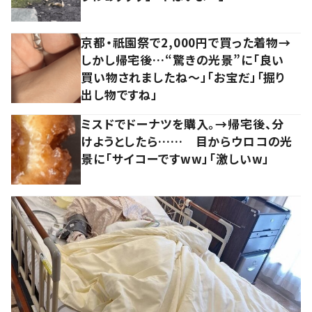
京都・祇園祭で2,000円で買った着物→
しかし帰宅後…“驚きの光景”に「良い
買い物されましたね～」「お宝だ」「掘り
出し物ですね」
ミスドでドーナツを購入。→帰宅後、分
けようとしたら…… 目からウロコの光
景に「サイコーですww」「激しいw」