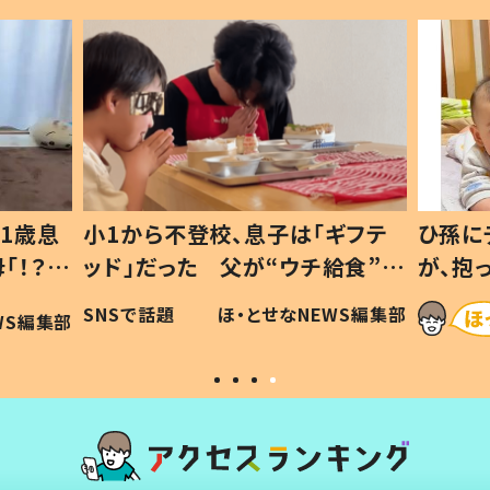
1歳息
小1から不登校、息子は「ギフテ
ひ孫に
「！？」
ッド」だった 父が“ウチ給食”を
が、抱
に「可愛
作り続ける理由とは #令和の親
「涙が
SNSで話題
ほ・とせなNEWS編集部
WS編集部
#令和の子
い」