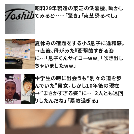
昭和29年製造の東芝の洗濯機。動かし
てみると……「驚き」「東芝恐るべし」
夏休みの宿題をする小5息子に違和感。
→直後、母がみた『衝撃的すぎる姿』
に…「息子くんサイコーww」「吹き出し
ちゃいましたww」
中学生の時に出会うも“別々の道を歩
んでいた”男女。しかし10年後の現在
→”まさかすぎる姿”に…「2人とも遠回
りしたんだね」「素敵過ぎる」