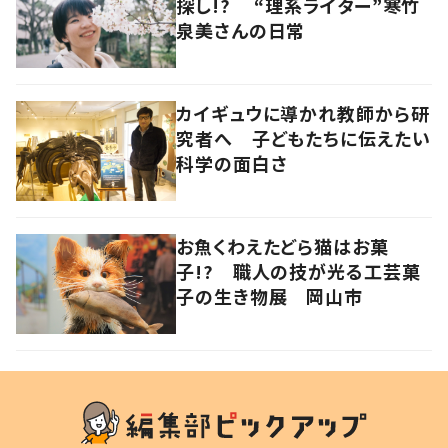
探し!? “理系ライター”寒竹
泉美さんの日常
カイギュウに導かれ教師から研
究者へ 子どもたちに伝えたい
科学の面白さ
お魚くわえたどら猫はお菓
子!? 職人の技が光る工芸菓
子の生き物展 岡山市