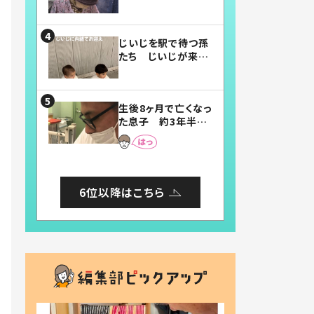
賛したお弁当に「美
味しそう」「お弁当す
ごい」
じいじを駅で待つ孫
たち じいじが来た
瞬間…！？「じいじイ
ケメン」「デレッデレ」
「嬉しくて可愛くてた
生後8ヶ月で亡くなっ
まらない」「幸せにな
た息子 約3年半
れる」
後、当時の妻の日記
に書いてあった本音
とは
6位以降はこちら