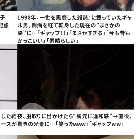
息子
1998年『一世を風靡した雑誌』に載っていたギャ
配慮
ル男。闘病を経て転身した現在の”まさかの
姿”に…「ギャップ！！」「まさかすぎる」「今も昔も
かっこいい」「素晴らしい」
をした結
夜、虫取りに出かけたら“胸元に違和感”→直後、
ベースが
驚きの光景に…「笑ったｗｗｗ」「ギャップww」