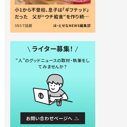
小1から不登校、息子は「ギフテッド」
だった 父が“ウチ給食”を作り続け
る理由とは #令和の親 #令和の子
SNSで話題
ほ・とせなNEWS編集部
ライター募集！
“人”のグッドニュースの取材・執筆をし
てみませんか？
お問い合わせページへ