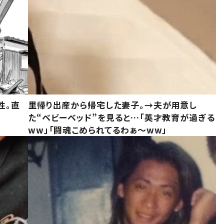
性。直
里帰り出産から帰宅した妻子。→夫が用意し
た“ベビーベッド”を見ると…「英才教育が過ぎる
ww」「闘魂こめられてるわぁ～ww」