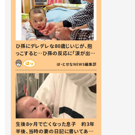
ひ孫にデレデレな80歳じいじが、抱
っこすると…ひ孫の反応に「涙が出ま
した」「可愛くて仕方ない」
ほ・とせなNEWS編集部
生後8ヶ月で亡くなった息子 約3年
半後、当時の妻の日記に書いてあっ