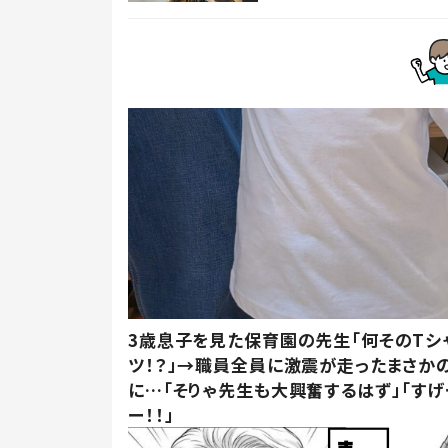
3歳息子を見た保育園の先生「何そのTシ
ツ！？」→職員全員に激震が走ったまさか
に…「そりゃ先生も大興奮するはず」「すげ
ー！！」