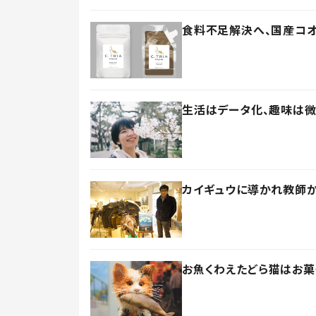
食料不足解決へ、国産コ
生活はデータ化、趣味は微
カイギュウに導かれ教師
お魚くわえたどら猫はお菓