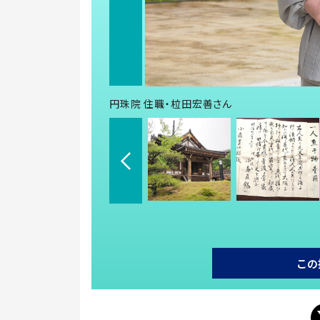
円珠院 住職・柆田宏善さん
この