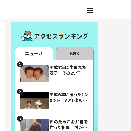
ニュース
SNS
平成7年に生まれた
双子…その29年後
の姿に「漫画みたい」
「素敵すぎる」
平成6年に撮った2シ
ョット 30年後の姿
に…「美男美女」「こ
んな夫婦になりた
い」
孫のためにお弁当を
作った祖母 孫が絶