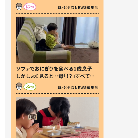
た本音とは
ほ・とせなNEWS編集部
ソファでおにぎりを食べる1歳息子
しかしよく見ると…母「！？」すべてを
察した母の投稿に「可愛いから許
ほ・とせなNEWS編集部
す！」「現行犯〜」