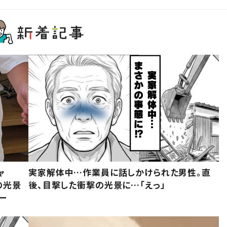
ャ
実家解体中…作業員に話しかけられた男性。直
の光景
後、目撃した衝撃の光景に…「えっ」
ー