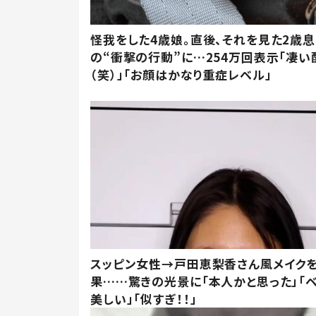
怪我をした4歳娘。直後、それを見た2歳
の“衝撃の行動”に…254万回表示「凄い
（笑）」「お顔はかなり重症レベル」
スッピン女性→戸田恵梨香さん風メイク
果……驚きの光景に「本人かと思った」「
美しい」「似すぎ！！」