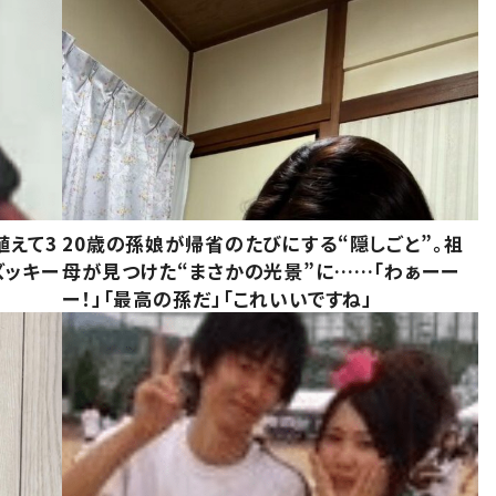
植えて3
20歳の孫娘が帰省のたびにする“隠しごと”。祖
ズッキー
母が見つけた“まさかの光景”に……「わぁーー
ー！」「最高の孫だ」「これいいですね」