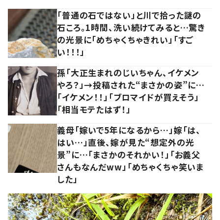
「普通の石ではない」と川で拾った謎の
石ころ。1時間、洗い続けてみると…驚き
の光景に「めちゃくちゃきれい」「すご
い！！！」
孫「大正生まれのじいちゃん、イケメン
やろ？」→投稿された“まさかの姿”に…
「イケメン！！」「ブロマイドが買えそう」
「相当モテたはず！」
義母「嫁いで5年になるから…」嫁「は、
はい…」直後、嫁が見た“想定外の光
景”に…「まさかのそれかい！」「お義父
さんもなんだww」「めちゃくちゃ笑いま
した」