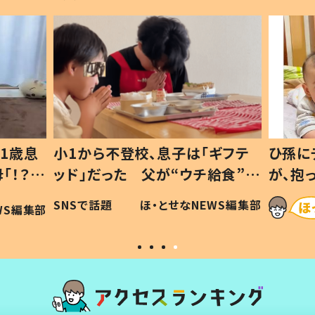
1歳息
小1から不登校、息子は「ギフテ
ひ孫に
「！？」
ッド」だった 父が“ウチ給食”を
が、抱
に「可愛
作り続ける理由とは #令和の親
「涙が
SNSで話題
ほ・とせなNEWS編集部
WS編集部
#令和の子
い」