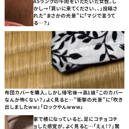
A5ランクの牛肉をいただいた女性。し
かし→「貰いに来てください、、」投稿さ
れた“まさかの光景”に「マジで言うて
る…？」
布団カバーを購入。しかし帰宅後→高1娘「このカバー
なんか怖くない？」よく見ると…”衝撃の光景”に「吹き
出しましたww」「ロックやんwww」
家で横になっていると、足にコチョコチ
ョした感覚が。よく見ると…「えぇ！？」驚