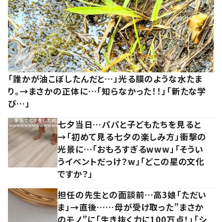
「誰かが油こぼしたんだと…」光る膜のような水たま
り。→まさかの正体に…「知らなかった！！」「新たな学
び…」
七夕当日…パパと子どもたちを見ると
→「初めて見る七夕の楽しみ方」衝撃の
光景に…「おもろすぎるwww」「そうい
うイベントだっけ？w」「どこの星の文化
ですか？」
担任の先生との面談前…高3娘「ただい
ま」→直後……母が受け取った”まさか
のモノ”に「生き抜く力に100万点！」「シ