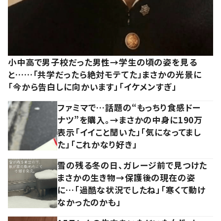
小中高で男子校だった男性→学生の頃の姿を見る
と……「共学だったら絶対モテてた」まさかの光景に
「今から告白しに向かいます」「イケメンすぎ」
ファミマで…話題の“もっちり食感ドー
ナツ”を購入。→まさかの中身に190万
表示「イイこと聞いた」「気になってまし
た」「これかなり好き」
雪の残る冬の日、ガレージ前で見つけた
まさかの生き物→保護後の現在の姿
に…「過酷な状況でしたね」「寒くて動け
なかったのかも」