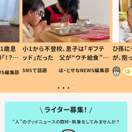
1歳息
小1から不登校、息子は「ギフテ
ひ孫に
「！？」
ッド」だった 父が“ウチ給食”を
が、抱
に「可愛
作り続ける理由とは #令和の親
「涙が
SNSで話題
ほ・とせなNEWS編集部
WS編集部
#令和の子
い」
ライター募集！
“人”のグッドニュースの取材・執筆をしてみませんか？