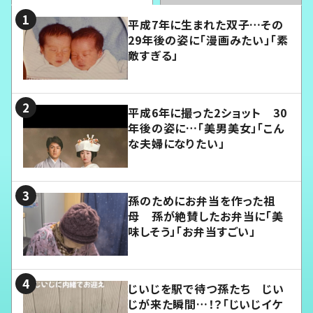
平成7年に生まれた双子…その
29年後の姿に「漫画みたい」「素
敵すぎる」
平成6年に撮った2ショット 30
年後の姿に…「美男美女」「こん
な夫婦になりたい」
孫のためにお弁当を作った祖
母 孫が絶賛したお弁当に「美
味しそう」「お弁当すごい」
じいじを駅で待つ孫たち じい
じが来た瞬間…！？「じいじイケ