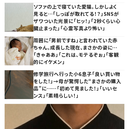
ソファの上で寝ていた愛猫。しかしよく
見ると…「しっぽが取れてる！？」SNSが
ザワついた光景に「ヒッ！」「2秒くらい心
臓止まった」「心霊写真より怖い」
周囲に「男前ですね」と言われていた赤
ちゃん。成長した現在、まさかの姿に…
「きゃああ」「これは、モテるぞぉ」「客観
的にイケメン」
修学旅行へ行った小6息子「良い買い物
をした！」→母が驚愕した“まさかの購入
品”に……「初めて見ました！」「いいセ
ンス」「素晴らしい！」