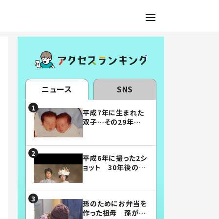
ニュース
SNS
平成7年に生まれた
双子…その29年後
の姿に「漫画みたい」
「素敵すぎる」
平成6年に撮った2シ
ョット 30年後の姿
に…「美男美女」「こ
んな夫婦になりた
い」
孫のためにお弁当を
作った祖母 孫が絶