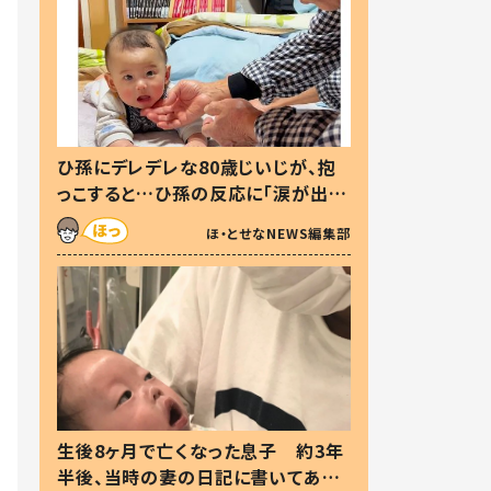
ひ孫にデレデレな80歳じいじが、抱
っこすると…ひ孫の反応に「涙が出ま
した」「可愛くて仕方ない」
ほ・とせなNEWS編集部
生後8ヶ月で亡くなった息子 約3年
半後、当時の妻の日記に書いてあっ