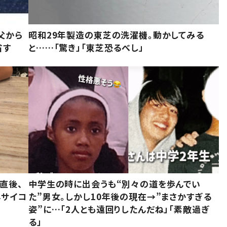
父から
昭和29年製造の東芝の洗濯機。動かしてみる
省す
と……「驚き」「東芝恐るべし」
直後、
中学生の時に出会うも“別々の道を歩んでい
んサイコ
た”男女。しかし10年後の現在→”まさかすぎる
姿”に…「2人とも遠回りしたんだね」「素敵過ぎ
る」