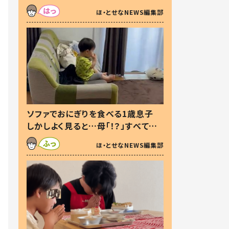
た本音とは
ほ・とせなNEWS編集部
ソファでおにぎりを食べる1歳息子
しかしよく見ると…母「！？」すべてを
察した母の投稿に「可愛いから許
ほ・とせなNEWS編集部
す！」「現行犯〜」