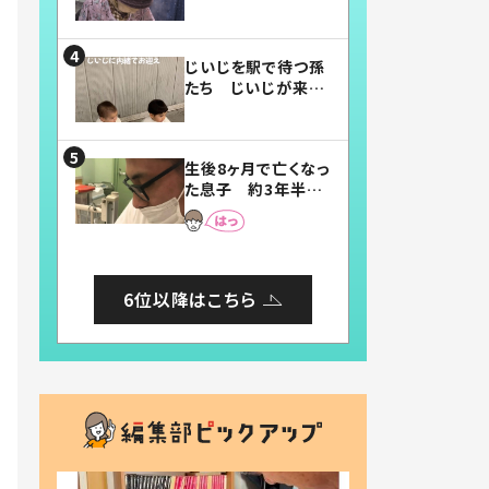
賛したお弁当に「美
味しそう」「お弁当す
ごい」
じいじを駅で待つ孫
たち じいじが来た
瞬間…！？「じいじイ
ケメン」「デレッデレ」
「嬉しくて可愛くてた
生後8ヶ月で亡くなっ
まらない」「幸せにな
た息子 約3年半
れる」
後、当時の妻の日記
に書いてあった本音
とは
6位以降はこちら