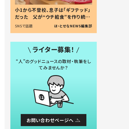
小1から不登校、息子は「ギフテッド」
だった 父が“ウチ給食”を作り続け
る理由とは #令和の親 #令和の子
SNSで話題
ほ・とせなNEWS編集部
ライター募集！
“人”のグッドニュースの取材・執筆をし
てみませんか？
お問い合わせページへ