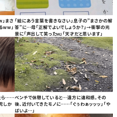
w」まさ
「絵にあう言葉を書きなさい」息子の”まさかの解
るww」
答”に…母「正解でよいでしょうか？」→衝撃の光
景に「声出して笑ったｗ」「天才だと思います」
たら……
ベンチで休憩していると…遠方に違和感。その
児しか
後、近付いてきたモノに……「ぐぅわぁッッッ」「や
ばいよ…」