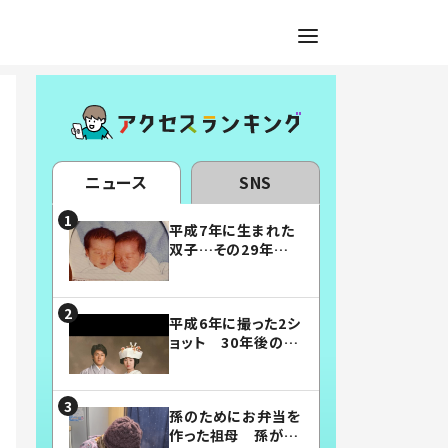
ニュース
SNS
平成7年に生まれた
双子…その29年後
の姿に「漫画みたい」
「素敵すぎる」
平成6年に撮った2シ
ョット 30年後の姿
に…「美男美女」「こ
んな夫婦になりた
い」
孫のためにお弁当を
作った祖母 孫が絶