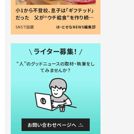
小1から不登校、息子は「ギフテッド」
だった 父が“ウチ給食”を作り続け
る理由とは #令和の親 #令和の子
SNSで話題
ほ・とせなNEWS編集部
ライター募集！
“人”のグッドニュースの取材・執筆をし
てみませんか？
お問い合わせページへ