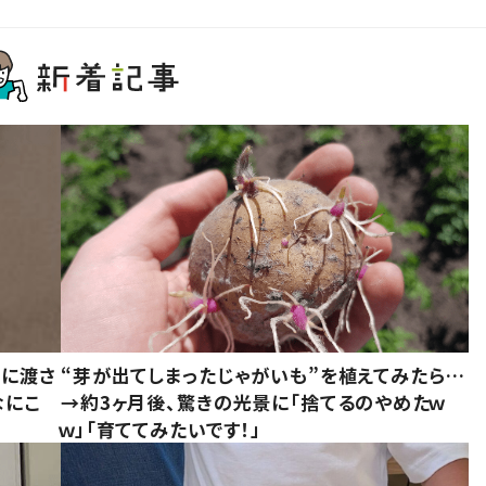
別に渡さ
“芽が出てしまったじゃがいも”を植えてみたら…
なにこ
→約3ヶ月後、驚きの光景に「捨てるのやめたｗ
ｗ」「育ててみたいです！」