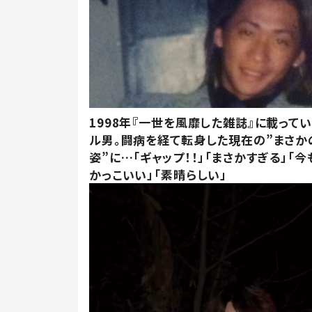
1998年『一世を風靡した雑誌』に載って
ル男。闘病を経て転身した現在の”まさか
姿”に…「ギャップ！！」「まさかすぎる」「
かっこいい」「素晴らしい」