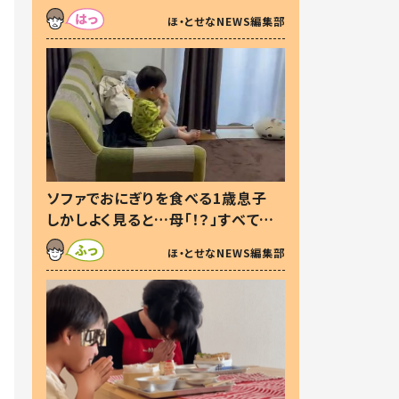
た本音とは
ほ・とせなNEWS編集部
ソファでおにぎりを食べる1歳息子
しかしよく見ると…母「！？」すべてを
察した母の投稿に「可愛いから許
ほ・とせなNEWS編集部
す！」「現行犯〜」