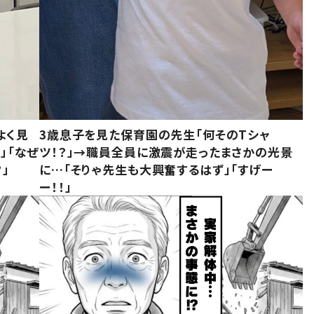
よく見
3歳息子を見た保育園の先生「何そのTシャ
」「なぜ
ツ！？」→職員全員に激震が走ったまさかの光景
」
に…「そりゃ先生も大興奮するはず」「すげー
ー！！」