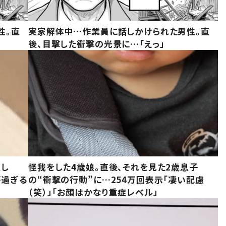
性。直
実家解体中…作業員に話しかけられた男性。直
後、目撃した衝撃の光景に…「えっ」
意し
怪我をした4歳娘。直後、それを見た2歳息子
が過ぎる
の“衝撃の行動”に…254万回表示「凄い配慮
（笑）」「お顔はかなり重症レベル」