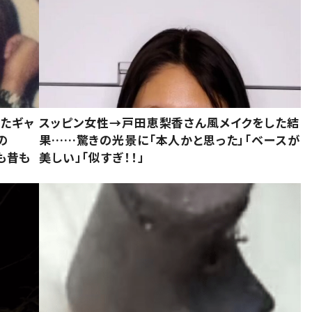
いたギャ
スッピン女性→戸田恵梨香さん風メイクをした結
の
果……驚きの光景に「本人かと思った」「ベースが
今も昔も
美しい」「似すぎ！！」