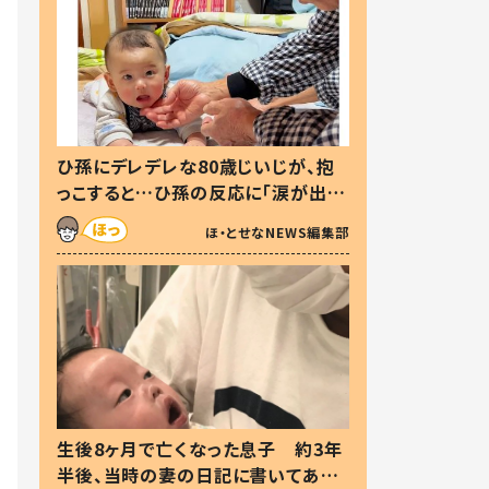
ひ孫にデレデレな80歳じいじが、抱
っこすると…ひ孫の反応に「涙が出ま
した」「可愛くて仕方ない」
ほ・とせなNEWS編集部
生後8ヶ月で亡くなった息子 約3年
半後、当時の妻の日記に書いてあっ