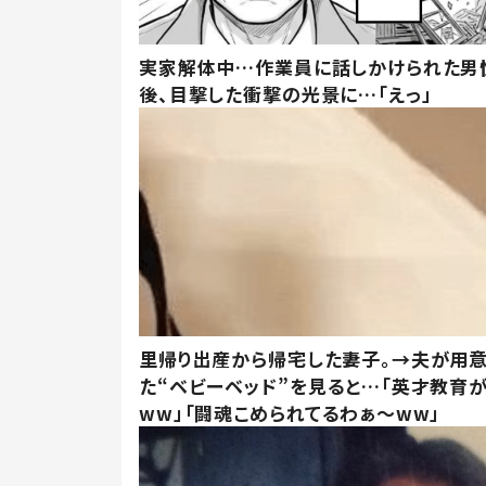
実家解体中…作業員に話しかけられた男
後、目撃した衝撃の光景に…「えっ」
里帰り出産から帰宅した妻子。→夫が用
た“ベビーベッド”を見ると…「英才教育
ww」「闘魂こめられてるわぁ～ww」