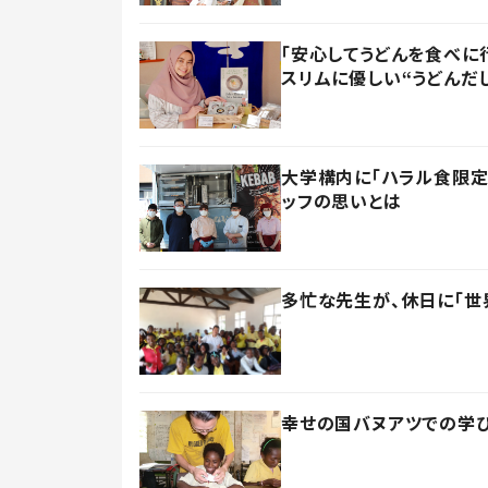
「安心してうどんを食べに
スリムに優しい“うどんだし
大学構内に「ハラル食限定
ッフの思いとは
多忙な先生が、休日に「世
幸せの国バヌアツでの学び