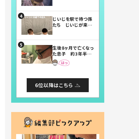
賛したお弁当に「美
味しそう」「お弁当す
ごい」
じいじを駅で待つ孫
たち じいじが来た
瞬間…！？「じいじイ
ケメン」「デレッデレ」
「嬉しくて可愛くてた
生後8ヶ月で亡くなっ
まらない」「幸せにな
た息子 約3年半
れる」
後、当時の妻の日記
に書いてあった本音
とは
6位以降はこちら