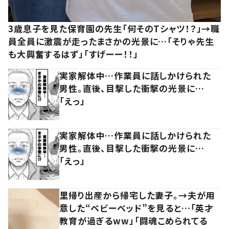
3歳息子を見た保育園の先生「何そのTシャツ！？」→職
員全員に激震が走ったまさかの光景に…「そりゃ先生
も大興奮するはず」「すげーー！！」
実家解体中…作業員に話しかけられた
男性。直後、目撃した衝撃の光景に…
「えっ」
実家解体中…作業員に話しかけられた
男性。直後、目撃した衝撃の光景に…
「えっ」
里帰り出産から帰宅した妻子。→夫が用
意した“ベビーベッド”を見ると…「英才
教育が過ぎるww」「闘魂こめられてる