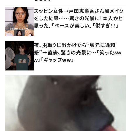
スッピン女性→戸田恵梨香さん風メイク
をした結果……驚きの光景に「本人かと
思った」「ベースが美しい」「似すぎ！！」
夜、虫取りに出かけたら“胸元に違和
感”→直後、驚きの光景に…「笑ったｗｗ
ｗ」「ギャップww」