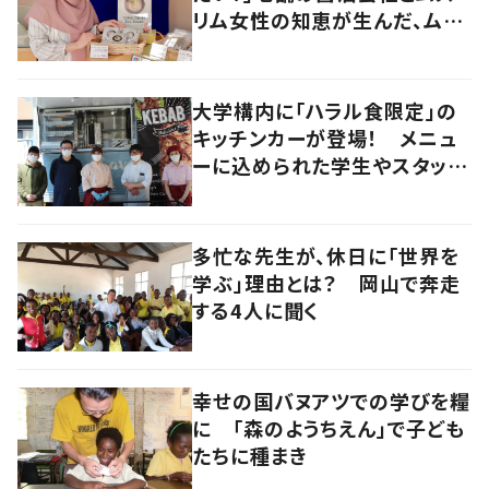
リム女性の知恵が生んだ、ムス
リムに優しい“うどんだし醤
油”。
大学構内に「ハラル食限定」の
キッチンカーが登場！ メニュ
ーに込められた学生やスタッフ
の思いとは
多忙な先生が、休日に「世界を
学ぶ」理由とは？ 岡山で奔走
する4人に聞く
幸せの国バヌアツでの学びを糧
に 「森のようちえん」で子ども
たちに種まき