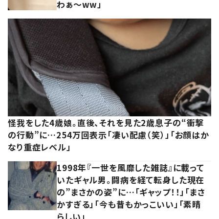
わぁ～ww」
怪我をした4歳娘。直後、それを見た2歳息子の“衝撃
の行動”に…254万回表示「凄い配慮（笑）」「お顔はか
なり重症レベル」
1998年『一世を風靡した雑誌』に載って
いたギャル男。闘病を経て転身した現在
の”まさかの姿”に…「ギャップ！！」「まさ
かすぎる」「今も昔もかっこいい」「素晴
らしい」