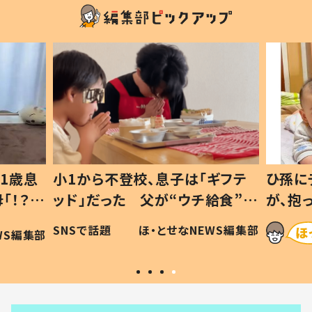
1歳息
小1から不登校、息子は「ギフテ
ひ孫に
「！？」
ッド」だった 父が“ウチ給食”を
が、抱
に「可愛
作り続ける理由とは #令和の親
「涙が
SNSで話題
ほ・とせなNEWS編集部
WS編集部
#令和の子
い」