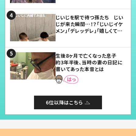
じいじを駅で待つ孫たち じい
じが来た瞬間…！？「じいじイケ
メン」「デレッデレ」「嬉しくて可
愛くてたまらない」「幸せになれ
る」
生後8ヶ月で亡くなった息子
約3年半後、当時の妻の日記に
書いてあった本音とは
6位以降はこちら