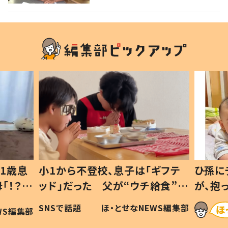
1歳息
小1から不登校、息子は「ギフテ
ひ孫に
「！？」
ッド」だった 父が“ウチ給食”を
が、抱
に「可愛
作り続ける理由とは #令和の親
「涙が
SNSで話題
ほ・とせなNEWS編集部
WS編集部
#令和の子
い」