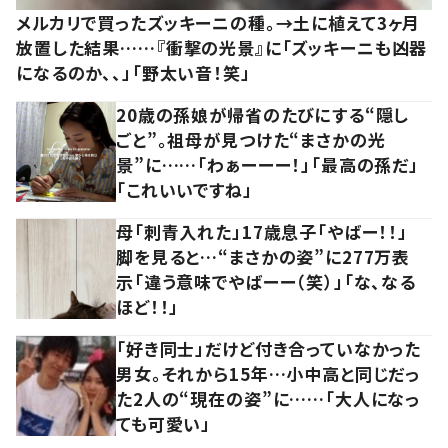
メルカリで買ったズッキーニの種。→土に植えて3ヶ月
放置した結果……『衝撃の光景』に「ズッキーニも凶器
になるのか、、」「野太い音！笑」
20歳の孫娘が帰省のたびにする“隠し
ごと”。祖母が見つけた“まさかの光
景”に……「わぁーーー！」「最高の孫だ」
「これいいですね」
母「刺青入れた」17歳息子「やばー！！」
脚を見ると…“まさかの姿”に277万表
示「違う意味でやばーー（笑）」「な、なる
ほど！！」
「好き同士」だけど付き合っていなかった
男女。それから15年…小中高と同じだっ
た2人の“現在の姿”に……「大人になっ
ても可愛い」