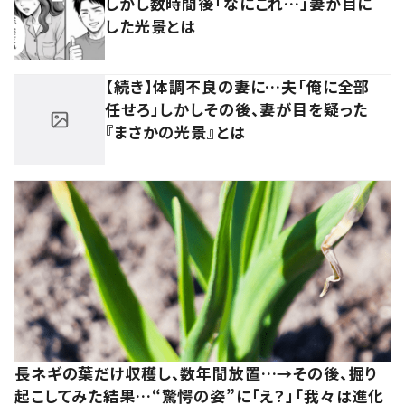
しかし数時間後「なにこれ…」妻が目に
した光景とは
【続き】体調不良の妻に…夫「俺に全部
任せろ」しかしその後、妻が目を疑った
『まさかの光景』とは
長ネギの葉だけ収穫し、数年間放置…→その後、掘り
起こしてみた結果…“驚愕の姿”に「え？」「我々は進化