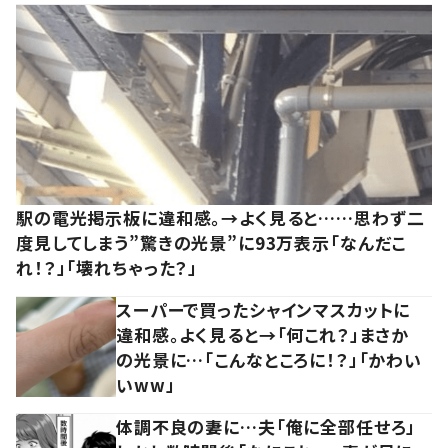
駅の電光掲示板に違和感。→よく見ると……思わず二
度見してしまう”驚きの光景”に93万表示「なんだこ
れ！？」「壊れちゃった？」
スーパーで買ったシャインマスカットに
違和感。よく見ると→「何これ？」まさか
の光景に…「こんなところに！？」「かわい
いww」
体調不良の妻に…夫「俺に全部任せろ」