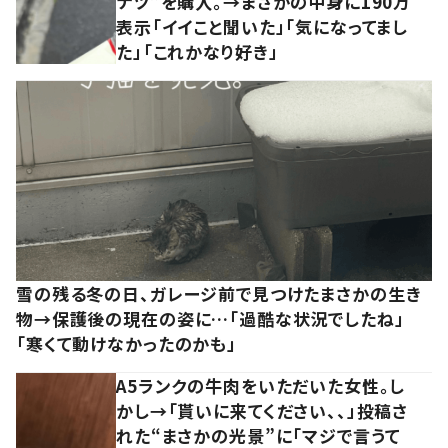
ナツ”を購入。→まさかの中身に190万
表示「イイこと聞いた」「気になってまし
た」「これかなり好き」
雪の残る冬の日、ガレージ前で見つけたまさかの生き
物→保護後の現在の姿に…「過酷な状況でしたね」
「寒くて動けなかったのかも」
A5ランクの牛肉をいただいた女性。し
かし→「貰いに来てください、、」投稿さ
れた“まさかの光景”に「マジで言うて