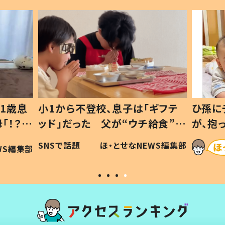
1歳息
小1から不登校、息子は「ギフテ
ひ孫に
「！？」
ッド」だった 父が“ウチ給食”を
が、抱
に「可愛
作り続ける理由とは #令和の親
「涙が
SNSで話題
ほ・とせなNEWS編集部
WS編集部
#令和の子
い」