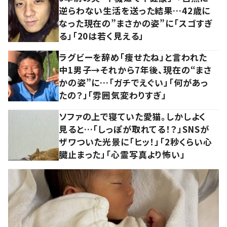
逆らわない生活を送った結果…42歳に
なった現在の”まさかの姿”に「スゴすぎ
る」「20は若く見える」
ラグビーを辞め「痩せたね」と言われた
中1男子→それから7年後、現在の“まさ
かの姿”に…「ガチでえぐい」「何があっ
たの？」「雰囲気変わりすぎ」
ソファの上で寝ていた愛猫。しかしよく
見ると…「しっぽが取れてる！？」SNSが
ザワついた光景に「ヒッ！」「2秒くらい心
臓止まった」「心霊写真より怖い」