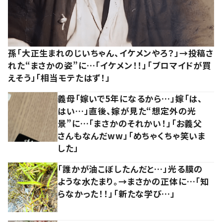
孫「大正生まれのじいちゃん、イケメンやろ？」→投稿さ
れた“まさかの姿”に…「イケメン！！」「ブロマイドが買
えそう」「相当モテたはず！」
義母「嫁いで5年になるから…」嫁「は、
はい…」直後、嫁が見た“想定外の光
景”に…「まさかのそれかい！」「お義父
さんもなんだww」「めちゃくちゃ笑いま
した」
「誰かが油こぼしたんだと…」光る膜の
ような水たまり。→まさかの正体に…「知
らなかった！！」「新たな学び…」