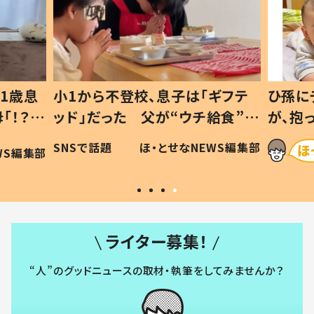
1歳息
小1から不登校、息子は「ギフテ
ひ孫に
「！？」
ッド」だった 父が“ウチ給食”を
が、抱
に「可愛
作り続ける理由とは #令和の親
「涙が
SNSで話題
ほ・とせなNEWS編集部
WS編集部
#令和の子
い」
ライター募集！
“人”のグッドニュースの取材・執筆をしてみませんか？