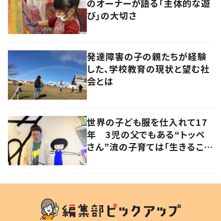
のオーナーが語る「主体的な遊
び」の大切さ
発達障害の子の親たちが経験
した、学校教育の現状と望む社
会とは
世界の子ども服を仕入れて17
年 3児の父でもある“トッペ
さん”流の子育ては「生きること
を楽しむ」を大切に