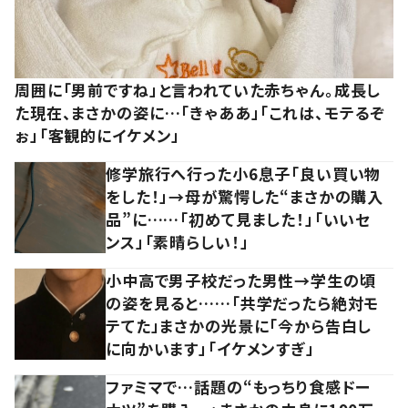
周囲に「男前ですね」と言われていた赤ちゃん。成長し
た現在、まさかの姿に…「きゃああ」「これは、モテるぞ
ぉ」「客観的にイケメン」
修学旅行へ行った小6息子「良い買い物
をした！」→母が驚愕した“まさかの購入
品”に……「初めて見ました！」「いいセ
ンス」「素晴らしい！」
小中高で男子校だった男性→学生の頃
の姿を見ると……「共学だったら絶対モ
テてた」まさかの光景に「今から告白し
に向かいます」「イケメンすぎ」
ファミマで…話題の“もっちり食感ドー