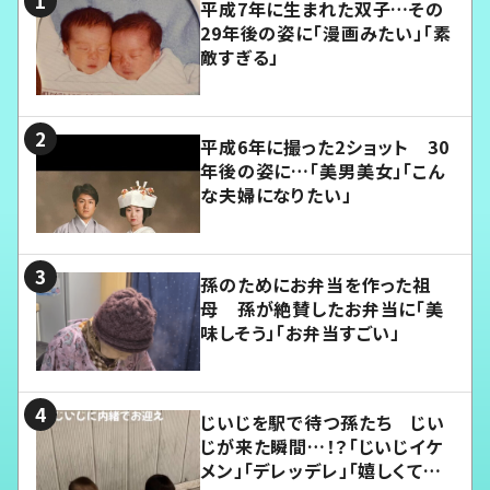
平成7年に生まれた双子…その
29年後の姿に「漫画みたい」「素
敵すぎる」
平成6年に撮った2ショット 30
年後の姿に…「美男美女」「こん
な夫婦になりたい」
孫のためにお弁当を作った祖
母 孫が絶賛したお弁当に「美
味しそう」「お弁当すごい」
じいじを駅で待つ孫たち じい
じが来た瞬間…！？「じいじイケ
メン」「デレッデレ」「嬉しくて可