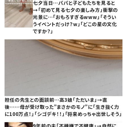
七夕当日…パパと子どもたちを見ると
→「初めて見る七夕の楽しみ方」衝撃の
光景に…「おもろすぎるwww」「そうい
うイベントだっけ？w」「どこの星の文化
ですか？」
担任の先生との面談前…高3娘「ただいま」→直
後……母が受け取った”まさかのモノ”に「生き抜く力
に100万点！」「シゴデキ！！」「将来めっちゃ出世しそう」
9年前の夫「不機嫌で不健康」→自然に