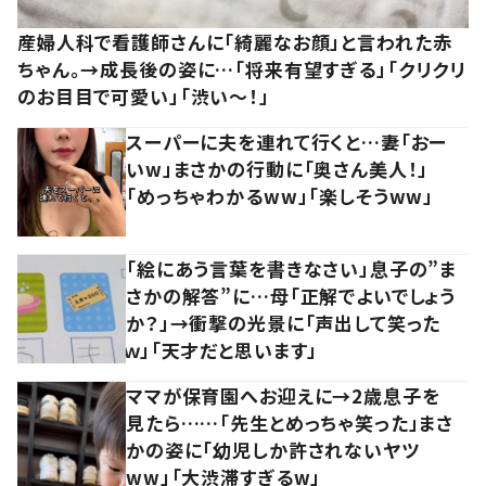
産婦人科で看護師さんに「綺麗なお顔」と言われた赤
ちゃん。→成長後の姿に…「将来有望すぎる」「クリクリ
のお目目で可愛い」「渋い～！」
スーパーに夫を連れて行くと…妻「おー
いw」まさかの行動に「奥さん美人！」
「めっちゃわかるww」「楽しそうww」
「絵にあう言葉を書きなさい」息子の”ま
さかの解答”に…母「正解でよいでしょう
か？」→衝撃の光景に「声出して笑った
ｗ」「天才だと思います」
ママが保育園へお迎えに→2歳息子を
見たら……「先生とめっちゃ笑った」まさ
かの姿に「幼児しか許されないヤツ
ww」「大渋滞すぎるw」