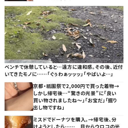
ベンチで休憩していると…遠方に違和感。その後、近付
いてきたモノに……「ぐぅわぁッッッ」「やばいよ…」
京都・祇園祭で2,000円で買った着物→
しかし帰宅後…“驚きの光景”に「良い
買い物されましたね～」「お宝だ」「掘り
出し物ですね」
ミスドでドーナツを購入。→帰宅後、分
けようとしたら…… 目からウロコの光