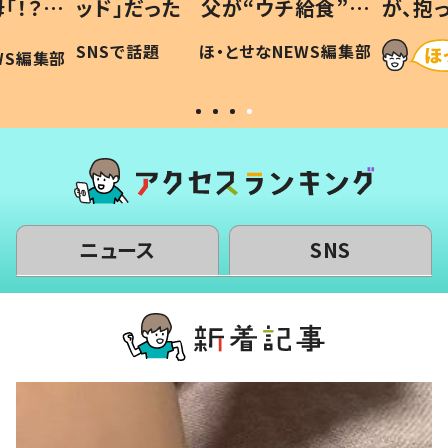
「！？」
ッド」だった 父が“ウチ給食”を
が、抱
に「可愛
作り続ける理由とは #令和の親
「涙が
SNSで話題
ほ・とせなNEWS編集部
WS編集部
#令和の子
い」
ニュース
SNS