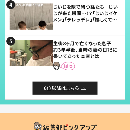
じいじを駅で待つ孫たち じい
じが来た瞬間…！？「じいじイケ
メン」「デレッデレ」「嬉しくて可
愛くてたまらない」「幸せになれ
る」
生後8ヶ月で亡くなった息子
約3年半後、当時の妻の日記に
書いてあった本音とは
6位以降はこちら