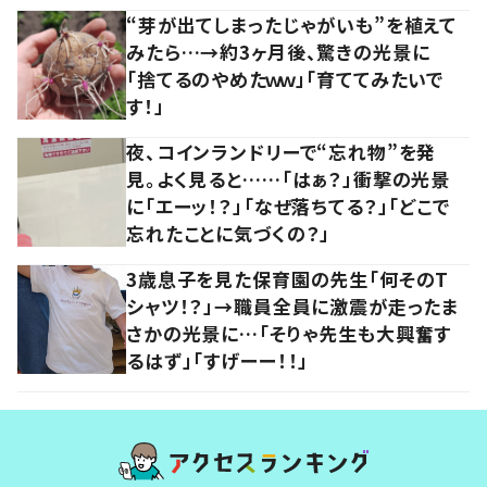
“芽が出てしまったじゃがいも”を植えて
みたら…→約3ヶ月後、驚きの光景に
「捨てるのやめたｗｗ」「育ててみたいで
す！」
夜、コインランドリーで“忘れ物”を発
見。よく見ると……「はぁ？」衝撃の光景
に「エーッ！？」「なぜ落ちてる？」「どこで
忘れたことに気づくの？」
3歳息子を見た保育園の先生「何そのT
シャツ！？」→職員全員に激震が走ったま
さかの光景に…「そりゃ先生も大興奮す
るはず」「すげーー！！」