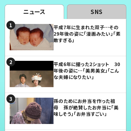
ニュース
SNS
平成7年に生まれた双子…その
29年後の姿に「漫画みたい」「素
敵すぎる」
平成6年に撮った2ショット 30
年後の姿に…「美男美女」「こん
な夫婦になりたい」
孫のためにお弁当を作った祖
母 孫が絶賛したお弁当に「美
味しそう」「お弁当すごい」