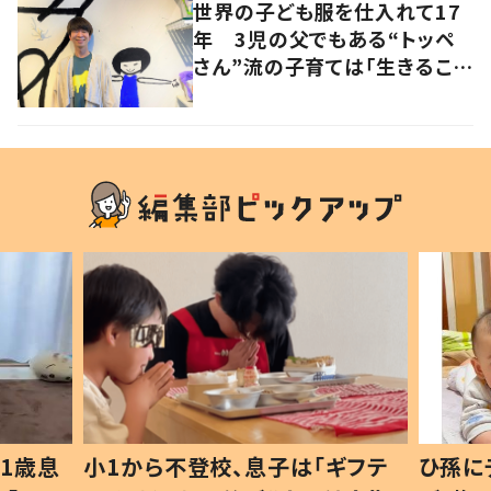
世界の子ども服を仕入れて17
年 3児の父でもある“トッペ
さん”流の子育ては「生きること
を楽しむ」を大切に
1歳息
小1から不登校、息子は「ギフテ
ひ孫に