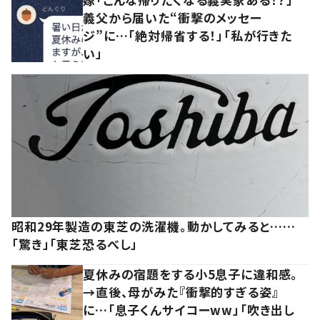
義父から届いた“衝撃のメッセー
ジ”に…「絶対帰省する！」「私が行きた
い」
昭和29年製造の東芝の洗濯機。動かしてみると……
「驚き」「東芝恐るべし」
夏休みの宿題をする小5息子に違和感。
→直後、母がみた『衝撃的すぎる姿』
に…「息子くんサイコーww」「吹き出し