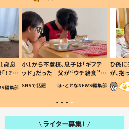
1歳息
小1から不登校、息子は「ギフテ
ひ孫に
「！？」
ッド」だった 父が“ウチ給食”を
が、抱
に「可愛
作り続ける理由とは #令和の親
「涙が
SNSで話題
ほ・とせなNEWS編集部
WS編集部
#令和の子
い」
ライター募集！