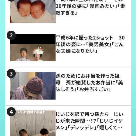
29年後の姿に「漫画みたい」「素
敵すぎる」
平成6年に撮った2ショット 30
年後の姿に…「美男美女」「こん
な夫婦になりたい」
孫のためにお弁当を作った祖
母 孫が絶賛したお弁当に「美
味しそう」「お弁当すごい」
じいじを駅で待つ孫たち じい
じが来た瞬間…！？「じいじイケ
メン」「デレッデレ」「嬉しくて可
愛くてたまらない」「幸せになれ