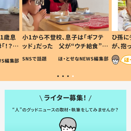
1歳息
小1から不登校、息子は「ギフテ
ひ孫に
「！？」
ッド」だった 父が“ウチ給食”を
が、抱
に「可愛
作り続ける理由とは #令和の親
「涙が
SNSで話題
ほ・とせなNEWS編集部
WS編集部
#令和の子
い」
ライター募集！
“人”のグッドニュースの取材・執筆をしてみませんか？