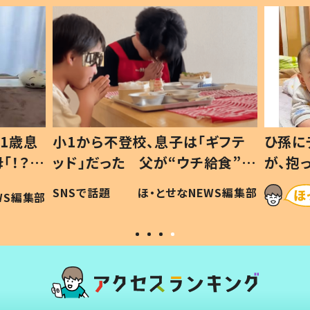
1歳息
小1から不登校、息子は「ギフテ
ひ孫に
「！？」
ッド」だった 父が“ウチ給食”を
が、抱
に「可愛
作り続ける理由とは #令和の親
「涙が
SNSで話題
ほ・とせなNEWS編集部
WS編集部
#令和の子
い」