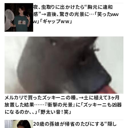
夜、虫取りに出かけたら“胸元に違和
感”→直後、驚きの光景に…「笑ったｗｗ
ｗ」「ギャップww」
メルカリで買ったズッキーニの種。→土に植えて3ヶ月
放置した結果……『衝撃の光景』に「ズッキーニも凶器
になるのか、、」「野太い音！笑」
20歳の孫娘が帰省のたびにする“隠し