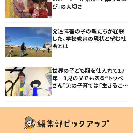
び」の大切さ
発達障害の子の親たちが経験
した、学校教育の現状と望む社
会とは
世界の子ども服を仕入れて17
年 3児の父でもある“トッペ
さん”流の子育ては「生きること
を楽しむ」を大切に