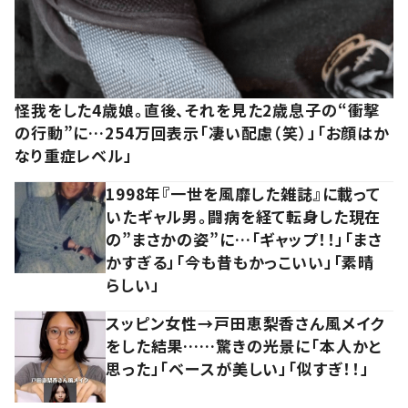
怪我をした4歳娘。直後、それを見た2歳息子の“衝撃
の行動”に…254万回表示「凄い配慮（笑）」「お顔はか
なり重症レベル」
1998年『一世を風靡した雑誌』に載って
いたギャル男。闘病を経て転身した現在
の”まさかの姿”に…「ギャップ！！」「まさ
かすぎる」「今も昔もかっこいい」「素晴
らしい」
スッピン女性→戸田恵梨香さん風メイク
をした結果……驚きの光景に「本人かと
思った」「ベースが美しい」「似すぎ！！」