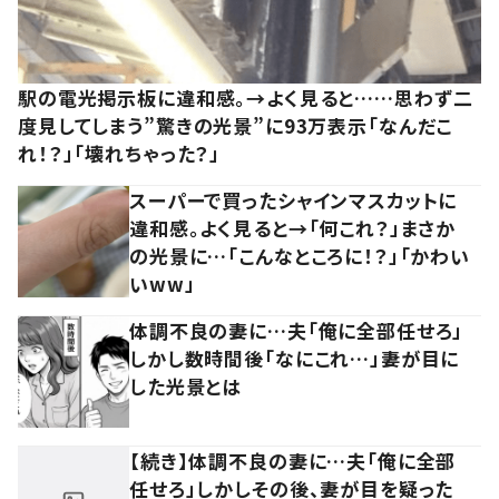
駅の電光掲示板に違和感。→よく見ると……思わず二
度見してしまう”驚きの光景”に93万表示「なんだこ
れ！？」「壊れちゃった？」
スーパーで買ったシャインマスカットに
違和感。よく見ると→「何これ？」まさか
の光景に…「こんなところに！？」「かわい
いww」
体調不良の妻に…夫「俺に全部任せろ」
しかし数時間後「なにこれ…」妻が目に
した光景とは
【続き】体調不良の妻に…夫「俺に全部
任せろ」しかしその後、妻が目を疑った