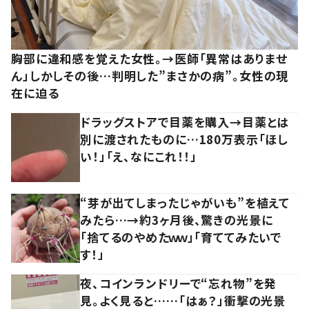
胸部に違和感を覚えた女性。→医師「異常はありませ
ん」しかしその後…判明した”まさかの病”。女性の現
在に迫る
ドラッグストアで目薬を購入→目薬とは
別に渡されたものに…180万表示「ほし
い！」「え、なにこれ！！」
“芽が出てしまったじゃがいも”を植えて
みたら…→約3ヶ月後、驚きの光景に
「捨てるのやめたｗｗ」「育ててみたいで
す！」
夜、コインランドリーで“忘れ物”を発
見。よく見ると……「はぁ？」衝撃の光景