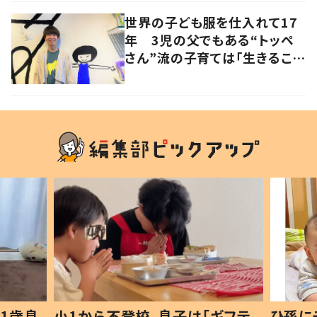
世界の子ども服を仕入れて17
年 3児の父でもある“トッペ
さん”流の子育ては「生きること
を楽しむ」を大切に
1歳息
小1から不登校、息子は「ギフテ
ひ孫に