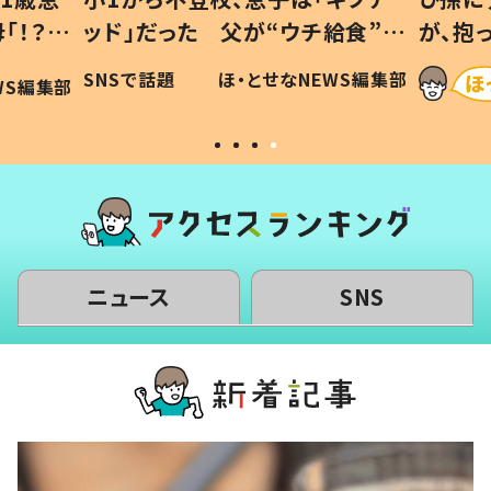
「！？」
ッド」だった 父が“ウチ給食”を
が、抱
に「可愛
作り続ける理由とは #令和の親
「涙が
SNSで話題
ほ・とせなNEWS編集部
WS編集部
#令和の子
い」
ニュース
SNS