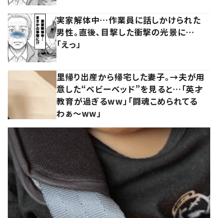
実家解体中…作業員に話しかけられた
男性。直後、目撃した衝撃の光景に…
「えっ」
里帰り出産から帰宅した妻子。→夫が用
意した“ベビーベッド”を見ると…「英才
教育が過ぎるww」「闘魂こめられてる
わぁ～ww」