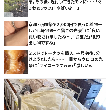
感。その後、近付いてきたモノに……「ぐ
ぅわぁッッッ」「やばいよ…」
京都・祇園祭で2,000円で買った着物→
しかし帰宅後…“驚きの光景”に「良い
買い物されましたね～」「お宝だ」「掘り
出し物ですね」
ミスドでドーナツを購入。→帰宅後、分
けようとしたら…… 目からウロコの光
景に「サイコーですww」「激しいw」