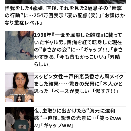
怪我をした4歳娘。直後、それを見た2歳息子の“衝撃
の行動”に…254万回表示「凄い配慮（笑）」「お顔はか
なり重症レベル」
1998年『一世を風靡した雑誌』に載って
いたギャル男。闘病を経て転身した現在
の”まさかの姿”に…「ギャップ！！」「まさ
かすぎる」「今も昔もかっこいい」「素晴
らしい」
スッピン女性→戸田恵梨香さん風メイク
をした結果……驚きの光景に「本人かと
思った」「ベースが美しい」「似すぎ！！」
夜、虫取りに出かけたら“胸元に違和
感”→直後、驚きの光景に…「笑ったｗｗ
ｗ」「ギャップww」