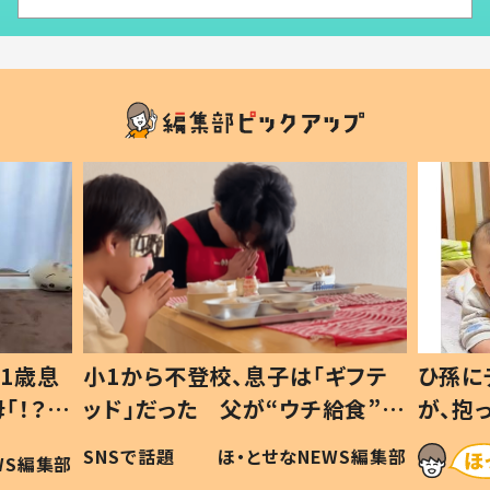
1歳息
小1から不登校、息子は「ギフテ
ひ孫に
「！？」
ッド」だった 父が“ウチ給食”を
が、抱
に「可愛
作り続ける理由とは #令和の親
「涙が
SNSで話題
ほ・とせなNEWS編集部
WS編集部
#令和の子
い」