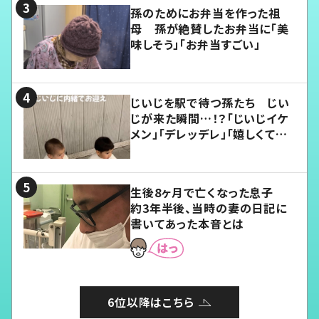
孫のためにお弁当を作った祖
母 孫が絶賛したお弁当に「美
味しそう」「お弁当すごい」
じいじを駅で待つ孫たち じい
じが来た瞬間…！？「じいじイケ
メン」「デレッデレ」「嬉しくて可
愛くてたまらない」「幸せになれ
る」
生後8ヶ月で亡くなった息子
約3年半後、当時の妻の日記に
書いてあった本音とは
6位以降はこちら