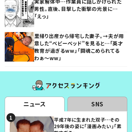
実家解体中…作業員に話しかけられた
男性。直後、目撃した衝撃の光景に…
「えっ」
里帰り出産から帰宅した妻子。→夫が用
意した“ベビーベッド”を見ると…「英才
教育が過ぎるww」「闘魂こめられてる
わぁ～ww」
ニュース
SNS
平成7年に生まれた双子…その
29年後の姿に「漫画みたい」「素