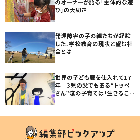
のオーナーが語る「主体的な遊
び」の大切さ
発達障害の子の親たちが経験
した、学校教育の現状と望む社
会とは
世界の子ども服を仕入れて17
年 3児の父でもある“トッペ
さん”流の子育ては「生きること
を楽しむ」を大切に