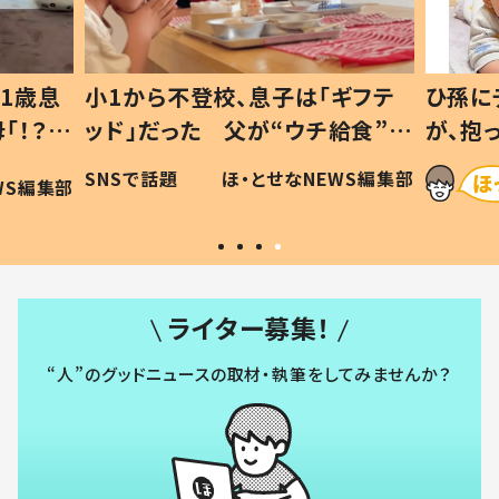
1歳息
小1から不登校、息子は「ギフテ
ひ孫に
「！？」
ッド」だった 父が“ウチ給食”を
が、抱
に「可愛
作り続ける理由とは #令和の親
「涙が
SNSで話題
ほ・とせなNEWS編集部
WS編集部
#令和の子
い」
ライター募集！
“人”のグッドニュースの取材・執筆をしてみませんか？