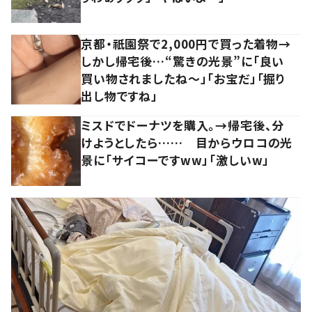
京都・祇園祭で2,000円で買った着物→
しかし帰宅後…“驚きの光景”に「良い
買い物されましたね～」「お宝だ」「掘り
出し物ですね」
ミスドでドーナツを購入。→帰宅後、分
けようとしたら…… 目からウロコの光
景に「サイコーですww」「激しいw」