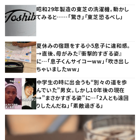
昭和29年製造の東芝の洗濯機。動かし
てみると……「驚き」「東芝恐るべし」
夏休みの宿題をする小5息子に違和感。
→直後、母がみた『衝撃的すぎる姿』
に…「息子くんサイコーww」「吹き出し
ちゃいましたww」
中学生の時に出会うも“別々の道を歩
んでいた”男女。しかし10年後の現在
→”まさかすぎる姿”に…「2人とも遠回
りしたんだね」「素敵過ぎる」