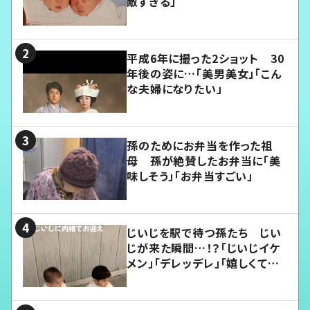
敵すぎる」
平成6年に撮った2ショット 30
年後の姿に…「美男美女」「こん
な夫婦になりたい」
孫のためにお弁当を作った祖
母 孫が絶賛したお弁当に「美
味しそう」「お弁当すごい」
じいじを駅で待つ孫たち じい
じが来た瞬間…！？「じいじイケ
メン」「デレッデレ」「嬉しくて可
愛くてたまらない」「幸せになれ
る」