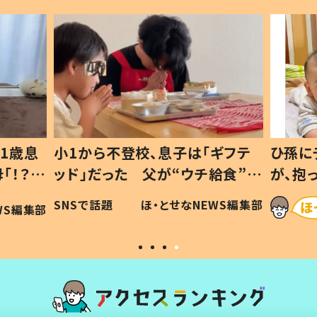
1歳息
小1から不登校、息子は「ギフテ
ひ孫に
「！？」
ッド」だった 父が“ウチ給食”を
が、抱
に「可愛
作り続ける理由とは #令和の親
「涙が
SNSで話題
ほ・とせなNEWS編集部
WS編集部
#令和の子
い」