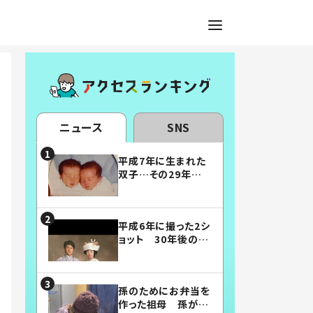
ニュース
SNS
平成7年に生まれた
双子…その29年後
の姿に「漫画みたい」
「素敵すぎる」
平成6年に撮った2シ
ョット 30年後の姿
に…「美男美女」「こ
んな夫婦になりた
い」
孫のためにお弁当を
作った祖母 孫が絶