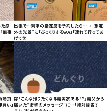
した感
出張で…列車の指定席を予約したら…→“想定
に「無事
外の光景”に「びっくりするｗｗ」「連れて行ってあ
げて笑」
衝動買
嫁「こんな帰りたくなる義実家ある！？」義父から
即買い」
届いた“衝撃のメッセージ”に…「絶対帰省す
る！」「私が行きたい」