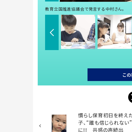
教育立国推進協議会で発言する中村さん。
この
慣らし保育初日を終え
子、“誰も信じられない
に!! 共感の声続出