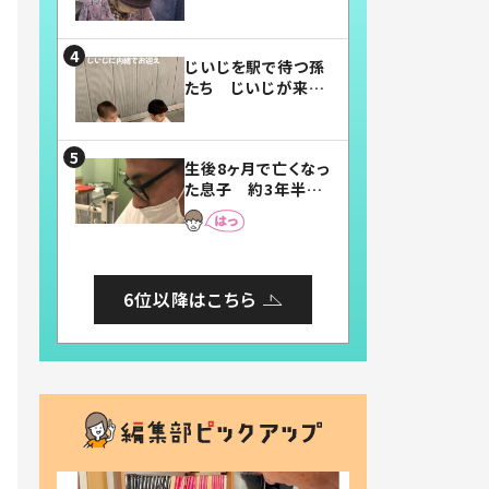
賛したお弁当に「美
味しそう」「お弁当す
ごい」
じいじを駅で待つ孫
たち じいじが来た
瞬間…！？「じいじイ
ケメン」「デレッデレ」
「嬉しくて可愛くてた
生後8ヶ月で亡くなっ
まらない」「幸せにな
た息子 約3年半
れる」
後、当時の妻の日記
に書いてあった本音
とは
6位以降はこちら