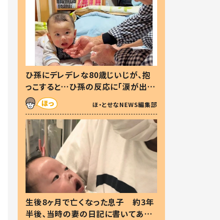
ひ孫にデレデレな80歳じいじが、抱
っこすると…ひ孫の反応に「涙が出ま
した」「可愛くて仕方ない」
ほ・とせなNEWS編集部
生後8ヶ月で亡くなった息子 約3年
半後、当時の妻の日記に書いてあっ