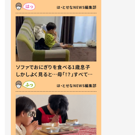
た本音とは
ほ・とせなNEWS編集部
ソファでおにぎりを食べる1歳息子
しかしよく見ると…母「！？」すべてを
察した母の投稿に「可愛いから許
ほ・とせなNEWS編集部
す！」「現行犯〜」