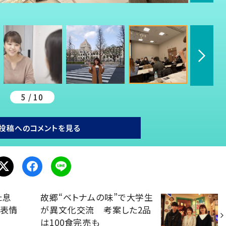
5 / 10
投稿へのコメントを見る
た息
故郷“ベトナムの味”で大学生
”表情
が異文化交流 考案した2品
は100食完売も