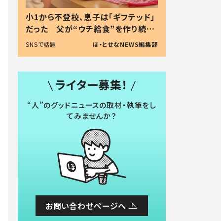
小1から不登校、息子は「ギフテッド」
だった 父が“ウチ給食”を作り続け
る理由とは #令和の親 #令和の子
SNSで話題
ほ・とせなNEWS編集部
ライター募集！
“人”のグッドニュースの取材・執筆をし
てみませんか？
お問い合わせページへ