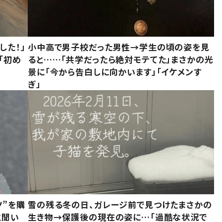
した！」
小中高で男子校だった男性→学生の頃の姿を見
「初め
ると……「共学だったら絶対モテてた」まさかの光
」
景に「今から告白しに向かいます」「イケメンす
ぎ」
ツ”を購
雪の残る冬の日、ガレージ前で見つけたまさかの
と聞い
生き物→保護後の現在の姿に…「過酷な状況で