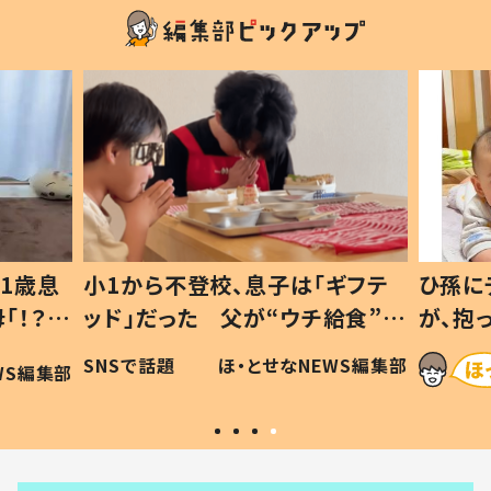
1歳息
小1から不登校、息子は「ギフテ
ひ孫に
「！？」
ッド」だった 父が“ウチ給食”を
が、抱
に「可愛
作り続ける理由とは #令和の親
「涙が
SNSで話題
ほ・とせなNEWS編集部
WS編集部
#令和の子
い」