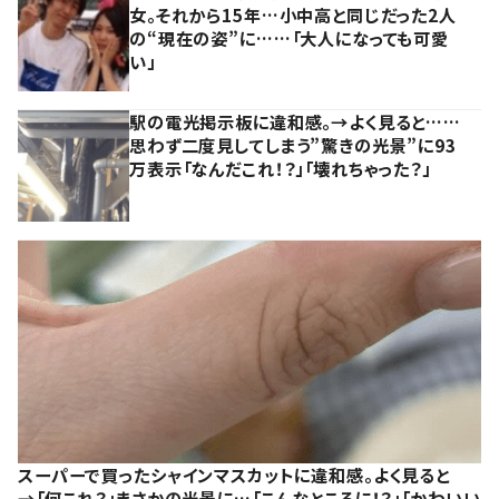
女。それから15年…小中高と同じだった2人
の“現在の姿”に……「大人になっても可愛
い」
駅の電光掲示板に違和感。→よく見ると……
思わず二度見してしまう”驚きの光景”に93
万表示「なんだこれ！？」「壊れちゃった？」
スーパーで買ったシャインマスカットに違和感。よく見ると
→「何これ？」まさかの光景に…「こんなところに！？」「かわいい