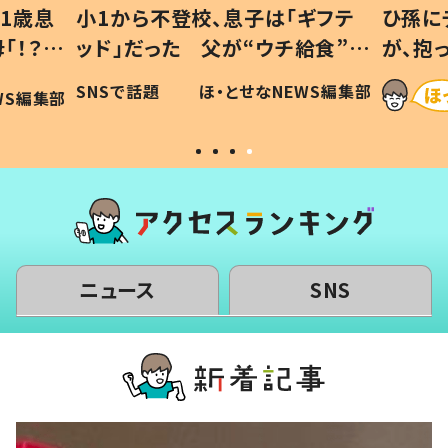
1歳息
小1から不登校、息子は「ギフテ
ひ孫にデ
！？」
ッド」だった 父が“ウチ給食”を
が、抱っ
「可愛
作り続ける理由とは #令和の親
「涙が出
SNSで話題
ほ・とせなNEWS編集部
S編集部
#令和の子
い」
ニュース
SNS