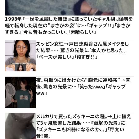
1998年『一世を風靡した雑誌』に載っていたギャル男。闘病を
経て転身した現在の”まさかの姿”に…「ギャップ！！」「まさか
すぎる」「今も昔もかっこいい」「素晴らしい」
スッピン女性→戸田恵梨香さん風メイクをし
た結果……驚きの光景に「本人かと思った」
「ベースが美しい」「似すぎ！！」
夜、虫取りに出かけたら“胸元に違和感”→直
後、驚きの光景に…「笑ったｗｗｗ」「ギャップ
ww」
メルカリで買ったズッキーニの種。→土に植え
て3ヶ月放置した結果……『衝撃の光景』に
「ズッキーニも凶器になるのか、、」「野太い
音！笑」