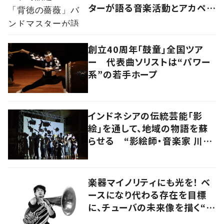
ターが語る音楽活動とアカペラ
への思い
創立40周年「鼓童」全国ツア
ー 代表曲ソリストは“パワー
系”の若手ホープ
インドネシアの伝統芸能「影
絵」を通して、地域の物語を蘇
らせる “影絵師・音楽家 川村
亘平斎”
楽器マイノリティにも光を！ ベ
ースになり代わる存在を目標
に、チューバの未来像を描く“ブ
ラスベーシスト”