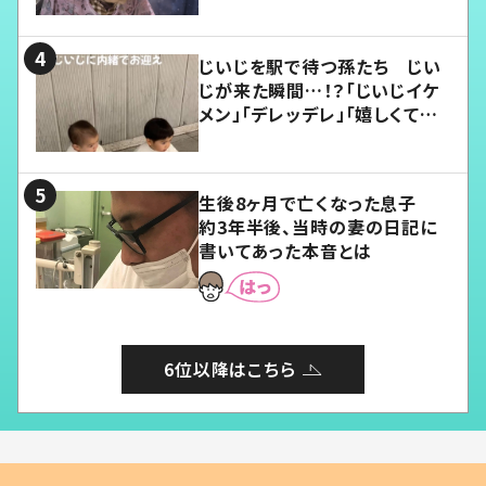
じいじを駅で待つ孫たち じい
じが来た瞬間…！？「じいじイケ
メン」「デレッデレ」「嬉しくて可
愛くてたまらない」「幸せになれ
る」
生後8ヶ月で亡くなった息子
約3年半後、当時の妻の日記に
書いてあった本音とは
6位以降はこちら