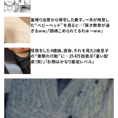
里帰り出産から帰宅した妻子。→夫が用意し
た“ベビーベッド”を見ると…「英才教育が過
ぎるww」「闘魂こめられてるわぁ～ww」
怪我をした4歳娘。直後、それを見た2歳息子
の“衝撃の行動”に…254万回表示「凄い配
慮（笑）」「お顔はかなり重症レベル」