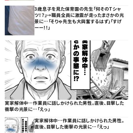
3歳息子を見た保育園の先生「何そのTシャ
ツ！？」→職員全員に激震が走ったまさかの光
景に…「そりゃ先生も大興奮するはず」「すげ
ーー！！」
実家解体中…作業員に話しかけられた男性。直後、目撃した
衝撃の光景に…「えっ」
実家解体中…作業員に話しかけられた男性。
直後、目撃した衝撃の光景に…「えっ」