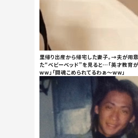
里帰り出産から帰宅した妻子。→夫が用
た“ベビーベッド”を見ると…「英才教育
ww」「闘魂こめられてるわぁ～ww」