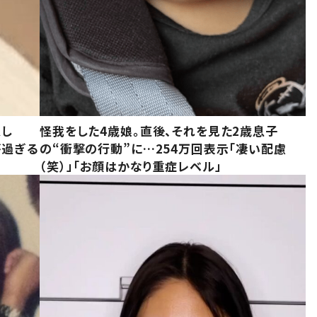
意し
怪我をした4歳娘。直後、それを見た2歳息子
が過ぎる
の“衝撃の行動”に…254万回表示「凄い配慮
（笑）」「お顔はかなり重症レベル」