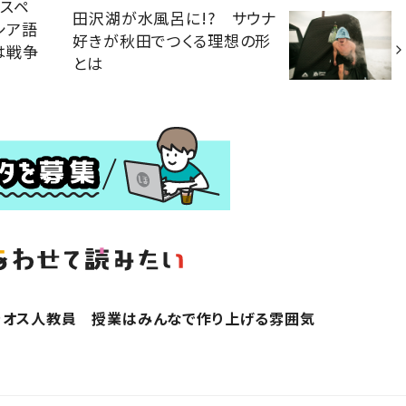
スペ
田沢湖が水風呂に!? サウナ
シア語
好きが秋田でつくる理想の形
は戦争
とは
ラオス人教員 授業はみんなで作り上げる雰囲気