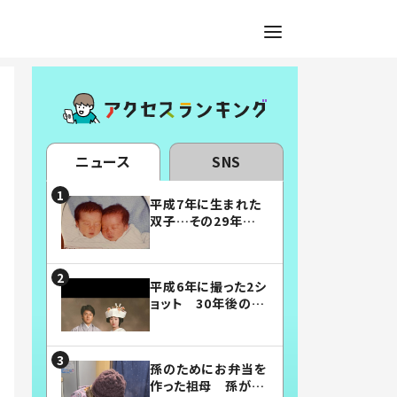
ニュース
SNS
平成7年に生まれた
双子…その29年後
の姿に「漫画みたい」
「素敵すぎる」
平成6年に撮った2シ
ョット 30年後の姿
に…「美男美女」「こ
んな夫婦になりた
い」
孫のためにお弁当を
作った祖母 孫が絶