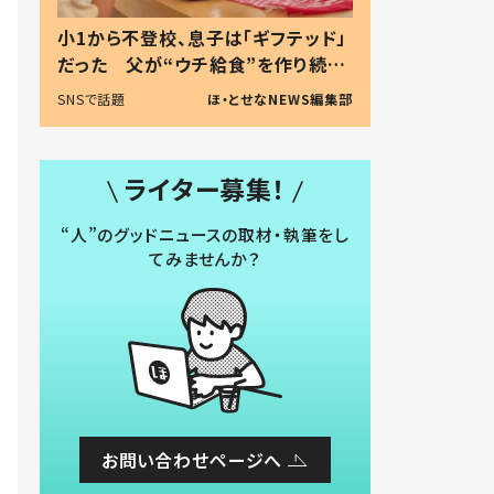
小1から不登校、息子は「ギフテッド」
だった 父が“ウチ給食”を作り続け
る理由とは #令和の親 #令和の子
SNSで話題
ほ・とせなNEWS編集部
ライター募集！
“人”のグッドニュースの取材・執筆をし
てみませんか？
お問い合わせページへ