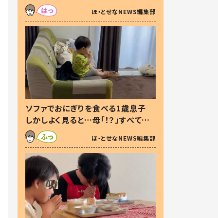
た本音とは
ほ・とせなNEWS編集部
ソファでおにぎりを食べる1歳息子
しかしよく見ると…母「！？」すべてを
察した母の投稿に「可愛いから許
ほ・とせなNEWS編集部
す！」「現行犯〜」