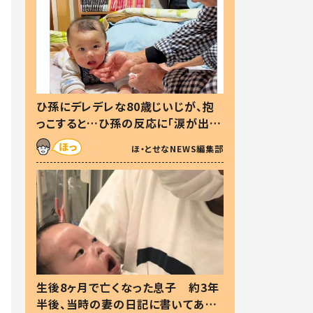
ひ孫にデレデレな80歳じいじが、抱
っこすると…ひ孫の反応に「涙が出ま
した」「可愛くて仕方ない」
ほ・とせなNEWS編集部
生後8ヶ月で亡くなった息子 約3年
半後、当時の妻の日記に書いてあっ