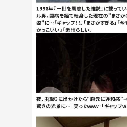
1998年『一世を風靡した雑誌』に載って
ル男。闘病を経て転身した現在の”まさか
姿”に…「ギャップ！！」「まさかすぎる」「
かっこいい」「素晴らしい」
夜、虫取りに出かけたら“胸元に違和感”
驚きの光景に…「笑ったｗｗｗ」「ギャップw