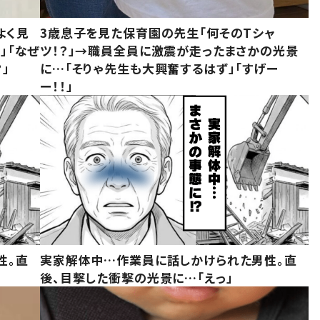
よく見
3歳息子を見た保育園の先生「何そのTシャ
」「なぜ
ツ！？」→職員全員に激震が走ったまさかの光景
」
に…「そりゃ先生も大興奮するはず」「すげー
ー！！」
性。直
実家解体中…作業員に話しかけられた男性。直
後、目撃した衝撃の光景に…「えっ」