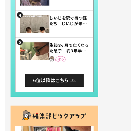
賛したお弁当に「美
味しそう」「お弁当す
ごい」
じいじを駅で待つ孫
たち じいじが来た
瞬間…！？「じいじイ
ケメン」「デレッデレ」
「嬉しくて可愛くてた
生後8ヶ月で亡くなっ
まらない」「幸せにな
た息子 約3年半
れる」
後、当時の妻の日記
に書いてあった本音
とは
6位以降はこちら