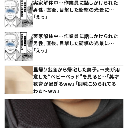
実家解体中…作業員に話しかけられた
男性。直後、目撃した衝撃の光景に…
「えっ」
実家解体中…作業員に話しかけられた
男性。直後、目撃した衝撃の光景に…
「えっ」
里帰り出産から帰宅した妻子。→夫が用
意した“ベビーベッド”を見ると…「英才
教育が過ぎるww」「闘魂こめられてる
わぁ～ww」