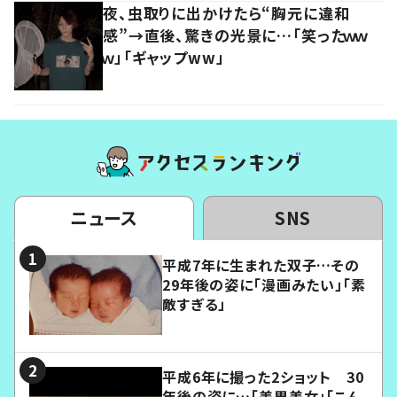
夜、虫取りに出かけたら“胸元に違和
感”→直後、驚きの光景に…「笑ったｗｗ
ｗ」「ギャップww」
ニュース
SNS
平成7年に生まれた双子…その
29年後の姿に「漫画みたい」「素
敵すぎる」
平成6年に撮った2ショット 30
年後の姿に…「美男美女」「こん