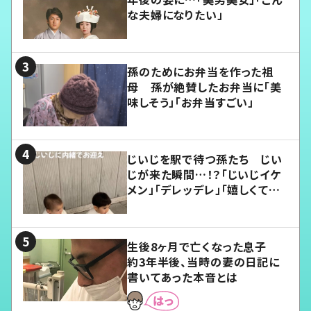
な夫婦になりたい」
孫のためにお弁当を作った祖
母 孫が絶賛したお弁当に「美
味しそう」「お弁当すごい」
じいじを駅で待つ孫たち じい
じが来た瞬間…！？「じいじイケ
メン」「デレッデレ」「嬉しくて可
愛くてたまらない」「幸せになれ
る」
生後8ヶ月で亡くなった息子
約3年半後、当時の妻の日記に
書いてあった本音とは