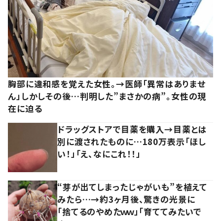
胸部に違和感を覚えた女性。→医師「異常はありませ
ん」しかしその後…判明した”まさかの病”。女性の現
在に迫る
ドラッグストアで目薬を購入→目薬とは
別に渡されたものに…180万表示「ほし
い！」「え、なにこれ！！」
“芽が出てしまったじゃがいも”を植えて
みたら…→約3ヶ月後、驚きの光景に
「捨てるのやめたｗｗ」「育ててみたいで