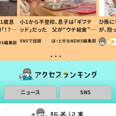
1歳息
小1から不登校、息子は「ギフテ
ひ孫に
「！？」
ッド」だった 父が“ウチ給食”を
が、抱
に「可愛
作り続ける理由とは #令和の親
「涙が
SNSで話題
ほ・とせなNEWS編集部
WS編集部
#令和の子
い」
ニュース
SNS