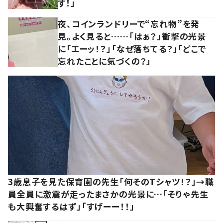
す！」
夜、コインランドリーで“忘れ物”を発
見。よく見ると……「はぁ？」衝撃の光景
に「エーッ！？」「なぜ落ちてる？」「どこで
忘れたことに気づくの？」
3歳息子を見た保育園の先生「何そのTシャツ！？」→職
員全員に激震が走ったまさかの光景に…「そりゃ先生
も大興奮するはず」「すげーー！！」