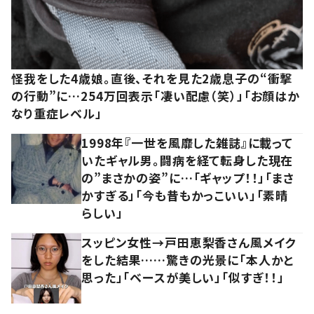
怪我をした4歳娘。直後、それを見た2歳息子の“衝撃
の行動”に…254万回表示「凄い配慮（笑）」「お顔はか
なり重症レベル」
1998年『一世を風靡した雑誌』に載って
いたギャル男。闘病を経て転身した現在
の”まさかの姿”に…「ギャップ！！」「まさ
かすぎる」「今も昔もかっこいい」「素晴
らしい」
スッピン女性→戸田恵梨香さん風メイク
をした結果……驚きの光景に「本人かと
思った」「ベースが美しい」「似すぎ！！」