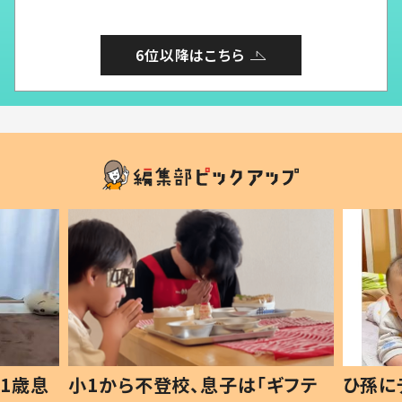
6位以降はこちら
1歳息
小1から不登校、息子は「ギフテ
ひ孫に