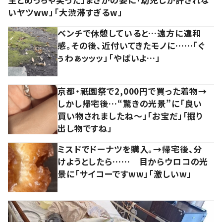
いヤツww」「大渋滞すぎるw」
ベンチで休憩していると…遠方に違和
感。その後、近付いてきたモノに……「ぐ
ぅわぁッッッ」「やばいよ…」
京都・祇園祭で2,000円で買った着物→
しかし帰宅後…“驚きの光景”に「良い
買い物されましたね～」「お宝だ」「掘り
出し物ですね」
ミスドでドーナツを購入。→帰宅後、分
けようとしたら…… 目からウロコの光
景に「サイコーですww」「激しいw」