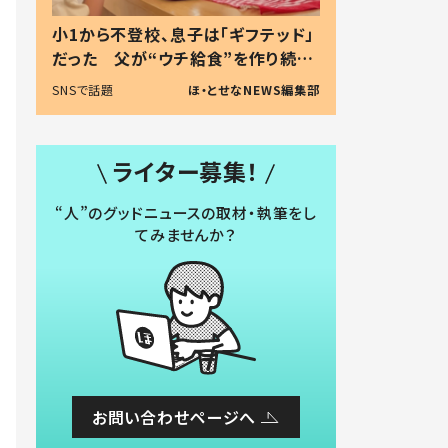
小1から不登校、息子は「ギフテッド」
だった 父が“ウチ給食”を作り続け
る理由とは #令和の親 #令和の子
SNSで話題
ほ・とせなNEWS編集部
ライター募集！
“人”のグッドニュースの取材・執筆をし
てみませんか？
お問い合わせページへ