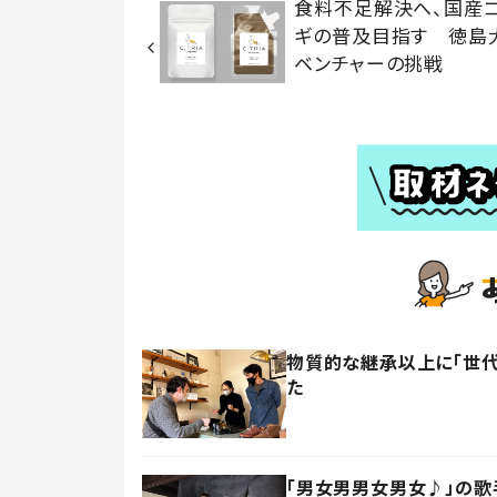
食料不足解決へ、国産
ギの普及目指す 徳島
ベンチャーの挑戦
物質的な継承以上に「世
た
「男女男男女男女♪」の歌