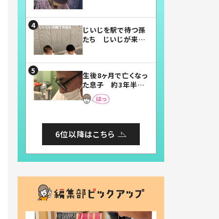
賛したお弁当に「美
味しそう」「お弁当す
ごい」
じいじを駅で待つ孫
たち じいじが来た
瞬間…！？「じいじイ
ケメン」「デレッデレ」
「嬉しくて可愛くてた
生後8ヶ月で亡くなっ
まらない」「幸せにな
た息子 約3年半
れる」
後、当時の妻の日記
に書いてあった本音
とは
6位以降はこちら