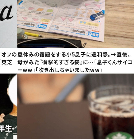
・オフの
夏休みの宿題をする小5息子に違和感。→直後、
「東芝
母がみた『衝撃的すぎる姿』に…「息子くんサイコ
ーww」「吹き出しちゃいましたww」