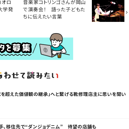
コオロ
音楽家コトリンゴさんが岡山
大学発
で演奏会！ 語った子どもた
ちに伝えたい言葉
代を超えた価値観の継承」へと繋げる靴修理店主に思いを聞い
手、移住先で“ダンジョデニム” 待望の店舗も