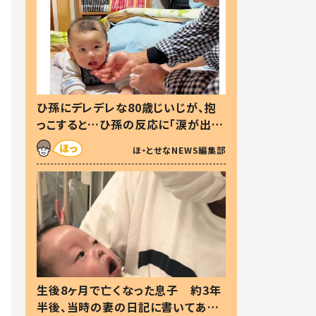
ひ孫にデレデレな80歳じいじが、抱
っこすると…ひ孫の反応に「涙が出ま
した」「可愛くて仕方ない」
ほ・とせなNEWS編集部
生後8ヶ月で亡くなった息子 約3年
半後、当時の妻の日記に書いてあっ