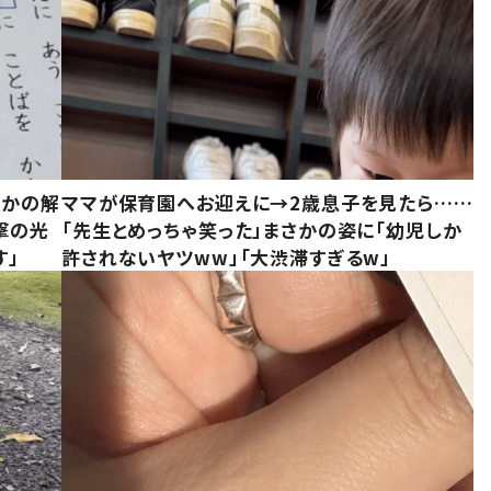
さかの解
ママが保育園へお迎えに→2歳息子を見たら……
撃の光
「先生とめっちゃ笑った」まさかの姿に「幼児しか
す」
許されないヤツww」「大渋滞すぎるw」