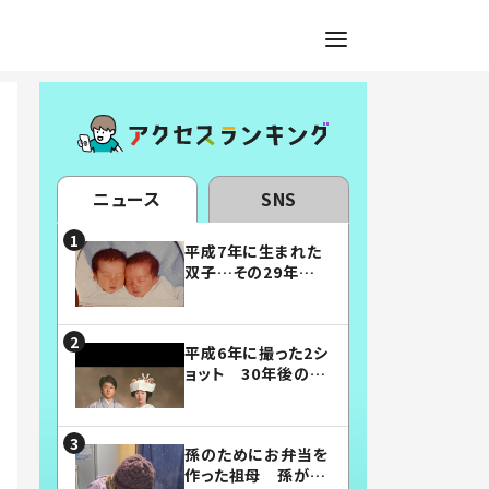
ニュース
SNS
平成7年に生まれた
双子…その29年後
の姿に「漫画みたい」
「素敵すぎる」
平成6年に撮った2シ
ョット 30年後の姿
に…「美男美女」「こ
んな夫婦になりた
い」
孫のためにお弁当を
作った祖母 孫が絶