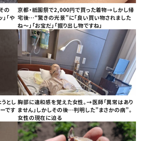
その
京都・祇園祭で2,000円で買った着物→しかし帰
ッ」「や
宅後…“驚きの光景”に「良い買い物されました
ね～」「お宝だ」「掘り出し物ですね」
ようとし
胸部に違和感を覚えた女性。→医師「異常はあり
ーです
ません」しかしその後…判明した”まさかの病”。
女性の現在に迫る