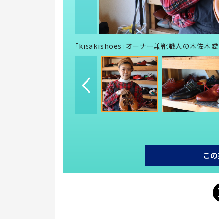
「kisakishoes」オーナー兼靴職人の木佐木
この