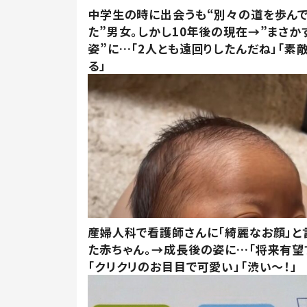
中学生の時に出会うも“別々の道を歩ん
た”男女。しかし10年後の現在→”まさか
姿”に…「2人とも遠回りしたんだね」「素
る」
産婦人科で看護師さんに「綺麗なお顔」と
た赤ちゃん。→成長後の姿に…「将来有望
「クリクリのお目目で可愛い」「渋い～！」