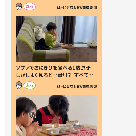
た本音とは
ほ・とせなNEWS編集部
ソファでおにぎりを食べる1歳息子
しかしよく見ると…母「！？」すべてを
察した母の投稿に「可愛いから許
ほ・とせなNEWS編集部
す！」「現行犯〜」