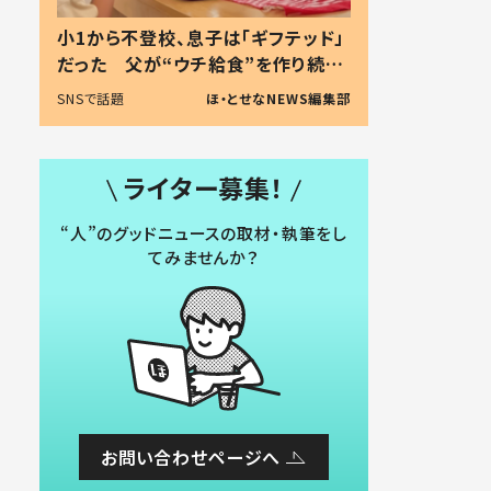
小1から不登校、息子は「ギフテッド」
だった 父が“ウチ給食”を作り続け
る理由とは #令和の親 #令和の子
SNSで話題
ほ・とせなNEWS編集部
ライター募集！
“人”のグッドニュースの取材・執筆をし
てみませんか？
お問い合わせページへ