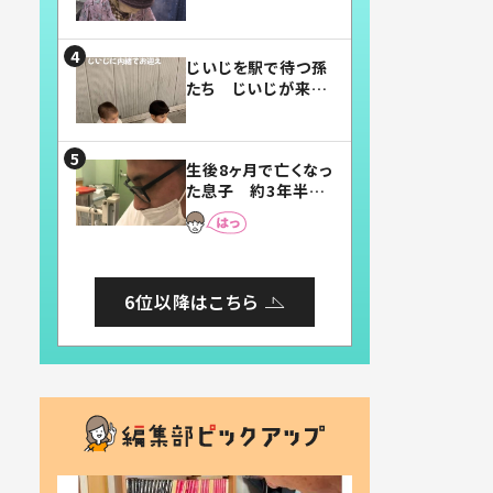
賛したお弁当に「美
味しそう」「お弁当す
ごい」
じいじを駅で待つ孫
たち じいじが来た
瞬間…！？「じいじイ
ケメン」「デレッデレ」
「嬉しくて可愛くてた
生後8ヶ月で亡くなっ
まらない」「幸せにな
た息子 約3年半
れる」
後、当時の妻の日記
に書いてあった本音
とは
6位以降はこちら