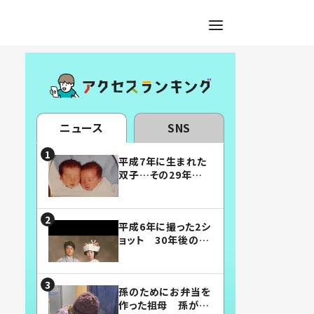
ニュース
SNS
平成7年に生まれた
双子…その29年後
の姿に「漫画みたい」
「素敵すぎる」
平成6年に撮った2シ
ョット 30年後の姿
に…「美男美女」「こ
んな夫婦になりた
い」
孫のためにお弁当を
作った祖母 孫が絶