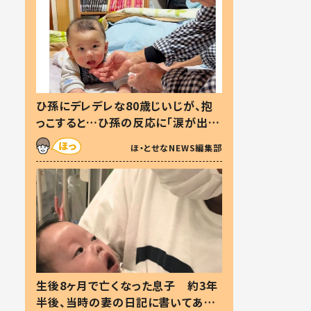
ひ孫にデレデレな80歳じいじが、抱
っこすると…ひ孫の反応に「涙が出ま
した」「可愛くて仕方ない」
ほ・とせなNEWS編集部
生後8ヶ月で亡くなった息子 約3年
半後、当時の妻の日記に書いてあっ