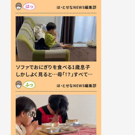
た本音とは
ほ・とせなNEWS編集部
ソファでおにぎりを食べる1歳息子
しかしよく見ると…母「！？」すべてを
察した母の投稿に「可愛いから許
ほ・とせなNEWS編集部
す！」「現行犯〜」