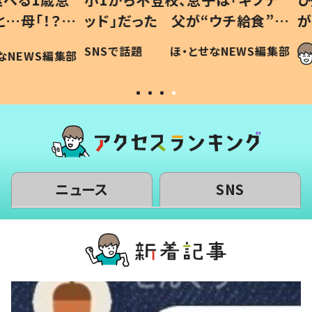
「！？」
ッド」だった 父が“ウチ給食”を
が、抱
に「可愛
作り続ける理由とは #令和の親
「涙が
SNSで話題
ほ・とせなNEWS編集部
WS編集部
#令和の子
い」
ニュース
SNS