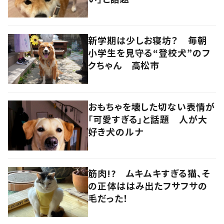
新学期は少しお寝坊？ 毎朝
小学生を見守る“登校犬”のフ
クちゃん 高松市
おもちゃを壊した切ない表情が
「可愛すぎる」と話題 人が大
好き犬のルナ
筋肉!? ムキムキすぎる猫、そ
の正体ははみ出たフサフサの
毛だった！