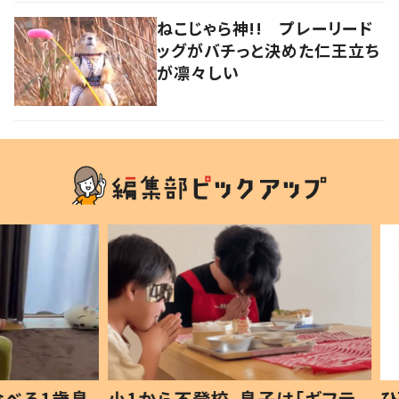
ねこじゃら神!! プレーリード
ッグがバチっと決めた仁王立ち
が凛々しい
1歳息
小1から不登校、息子は「ギフテ
ひ孫に