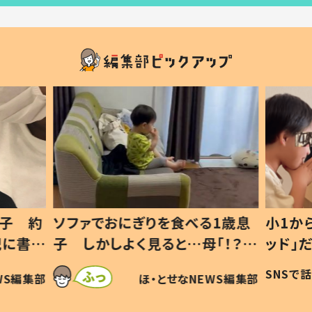
1歳息
小1から不登校、息子は「ギフテ
ひ孫に
「！？」
ッド」だった 父が“ウチ給食”を
が、抱
に「可愛
作り続ける理由とは #令和の親
「涙が
SNSで話題
ほ・とせなNEWS編集部
WS編集部
#令和の子
い」