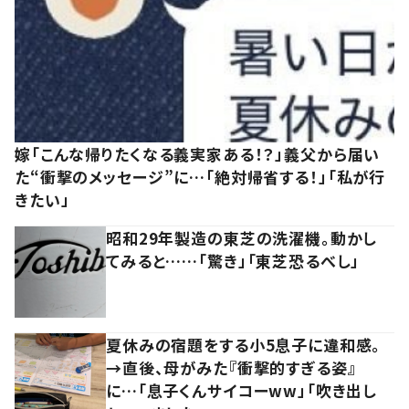
嫁「こんな帰りたくなる義実家ある！？」義父から届い
た“衝撃のメッセージ”に…「絶対帰省する！」「私が行
きたい」
昭和29年製造の東芝の洗濯機。動かし
てみると……「驚き」「東芝恐るべし」
夏休みの宿題をする小5息子に違和感。
→直後、母がみた『衝撃的すぎる姿』
に…「息子くんサイコーww」「吹き出し