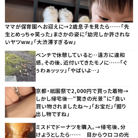
ママが保育園へお迎えに→2歳息子を見たら……「先
生とめっちゃ笑った」まさかの姿に「幼児しか許されな
いヤツww」「大渋滞すぎるw」
ベンチで休憩していると…遠方に違和
感。その後、近付いてきたモノに……「ぐ
ぅわぁッッッ」「やばいよ…」
京都・祇園祭で2,000円で買った着物→
しかし帰宅後…“驚きの光景”に「良い
買い物されましたね～」「お宝だ」「掘り
出し物ですね」
ミスドでドーナツを購入。→帰宅後、分
けようとしたら…… 目からウロコの光