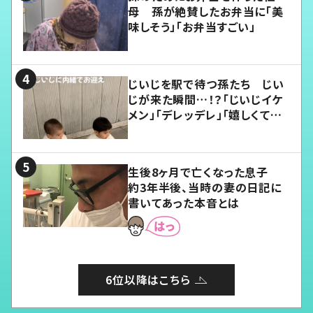
母 孫が絶賛したお弁当に「美
味しそう」「お弁当すごい」
じいじを駅で待つ孫たち じい
じが来た瞬間…！？「じいじイケ
メン」「デレッデレ」「嬉しくて可
愛くてたまらない」「幸せになれ
る」
生後8ヶ月で亡くなった息子
約3年半後、当時の妻の日記に
書いてあった本音とは
6位以降はこちら