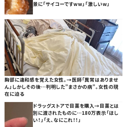
景に「サイコーですww」「激しいw」
胸部に違和感を覚えた女性。→医師「異常はありませ
ん」しかしその後…判明した”まさかの病”。女性の現
在に迫る
ドラッグストアで目薬を購入→目薬とは
別に渡されたものに…180万表示「ほし
い！」「え、なにこれ！！」