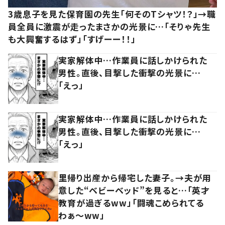
3歳息子を見た保育園の先生「何そのTシャツ！？」→職
員全員に激震が走ったまさかの光景に…「そりゃ先生
も大興奮するはず」「すげーー！！」
実家解体中…作業員に話しかけられた
男性。直後、目撃した衝撃の光景に…
「えっ」
実家解体中…作業員に話しかけられた
男性。直後、目撃した衝撃の光景に…
「えっ」
里帰り出産から帰宅した妻子。→夫が用
意した“ベビーベッド”を見ると…「英才
教育が過ぎるww」「闘魂こめられてる
わぁ～ww」